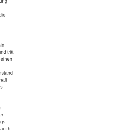
nung
die
min
d tritt
 einen
nstand
haft
es
h
er
ugs
 auch