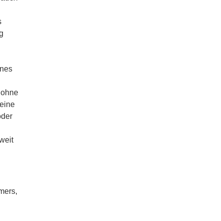
s
g
ines
 ohne
keine
oder
weit
mers,