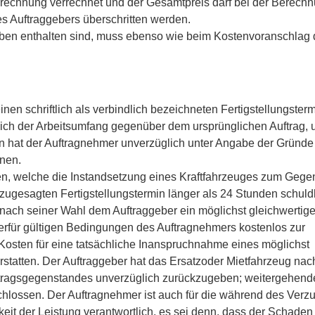
srechnung verrechnet und der Gesamtpreis darf bei der Berech
s Auftraggebers überschritten werden.
ben enthalten sind, muss ebenso wie beim Kostenvoranschlag 
einen schriftlich als verbindlich bezeichneten Fertigstellungster
sich der Arbeitsumfang gegenüber dem ursprünglichen Auftrag, un
n hat der Auftragnehmer unverzüglich unter Angabe der Gründe
nnen.
gen, welche die Instandsetzung eines Kraftfahrzeuges zum Gege
h zugesagten Fertigstellungstermin länger als 24 Stunden schuld
r nach seiner Wahl dem Auftraggeber ein möglichst gleichwertig
erfür gültigen Bedingungen des Auftragnehmers kostenlos zur
Kosten für eine tatsächliche Inanspruchnahme eines möglichst
rstatten. Der Auftraggeber hat das Ersatzoder Mietfahrzeug nac
ftragsgegenstandes unverzüglich zurückzugeben; weitergehend
hlossen. Der Auftragnehmer ist auch für die während des Verz
keit der Leistung verantwortlich, es sei denn, dass der Schaden