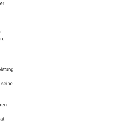
er
r
n.
eistung
 seine
hren
at
n