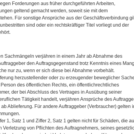
egen Forderungen aus früher durchgeführten Arbeiten,
stungen geltend gemacht werden, soweit sie mit dem
hen. Für sonstige Ansprüche aus der Geschäftsverbindung gil
nbestritten sind oder ein rechtskräftiger Titel vorliegt und der
hört.
en Sachmängeln verjähren in einem Jahr ab Abnahme des
uftraggeber den Auftragsgegenstand trotz Kenntnis eines Man
e nur zu, wenn er sich diese bei Abnahme vorbehält.
ieferung herzustellender oder zu erzeugender beweglicher Sach
e Person des öffentlichen Rechts, ein öffentlichrechtliches
er, der bei Abschluss des Vertrages in Ausübung seiner
ruflichen Tätigkeit handelt, verjähren Ansprüche des Auftragg
b Ablieferung. Für andere Auftraggeber (Verbraucher) gelten i
immungen.
r 1, Satz 1 und Ziffer 2, Satz 1 gelten nicht für Schäden, die au
en Verletzung von Pflichten des Auftragnehmers, seines gesetzl