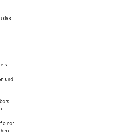
t das
gels
en und
ebers
n
f einer
ichen