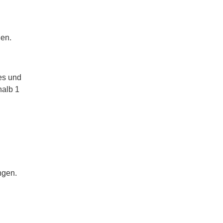
en.
es und
halb 1
ngen.