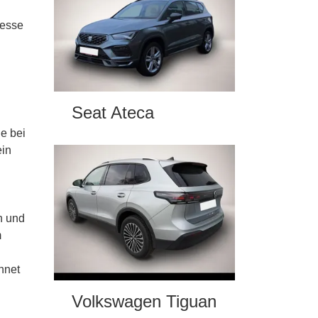
resse
Seat Ateca
e bei
ein
n und
m
hnet
Volkswagen Tiguan