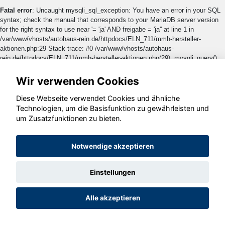
Fatal error
: Uncaught mysqli_sql_exception: You have an error in your SQL
syntax; check the manual that corresponds to your MariaDB server version
for the right syntax to use near '= 'ja' AND freigabe = 'ja'' at line 1 in
/var/www/vhosts/autohaus-rein.de/httpdocs/ELN_711/mmh-hersteller-
aktionen.php:29 Stack trace: #0 /var/www/vhosts/autohaus-
rein.de/httpdocs/ELN_711/mmh-hersteller-aktionen.php(29): mysqli_query()
#1 {main} thrown in
/var/www/vhosts/autohaus-
rein.de/httpdocs/ELN_711/mmh-hersteller-aktionen.php
on line
29
Wir verwenden Cookies
Diese Webseite verwendet Cookies und ähnliche
Technologien, um die Basisfunktion zu gewährleisten und
um Zusatzfunktionen zu bieten.
Notwendige akzeptieren
Einstellungen
Alle akzeptieren