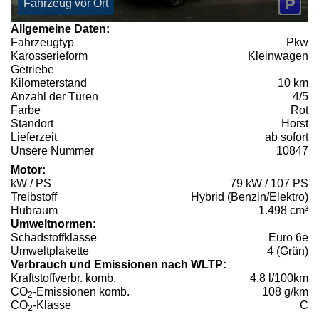
Fahrzeug vor Ort
Allgemeine Daten:
Fahrzeugtyp
Pkw
Karosserieform
Kleinwagen
Getriebe
Kilometerstand
10 km
Anzahl der Türen
4/5
Farbe
Rot
Standort
Horst
Lieferzeit
ab sofort
Unsere Nummer
10847
Motor:
kW / PS
79 kW / 107 PS
Treibstoff
Hybrid (Benzin/Elektro)
Hubraum
1.498 cm³
Umweltnormen:
Schadstoffklasse
Euro 6e
Umweltplakette
4 (Grün)
Verbrauch und Emissionen nach WLTP:
Kraftstoffverbr. komb.
4,8 l/100km
CO
-Emissionen komb.
108 g/km
2
CO
-Klasse
C
2