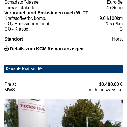
Schadstoffklasse
Euro 6e
Umweltplakette
4 (Grün)
Verbrauch und Emissionen nach WLTP:
Kraftstoffverbr. komb.
9,0 l/100km
CO
-Emissionen komb.
205 g/km
2
CO
-Klasse
G
2
Standort
Horst
Details zum KGM Actyon anzeigen
Renault Kadjar Life
Preis:
10.490,00 €
MWSt:
nicht ausweisbar