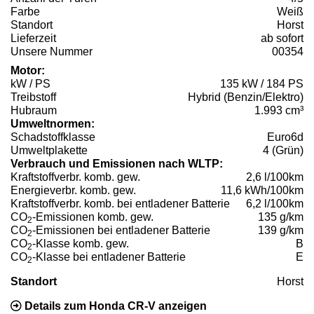
Farbe
Weiß
Standort
Horst
Lieferzeit
ab sofort
Unsere Nummer
00354
Motor:
kW / PS
135 kW / 184 PS
Treibstoff
Hybrid (Benzin/Elektro)
Hubraum
1.993 cm³
Umweltnormen:
Schadstoffklasse
Euro6d
Umweltplakette
4 (Grün)
Verbrauch und Emissionen nach WLTP:
Kraftstoffverbr. komb. gew.
2,6 l/100km
Energieverbr. komb. gew.
11,6 kWh/100km
Kraftstoffverbr. komb. bei entladener Batterie
6,2 l/100km
CO
-Emissionen komb. gew.
135 g/km
2
CO
-Emissionen bei entladener Batterie
139 g/km
2
CO
-Klasse komb. gew.
B
2
CO
-Klasse bei entladener Batterie
E
2
Standort
Horst
Details zum Honda CR-V anzeigen