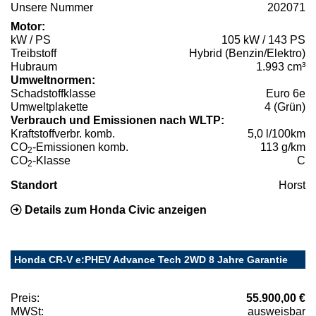
Unsere Nummer
202071
Motor:
kW / PS
105 kW / 143 PS
Treibstoff
Hybrid (Benzin/Elektro)
Hubraum
1.993 cm³
Umweltnormen:
Schadstoffklasse
Euro 6e
Umweltplakette
4 (Grün)
Verbrauch und Emissionen nach WLTP:
Kraftstoffverbr. komb.
5,0 l/100km
CO
-Emissionen komb.
113 g/km
2
CO
-Klasse
C
2
Standort
Horst
Details zum Honda Civic anzeigen
Honda CR-V e:PHEV Advance Tech 2WD 8 Jahre Garantie
Preis:
55.900,00 €
MWSt:
ausweisbar