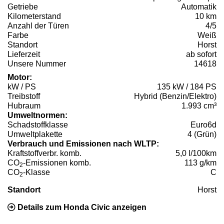
Getriebe
Automatik
Kilometerstand
10 km
Anzahl der Türen
4/5
Farbe
Weiß
Standort
Horst
Lieferzeit
ab sofort
Unsere Nummer
14618
Motor:
kW / PS
135 kW / 184 PS
Treibstoff
Hybrid (Benzin/Elektro)
Hubraum
1.993 cm³
Umweltnormen:
Schadstoffklasse
Euro6d
Umweltplakette
4 (Grün)
Verbrauch und Emissionen nach WLTP:
Kraftstoffverbr. komb.
5,0 l/100km
CO
-Emissionen komb.
113 g/km
2
CO
-Klasse
C
2
Standort
Horst
Details zum Honda Civic anzeigen