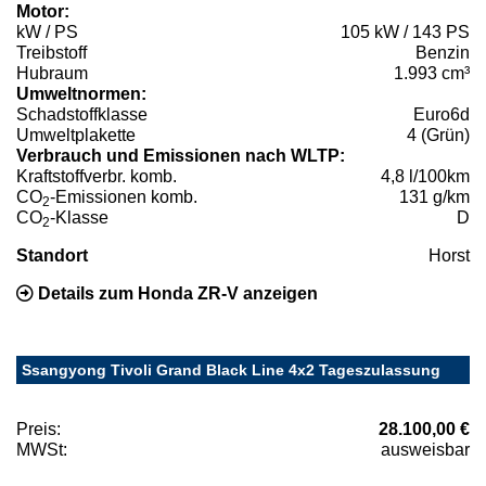
Motor:
kW / PS
105 kW / 143 PS
Treibstoff
Benzin
Hubraum
1.993 cm³
Umweltnormen:
Schadstoffklasse
Euro6d
Umweltplakette
4 (Grün)
Verbrauch und Emissionen nach WLTP:
Kraftstoffverbr. komb.
4,8 l/100km
CO
-Emissionen komb.
131 g/km
2
CO
-Klasse
D
2
Standort
Horst
Details zum Honda ZR-V anzeigen
Ssangyong Tivoli Grand Black Line 4x2 Tageszulassung
Preis:
28.100,00 €
MWSt:
ausweisbar