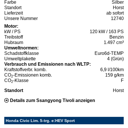
Farbe
Silber
Standort
Horst
Lieferzeit
ab sofort
Unsere Nummer
12740
Motor:
kW / PS
120 kW / 163 PS
Treibstoff
Benzin
Hubraum
1.497 cm³
Umweltnormen:
Schadstoffklasse
Euro6d-TEMP
Umweltplakette
4 (Grün)
Verbrauch und Emissionen nach WLTP:
Kraftstoffverbr. komb.
6,9 l/100km
CO
-Emissionen komb.
159 g/km
2
CO
-Klasse
F
2
Standort
Horst
Details zum Ssangyong Tivoli anzeigen
Honda Civic Lim. 5-trg. e:HEV Sport