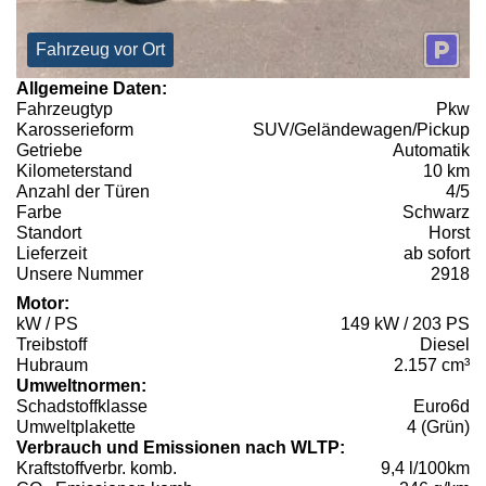
Fahrzeug vor Ort
Allgemeine Daten:
Fahrzeugtyp
Pkw
Karosserieform
SUV/Geländewagen/Pickup
Getriebe
Automatik
Kilometerstand
10 km
Anzahl der Türen
4/5
Farbe
Schwarz
Standort
Horst
Lieferzeit
ab sofort
Unsere Nummer
2918
Motor:
kW / PS
149 kW / 203 PS
Treibstoff
Diesel
Hubraum
2.157 cm³
Umweltnormen:
Schadstoffklasse
Euro6d
Umweltplakette
4 (Grün)
Verbrauch und Emissionen nach WLTP:
Kraftstoffverbr. komb.
9,4 l/100km