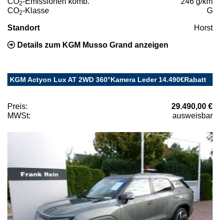
CO
-Emissionen komb.
246 g/km
2
CO
-Klasse
G
2
Standort
Horst
Details zum KGM Musso Grand anzeigen
KGM Actyon Lux AT 2WD 360°Kamera Leder 14.490€Rabatt
Preis:
29.490,00 €
MWSt:
ausweisbar