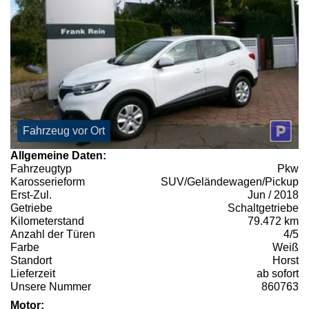
Fahrzeug vor Ort
Allgemeine Daten:
Fahrzeugtyp
Pkw
Karosserieform
SUV/Geländewagen/Pickup
Erst-Zul.
Jun / 2018
Getriebe
Schaltgetriebe
Kilometerstand
79.472 km
Anzahl der Türen
4/5
Farbe
Weiß
Standort
Horst
Lieferzeit
ab sofort
Unsere Nummer
860763
Motor: