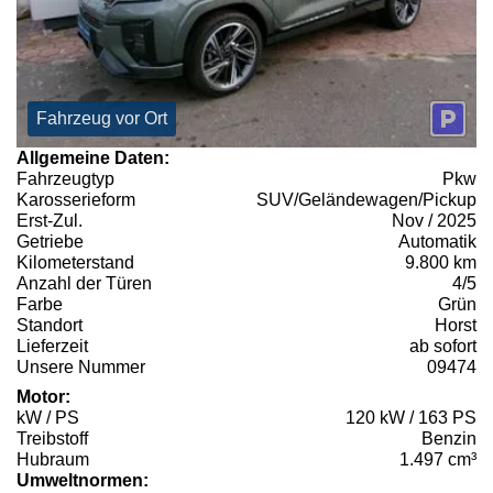
Fahrzeug vor Ort
Allgemeine Daten:
Fahrzeugtyp
Pkw
Karosserieform
SUV/Geländewagen/Pickup
Erst-Zul.
Nov / 2025
Getriebe
Automatik
Kilometerstand
9.800 km
Anzahl der Türen
4/5
Farbe
Grün
Standort
Horst
Lieferzeit
ab sofort
Unsere Nummer
09474
Motor:
kW / PS
120 kW / 163 PS
Treibstoff
Benzin
Hubraum
1.497 cm³
Umweltnormen: