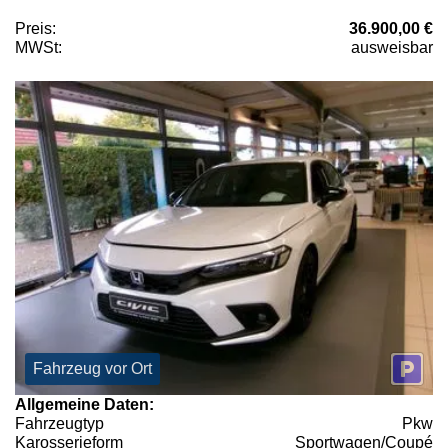
Preis:
36.900,00 €
MWSt:
ausweisbar
Fahrzeug vor Ort
Allgemeine Daten:
Fahrzeugtyp
Pkw
Karosserieform
Sportwagen/Coupé