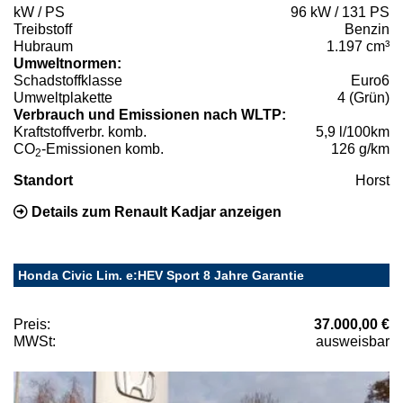
kW / PS
96 kW / 131 PS
Treibstoff
Benzin
Hubraum
1.197 cm³
Umweltnormen:
Schadstoffklasse
Euro6
Umweltplakette
4 (Grün)
Verbrauch und Emissionen nach WLTP:
Kraftstoffverbr. komb.
5,9 l/100km
CO
-Emissionen komb.
126 g/km
2
Standort
Horst
Details zum Renault Kadjar anzeigen
Honda Civic Lim. e:HEV Sport 8 Jahre Garantie
Preis:
37.000,00 €
MWSt:
ausweisbar