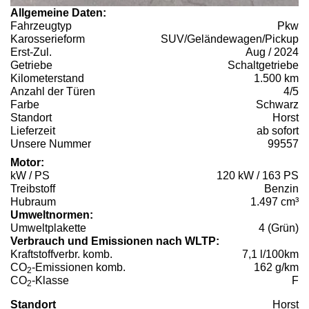
Allgemeine Daten:
Fahrzeugtyp
Pkw
Karosserieform
SUV/Geländewagen/Pickup
Erst-Zul.
Aug / 2024
Getriebe
Schaltgetriebe
Kilometerstand
1.500 km
Anzahl der Türen
4/5
Farbe
Schwarz
Standort
Horst
Lieferzeit
ab sofort
Unsere Nummer
99557
Motor:
kW / PS
120 kW / 163 PS
Treibstoff
Benzin
Hubraum
1.497 cm³
Umweltnormen:
Umweltplakette
4 (Grün)
Verbrauch und Emissionen nach WLTP:
Kraftstoffverbr. komb.
7,1 l/100km
CO
-Emissionen komb.
162 g/km
2
CO
-Klasse
F
2
Standort
Horst