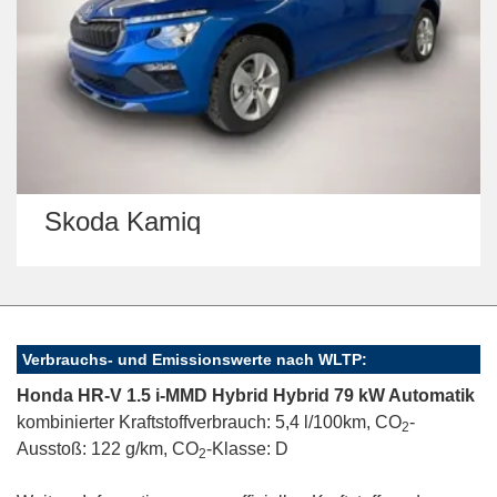
amiq
Citroën C3
Verbrauchs- und Emissionswerte nach WLTP:
Honda HR-V 1.5 i-MMD Hybrid Hybrid 79 kW Automatik
kombinierter Kraftstoffverbrauch: 5,4 l/100km, CO
-
2
Ausstoß: 122 g/km, CO
-Klasse: D
2