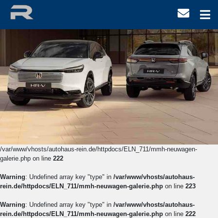
/var/www/vhosts/autohaus-rein.de/httpdocs/ELN_711/mmh-neuwagen-
galerie.php on line
222
Warning
: Undefined array key "type" in
/var/www/vhosts/autohaus-
rein.de/httpdocs/ELN_711/mmh-neuwagen-galerie.php
on line
223
Warning
: Undefined array key "type" in
/var/www/vhosts/autohaus-
rein.de/httpdocs/ELN_711/mmh-neuwagen-galerie.php
on line
222