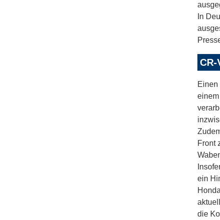
ausge
In De
ausges
Presse
CR-V
Einen 
einem 
verarb
inzwis
Zudem 
Front 
Wabeng
Insofe
ein Hi
Honda 
aktuel
die Ko