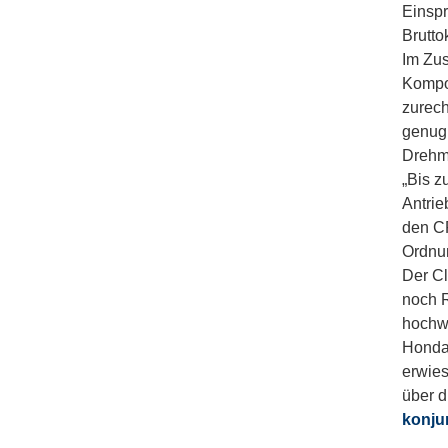
Einspr
Brutto
Im Zus
Kompo
zurech
genug 
Drehm
„Bis z
Antrie
den CR
Ordnun
Der Cl
noch 
hochwe
Honda 
erwies
über d
konju