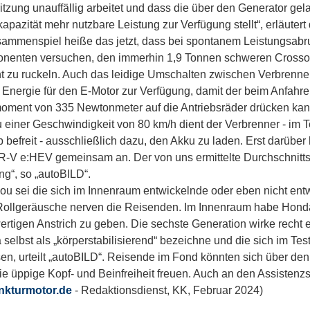
itzung unauffällig arbeitet und dass die über den Generator ge
kapazität mehr nutzbare Leistung zur Verfügung stellt“, erläuter
ammenspiel heiße das jetzt, dass bei spontanem Leistungsabruf
nenten versuchen, den immerhin 1,9 Tonnen schweren Crossov
t zu ruckeln. Auch das leidige Umschalten zwischen Verbrenner 
Energie für den E-Motor zur Verfügung, damit der beim Anfah
oment von 335 Newtonmeter auf die Antriebsräder drücken kan
u einer Geschwindigkeit von 80 km/h dient der Verbrenner - im 
b befreit - ausschließlich dazu, den Akku zu laden. Erst darübe
-V e:HEV gemeinsam an. Der von uns ermittelte Durchschnittsver
g“, so „autoBILD“.
ou sei die sich im Innenraum entwickelnde oder eben nicht en
Rollgeräusche nerven die Reisenden. Im Innenraum habe Hond
rtigen Anstrich zu geben. Die sechste Generation wirke recht e
selbst als „körperstabilisierend“ bezeichne und die sich im Te
en, urteilt „autoBILD“. Reisende im Fond könnten sich über de
ie üppige Kopf- und Beinfreiheit freuen. Auch an den Assistenz
nkturmotor.de
- Redaktionsdienst, KK, Februar 2024)