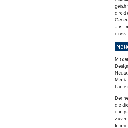
gefahr
direkt
Genera
aus. I
muss. 
Neue
Mit de
Design
Neuauf
Media 
Laufe 
Der ne
die di
und pa
Zuverl
Innen