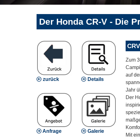
Der Honda CR-V - Die P
CRV
Zum 30
Campi
auf de
zurück
Details
spann
Jahr ü
Der Ho
inspir
spezi
maßges
Komfor
Anfrage
Galerie
Mit ei