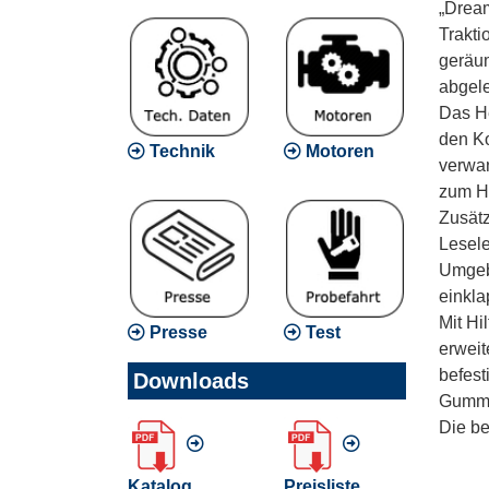
„Dream
Trakti
geräu
abgele
Das He
den Ko
Technik
Motoren
verwan
zum He
Zusätz
Lesele
Umgebu
einkla
Mit Hi
Presse
Test
erweit
befest
Downloads
Gummif
Die be
Katalog
Preisliste