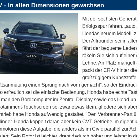
V - In allen Dimensionen gewachsen
Mit der sechsten Generat
Erfolgsspur fahren. „auto
Hondas neuem Modell
z
Der Allrounder sei in al
fährt der bequeme Ledersi
räkeln Sie sich auf einer
Lehne. An Platz mangelt e
packt der CR-V hinter di
großzügigem Kunststoffe
ätsanmutung einen Sprung nach vorn gemacht“, so der Eindruck
 erfreulich sei die einfache Bedienung. Honda habe echte Tas
man den Bordcomputer im Zentral-Display sowie das Head-up-D
fotainment-Touchscreen sei zwar etwas klein, gliedere sich aber
trieb habe Honda aufwendig gestaltet. "Den Verbrenner-Part üb
linder. Honda koppelt daran aber kein CVT-Getriebe im eigent
omotoren diese Aufgabe, die anders als im Civic parallel zur Ac
ziert: Sein Rotor ist leichter, dreht dadurch höher und leistet in d