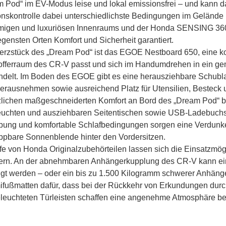
 Pod“ im EV-Modus leise und lokal emissionsfrei – und kann d
onskontrolle dabei unterschiedlichste Bedingungen im Gelände
migen und luxuriösen Innenraums und der Honda SENSING 360
gensten Orten Komfort und Sicherheit garantiert.
rzstück des „Dream Pod“ ist das EGOE Nestboard 650, eine ko
fferraum des CR-V passt und sich im Handumdrehen in ein ge
delt. Im Boden des EGOE gibt es eine herausziehbare Schublad
rausnehmen sowie ausreichend Platz für Utensilien, Besteck u
lichen maßgeschneiderten Komfort an Bord des „Dream Pod“ b
uchten und ausziehbaren Seitentischen sowie USB-Ladebuchse
ng und komfortable Schlafbedingungen sorgen eine Verdunkelu
ppbare Sonnenblende hinter den Vordersitzen.
lfe von Honda Originalzubehörteilen lassen sich die Einsatzmö
ern. An der abnehmbaren Anhängerkupplung des CR-V kann ein 
igt werden – oder ein bis zu 1.500 Kilogramm schwerer Anhäng
ußmatten dafür, dass bei der Rückkehr von Erkundungen durch
leuchteten Türleisten schaffen eine angenehme Atmosphäre bei