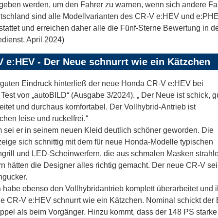
geben werden, um den Fahrer zu warnen, wenn sich andere Fah
utschland sind alle Modellvarianten des CR-V e:HEV und e:
tattet und erreichen daher alle die Fünf-Sterne Bewertung in
dienst, April 2024)
 e:HEV - Der Neue schnurrt wie ein Kätzchen
guten Eindruck hinterließ der neue Honda CR-V e:HEV bei
Test von „autoBILD“ (Ausgabe 3/2024). „ Der Neue ist schick, g
eitet und durchaus komfortabel. Der Vollhybrid-Antrieb ist
chen leise und ruckelfrei.“
sei er in seinem neuen Kleid deutlich schöner geworden. Die
zeige sich schnittig mit dem für neue Honda-Modelle typischen
rill und LED-Scheinwerfern, die aus schmalen Masken strahle
rn hätten die Designer alles richtig gemacht. Der neue CR-V sei
ngucker.
habe ebenso den Vollhybridantrieb komplett überarbeitet und 
le CR-V e:HEV schnurrt wie ein Kätzchen. Nominal schickt der 
ppel als beim Vorgänger. Hinzu kommt, dass der 148 PS starke 