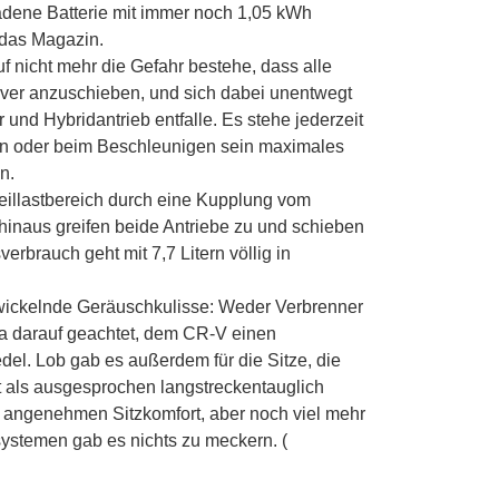
ladene Batterie mit immer noch 1,05 kWh
t das Magazin.
 nicht mehr die Gefahr bestehe, dass alle
er anzuschieben, und sich dabei unentwegt
und Hybridantrieb entfalle. Es stehe jederzeit
ren oder beim Beschleunigen sein maximales
n.
Teillastbereich durch eine Kupplung vom
r hinaus greifen beide Antriebe zu und schieben
brauch geht mit 7,7 Litern völlig in
twickelnde Geräuschkulisse: Weder Verbrenner
a darauf geachtet, dem CR-V einen
del. Lob gab es außerdem für die Sitze, die
st als ausgesprochen langstreckentauglich
n angenehmen Sitzkomfort, aber noch viel mehr
systemen gab es nichts zu meckern. (