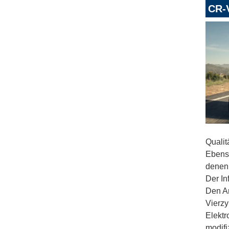
CR-
Qualit
Ebenso
denen 
Der In
Den An
Vierzy
Elektr
modifi