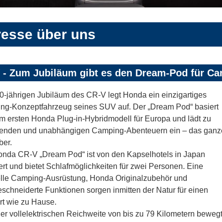
resse über uns
 - Zum Jubiläum gibt es den Dream-Pod für C
-jährigen Jubiläum des CR-V legt Honda ein einzigartiges
ng-Konzeptfahrzeug seines SUV auf. Der „Dream Pod“ basiert
m ersten Honda Plug-in-Hybridmodell für Europa und lädt zu
enden und unabhängigen Camping-Abenteuern ein – das ganz
ber.
nda CR-V „Dream Pod“ ist von den Kapselhotels in Japan
iert und bietet Schlafmöglichkeiten für zwei Personen. Eine
elle Camping-Ausrüstung, Honda Originalzubehör und
chneiderte Funktionen sorgen inmitten der Natur für einen
t wie zu Hause.
ner vollelektrischen Reichweite von bis zu 79 Kilometern bewegt