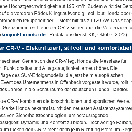
ene Höchstgeschwindigkeit auf 195 km/h. Zudem wirkt der Benz
 auf die vorderen Räder. Klingt aufwendig - soll laut Honda aber e
torbetrieb rekuperiert der E-Motor mit bis zu 120 kW. Das Ad
m Grenzbereich schiebe der CR-V sicher über die Vorderräder, o
(
konjunkturmotor.de
- Redaktionsdienst, KK, Oktober 2023)
r CR-V - Elektrifiziert, stilvoll und komfortabel
r sechsten Generation des CR-V legt Honda die Messlatte für
, Funktionalität und Alltagstauglichkeit erneut höher. Die
lage des SUV-Erfolgsmodells, die jetzt beim europäischen
Event des Unternehmens in Offenbach vorgestellt wurde, rollt 
des Jahres in die Schauräume der deutschen Honda Händler.
ue CR-V kombiniert die fortschrittlichen und sportlichen Werte, 
e Marke Honda bekannt ist, mit den neuesten Assistenzsysteme
ssiven Sicherheitstechnologien, um herausragende
ässigkeit, Dynamik und Komfort zu bieten. Hochwertige Farben,
raum rücken den CR-V mehr denn je in Richtung Premium-Seg