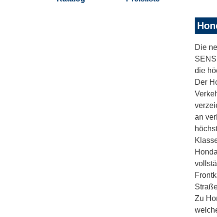
Hond
Die n
SENSI
die hö
Der Ho
Verkeh
verzei
an ver
höchst
Klasse
Honda-
vollst
Frontk
Straße
Zu Ho
welche