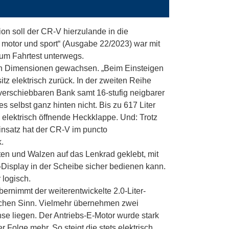
ion soll der CR-V hierzulande in die
, motor und sport“ (Ausgabe 22/2023) war mit
um Fahrtest unterwegs.
len Dimensionen gewachsen. „Beim Einsteigen
tz elektrisch zurück. In der zweiten Reihe
 verschiebbaren Bank samt 16-stufig neigbarer
s selbst ganz hinten nicht. Bis zu
617 Liter
e elektrisch öffnende Heckklappe. Und: Trotz
insatz hat der CR-V im puncto
.
ten und Walzen auf das Lenkrad geklebt, mit
isplay in der Scheibe sicher bedienen kann.
 logisch.
ernimmt der weiterentwickelte 2.0-Liter-
lichen Sinn. Vielmehr übernehmen zwei
hse liegen. Der Antriebs-E-Motor wurde stark
er Folge mehr. So steigt die stets elektrisch