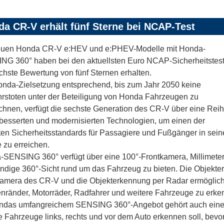
a CR-V erhält fünf Sterne bei NCAP-Test
euen Honda CR-V e:HEV und e:PHEV-Modelle mit Honda-
NG 360° haben bei den aktuellsten Euro NCAP-Sicherheitstes
chste Bewertung von fünf Sternen erhalten.
nda-Zielsetzung entsprechend, bis zum Jahr 2050 keine
rstoten unter der Beteiligung von Honda Fahrzeugen zu
chnen, verfügt die sechste Generation des CR-V über eine Rei
besserten und modernisierten Technologien, um einen der
en Sicherheitsstandards für Passagiere und Fußgänger in sein
 zu erreichen.
SENSING 360° verfügt über eine 100°-Frontkamera, Millimeter
ändige 360°-Sicht rund um das Fahrzeug zu bieten. Die Objekte
amera des CR-V und die Objekterkennung per Radar ermöglich
nränder, Motorräder, Radfahrer und weitere Fahrzeuge zu erke
ndas umfangreichem SENSING 360°-Angebot gehört auch eine 
 Fahrzeuge links, rechts und vor dem Auto erkennen soll, bevor