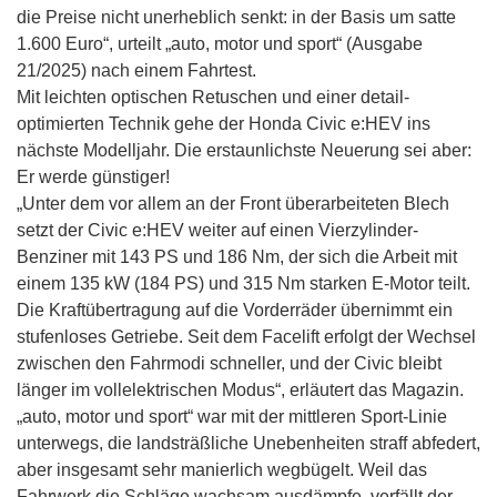
die Preise nicht unerheblich senkt: in der Basis um satte
1.600 Euro“, urteilt „auto, motor und sport“ (Ausgabe
21/2025) nach einem Fahrtest.
Mit leichten optischen Retuschen und einer detail-
optimierten Technik gehe der Honda Civic e:HEV ins
nächste Modelljahr. Die erstaunlichste Neuerung sei aber:
Er werde günstiger!
„Unter dem vor allem an der Front überarbeiteten Blech
setzt der Civic e:HEV weiter auf einen Vierzylinder-
Benziner mit 143 PS und 186 Nm, der sich die Arbeit mit
einem 135 kW (184 PS) und 315 Nm starken E-Motor teilt.
Die Kraftübertragung auf die Vorderräder übernimmt ein
stufenloses Getriebe. Seit dem Facelift erfolgt der Wechsel
zwischen den Fahrmodi schneller, und der Civic bleibt
länger im vollelektrischen Modus“, erläutert das Magazin.
„auto, motor und sport“ war mit der mittleren Sport-Linie
unterwegs, die landsträßliche Unebenheiten straff abfedert,
aber insgesamt sehr manierlich wegbügelt. Weil das
Fahrwerk die Schläge wachsam ausdämpfe, verfällt der