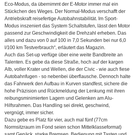
Eco-Modus, da übernimmt der E-Motor immer mal ein
Stückchen des Weges. Der Normal-Modus verschafft der
Antriebskraft reisefertige Autobahnstabilität. Im Sport-
Modus inszeniert das System Schaltstufen, lässt den Motor
passend zur Geschwindigkeit die Drehzahl erheben. Das
alles und dazu von 0 auf 100 in 7,0 Sekunden bei nur 6,0
l/100 km Testverbrauch“, erläutert das Magazin.
Auch das Set-up verfüge über eine weite Bandbreite an
Talenten. Es gebe da diese Straße, hoch auf der kargen
Alb, voller Krater und Wellen, die der Civic - wie auch fiese
Autobahnfugen - so nebenbei überflausche. Dennoch halte
das Fahrwerk den Aufbau in Kurven standfest, sichere die
hohe Präzision und Rückmeldung der Lenkung mit ihren
reibungsminimierten Lagern und Gelenken am Alu-
Hilfsrahmen. Das Handling sei direkt, geschwind,
vergnügt, immer sicher.
Dazu gebe es Platz für vier, auch mal fünf (77cm
Normsitzraum im Fond seien schon Mittelklasseformat)
samt Gepäck, starke Bremsen, Bedienung mit Tasten und