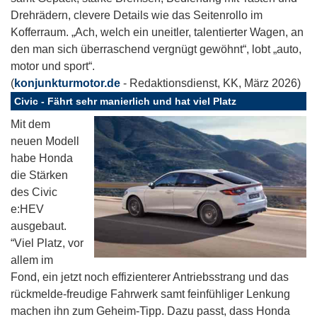
Drehrädern, clevere Details wie das Seitenrollo im
Kofferraum. „Ach, welch ein uneitler, talentierter Wagen, an
den man sich überraschend vergnügt gewöhnt“, lobt „auto,
motor und sport“.
(
konjunkturmotor.de
- Redaktionsdienst, KK, März 2026)
Civic - Fährt sehr manierlich und hat viel Platz
Mit dem
neuen Modell
habe Honda
die Stärken
des Civic
e:HEV
ausgebaut.
“Viel Platz, vor
allem im
Fond, ein jetzt noch effizienterer Antriebsstrang und das
rückmelde-freudige Fahrwerk samt feinfühliger Lenkung
machen ihn zum Geheim-Tipp. Dazu passt, dass Honda