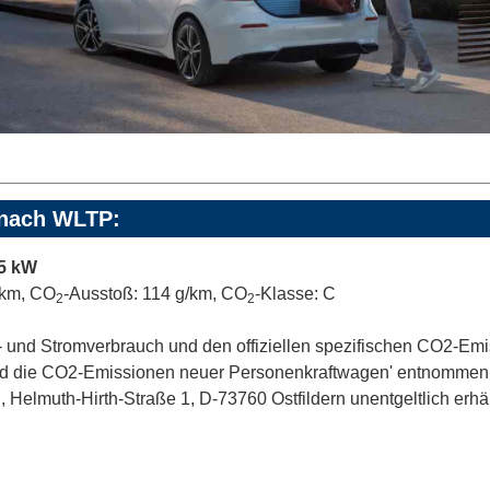
 nach WLTP:
35 kW
00km, CO
-Ausstoß: 114 g/km, CO
-Klasse: C
2
2
off- und Stromverbrauch und den offiziellen spezifischen CO2-
und die CO2-Emissionen neuer Personenkraftwagen' entnommen w
lmuth-Hirth-Straße 1, D-73760 Ostfildern unentgeltlich erhältl