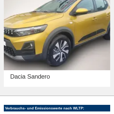
dero
Volkswagen 
Verbrauchs- und Emissionswerte nach WLTP: