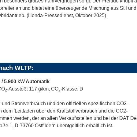
in besonders großes Fahrvergnügen sorgt. Der Prelude knüpft a
orreiter an und bietet eine überzeugende Mischung aus Stil und
ybridantrieb. (Honda-Pressedienst, Oktober 2025)
 nach WLTP:
 / 5.900 kW Automatik
 CO
-Ausstoß: 117 g/km, CO
-Klasse: D
2
2
ff- und Stromverbrauch und den offiziellen spezifischen CO2-
dem 'Leitfaden über den Kraftstoffverbrauch und die CO2-
men werden, der an allen Verkaufsstellen und bei der DAT D
 1, D-73760 Ostfildern unentgeltlich erhältlich ist.