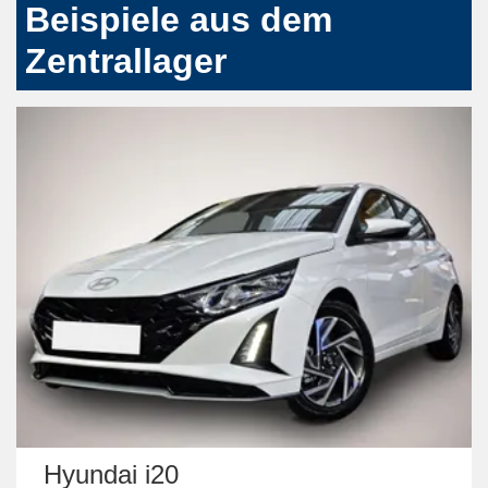
Beispiele aus dem
Zentrallager
20
Opel Combo