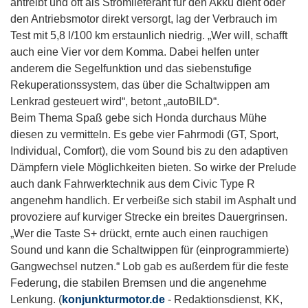
antreibt und oft als Stromlieferant für den Akku dient oder
den Antriebsmotor direkt versorgt, lag der Verbrauch im
Test mit 5,8 l/100 km erstaunlich niedrig. „Wer will, schafft
auch eine Vier vor dem Komma. Dabei helfen unter
anderem die Segelfunktion und das siebenstufige
Rekuperationssystem, das über die Schaltwippen am
Lenkrad gesteuert wird“, betont „autoBILD“.
Beim Thema Spaß gebe sich Honda durchaus Mühe
diesen zu vermitteln. Es gebe vier Fahrmodi (GT, Sport,
Individual, Comfort), die vom Sound bis zu den adaptiven
Dämpfern viele Möglichkeiten bieten. So wirke der Prelude
auch dank Fahrwerktechnik aus dem Civic Type R
angenehm handlich. Er verbeiße sich stabil im Asphalt und
provoziere auf kurviger Strecke ein breites Dauergrinsen.
„Wer die Taste S+ drückt, ernte auch einen rauchigen
Sound und kann die Schaltwippen für (einprogrammierte)
Gangwechsel nutzen.“ Lob gab es außerdem für die feste
Federung, die stabilen Bremsen und die angenehme
Lenkung. (
konjunkturmotor.de
- Redaktionsdienst, KK,