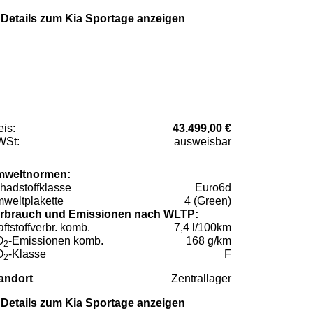
Details zum Kia Sportage anzeigen
eis:
43.499,00 €
St:
ausweisbar
weltnormen:
hadstoffklasse
Euro6d
weltplakette
4 (Green)
rbrauch und Emissionen nach WLTP:
aftstoffverbr. komb.
7,4 l/100km
O
-Emissionen komb.
168 g/km
2
O
-Klasse
F
2
andort
Zentrallager
Details zum Kia Sportage anzeigen