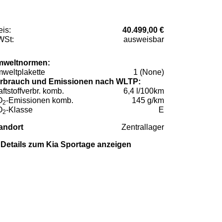
eis:
40.499,00 €
St:
ausweisbar
weltnormen:
weltplakette
1 (None)
rbrauch und Emissionen nach WLTP:
aftstoffverbr. komb.
6,4 l/100km
O
-Emissionen komb.
145 g/km
2
O
-Klasse
E
2
andort
Zentrallager
Details zum Kia Sportage anzeigen