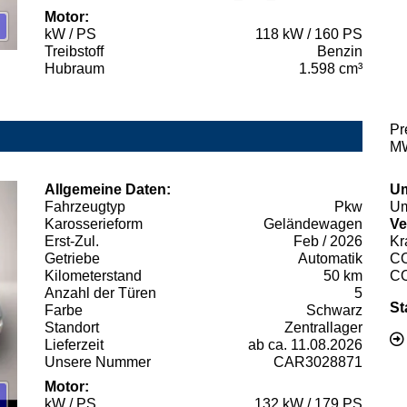
Motor:
kW / PS
118 kW / 160 PS
Treibstoff
Benzin
Hubraum
1.598 cm³
Pr
MW
Allgemeine Daten:
Um
Fahrzeugtyp
Pkw
Um
Karosserieform
Geländewagen
Ve
Erst-Zul.
Feb / 2026
Kr
Getriebe
Automatik
C
Kilometerstand
50 km
C
Anzahl der Türen
5
St
Farbe
Schwarz
Standort
Zentrallager
Lieferzeit
ab ca. 11.08.2026
Unsere Nummer
CAR3028871
Motor:
kW / PS
132 kW / 179 PS