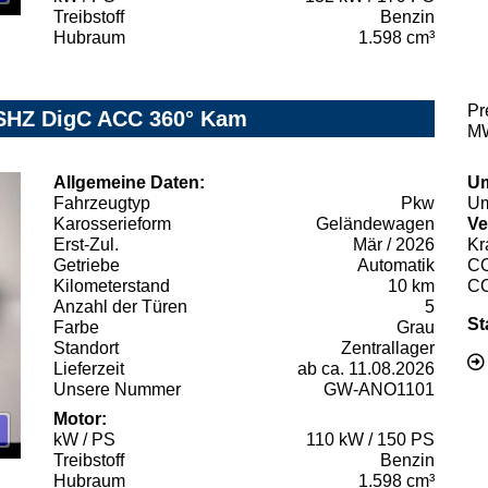
Treibstoff
Benzin
Hubraum
1.598 cm³
Pr
xSHZ DigC ACC 360° Kam
MW
Allgemeine Daten:
Um
Fahrzeugtyp
Pkw
Um
Karosserieform
Geländewagen
Ve
Erst-Zul.
Mär / 2026
Kr
Getriebe
Automatik
C
Kilometerstand
10 km
C
Anzahl der Türen
5
St
Farbe
Grau
Standort
Zentrallager
Lieferzeit
ab ca. 11.08.2026
Unsere Nummer
GW-ANO1101
Motor:
kW / PS
110 kW / 150 PS
Treibstoff
Benzin
Hubraum
1.598 cm³