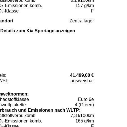
aftstoffverbr. komb.
6,2 l/100km
O
-Emissionen komb.
157 g/km
2
O
-Klasse
F
2
andort
Zentrallager
Details zum Kia Sportage anzeigen
eis:
41.499,00 €
St:
ausweisbar
weltnormen:
hadstoffklasse
Euro 6e
weltplakette
4 (Green)
rbrauch und Emissionen nach WLTP:
aftstoffverbr. komb.
7,3 l/100km
O
-Emissionen komb.
165 g/km
2
O
-Klasse
F