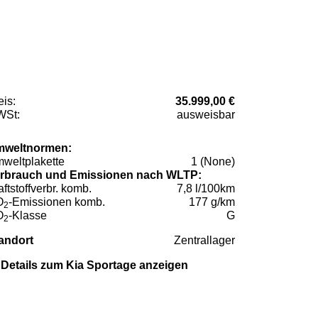
eis:
35.999,00 €
St:
ausweisbar
weltnormen:
weltplakette
1 (None)
rbrauch und Emissionen nach WLTP:
aftstoffverbr. komb.
7,8 l/100km
O
-Emissionen komb.
177 g/km
2
O
-Klasse
G
2
andort
Zentrallager
Details zum Kia Sportage anzeigen