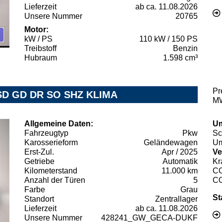
Lieferzeit
ab ca. 11.08.2026
Unsere Nummer
20765
Motor:
kW / PS
110 kW / 150 PS
Treibstoff
Benzin
Hubraum
1.598 cm³
Pr
 SD GD DR SO SHZ KLIMA
MW
Allgemeine Daten:
Um
Fahrzeugtyp
Pkw
Sc
Karosserieform
Geländewagen
Um
Erst-Zul.
Apr / 2025
Ve
Getriebe
Automatik
Kr
Kilometerstand
11.000 km
C
Anzahl der Türen
5
C
Farbe
Grau
St
Standort
Zentrallager
Lieferzeit
ab ca. 11.08.2026
Unsere Nummer
428241_GW_GECA-DUKF