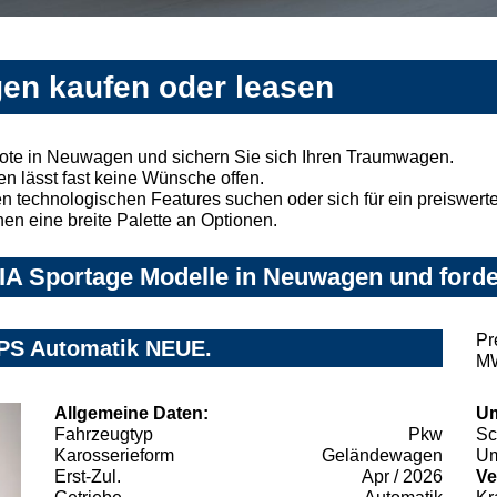
en kaufen oder leasen
ote in Neuwagen und sichern Sie sich Ihren Traumwagen.
n lässt fast keine Wünsche offen.
 technologischen Features suchen oder sich für ein preiswertes
nen eine breite Palette an Optionen.
IA Sportage Modelle in Neuwagen und forde
Pr
0PS Automatik NEUE.
MW
Allgemeine Daten:
Um
Fahrzeugtyp
Pkw
Sc
Karosserieform
Geländewagen
Um
Erst-Zul.
Apr / 2026
Ve