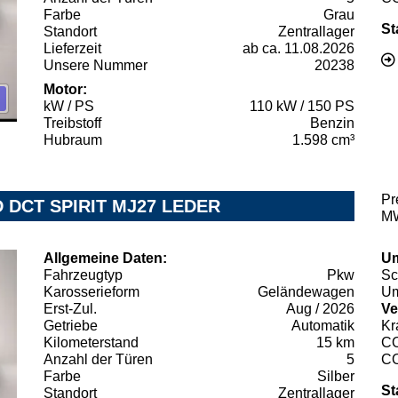
Farbe
Grau
St
Standort
Zentrallager
Lieferzeit
ab ca. 11.08.2026
Unsere Nummer
20238
Motor:
kW / PS
110 kW / 150 PS
Treibstoff
Benzin
Hubraum
1.598 cm³
Pr
D DCT SPIRIT MJ27 LEDER
MW
Allgemeine Daten:
Um
Fahrzeugtyp
Pkw
Sc
Karosserieform
Geländewagen
Um
Erst-Zul.
Aug / 2026
Ve
Getriebe
Automatik
Kr
Kilometerstand
15 km
C
Anzahl der Türen
5
C
Farbe
Silber
St
Standort
Zentrallager