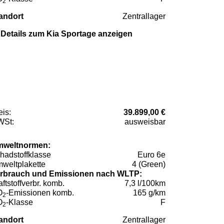
2
andort
Zentrallager
Details zum Kia Sportage anzeigen
eis:
39.899,00 €
St:
ausweisbar
weltnormen:
hadstoffklasse
Euro 6e
weltplakette
4 (Green)
rbrauch und Emissionen nach WLTP:
aftstoffverbr. komb.
7,3 l/100km
O
-Emissionen komb.
165 g/km
2
O
-Klasse
F
2
andort
Zentrallager