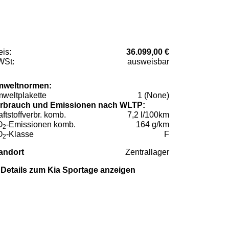
eis:
36.099,00 €
St:
ausweisbar
weltnormen:
weltplakette
1 (None)
rbrauch und Emissionen nach WLTP:
aftstoffverbr. komb.
7,2 l/100km
O
-Emissionen komb.
164 g/km
2
O
-Klasse
F
2
andort
Zentrallager
Details zum Kia Sportage anzeigen