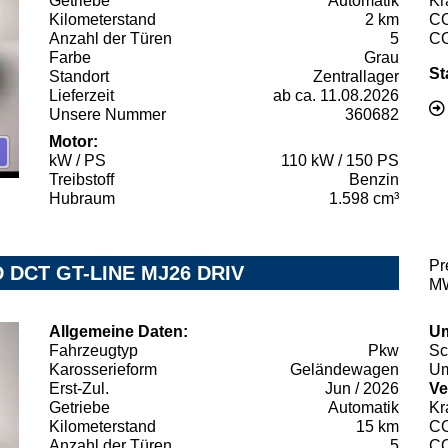
Getriebe
Automatik
Kr
Kilometerstand
2 km
C
Anzahl der Türen
5
C
Farbe
Grau
St
Standort
Zentrallager
Lieferzeit
ab ca. 11.08.2026
Unsere Nummer
360682
Motor:
kW / PS
110 kW / 150 PS
Treibstoff
Benzin
Hubraum
1.598 cm³
Pr
D DCT GT-LINE MJ26 DRIV
MW
Allgemeine Daten:
Um
Fahrzeugtyp
Pkw
Sc
Karosserieform
Geländewagen
Um
Erst-Zul.
Jun / 2026
Ve
Getriebe
Automatik
Kr
Kilometerstand
15 km
C
Anzahl der Türen
5
C