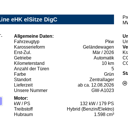
Pr
ine eHK elSitze DigC
MW
Allgemeine Daten:
Um
Fahrzeugtyp
Pkw
Um
Karosserieform
Geländewagen
Ve
Erst-Zul.
Mär / 2026
Kr
Getriebe
Automatik
C
Kilometerstand
10 km
C
Anzahl der Türen
5
St
Farbe
Grün
Standort
Zentrallager
Lieferzeit
ab ca. 12.08.2026
Unsere Nummer
GW-A1023
Motor:
kW / PS
132 kW / 179 PS
Treibstoff
Hybrid (Benzin/Elektro)
Hubraum
1.598 cm³