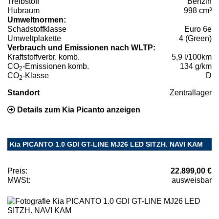
Treibstoff
Benzin
Hubraum
998 cm³
Umweltnormen:
Schadstoffklasse
Euro 6e
Umweltplakette
4 (Green)
Verbrauch und Emissionen nach WLTP:
Kraftstoffverbr. komb.
5,9 l/100km
CO
-Emissionen komb.
134 g/km
2
CO
-Klasse
D
2
Standort
Zentrallager
Details zum Kia Picanto anzeigen
Kia PICANTO 1.0 GDI GT-LINE MJ26 LED SITZH. NAVI KAM
Preis:
22.899,00 €
MWSt:
ausweisbar