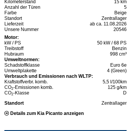
Kilometerstand
15 km
Anzahl der Türen
5
Farbe
Beige
Standort
Zentrallager
Lieferzeit
ab ca. 11.08.2026
Unsere Nummer
20546
Motor:
kW / PS
50 kW / 68 PS
Treibstoff
Benzin
Hubraum
998 cm³
Umweltnormen:
Schadstoffklasse
Euro 6e
Umweltplakette
4 (Green)
Verbrauch und Emissionen nach WLTP:
Kraftstoffverbr. komb.
5,5 l/100km
CO
-Emissionen komb.
125 g/km
2
CO
-Klasse
D
2
Standort
Zentrallager
Details zum Kia Picanto anzeigen