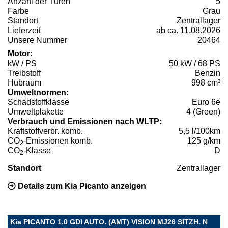
Anzahl der Türen
5
Farbe
Grau
Standort
Zentrallager
Lieferzeit
ab ca. 11.08.2026
Unsere Nummer
20464
Motor:
kW / PS
50 kW / 68 PS
Treibstoff
Benzin
Hubraum
998 cm³
Umweltnormen:
Schadstoffklasse
Euro 6e
Umweltplakette
4 (Green)
Verbrauch und Emissionen nach WLTP:
Kraftstoffverbr. komb.
5,5 l/100km
CO
-Emissionen komb.
125 g/km
2
CO
-Klasse
D
2
Standort
Zentrallager
Details zum Kia Picanto anzeigen
Kia PICANTO 1.0 GDI AUTO. (AMT) VISION MJ26 SITZH. N