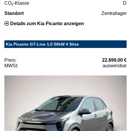
CO
-Klasse
D
2
Standort
Zentrallager
Details zum Kia Picanto anzeigen
Kia Picanto GT-Line 1,0 50kW 4 Sitze
Preis:
22.899,00 €
MWSt:
ausweisbar