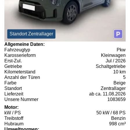
Standort Zentrallager
Allgemeine Daten:
Fahrzeugtyp
Pkw
Karosserieform
Kleinwagen
Erst-Zul.
Jul / 2026
Getriebe
Schaltgetriebe
Kilometerstand
10 km
Anzahl der Türen
5
Farbe
Beige
Standort
Zentrallager
Lieferzeit
ab ca. 11.08.2026
Unsere Nummer
1083659
Motor:
kW / PS
50 kW / 68 PS
Treibstoff
Benzin
Hubraum
998 cm³
Umweltnormen: