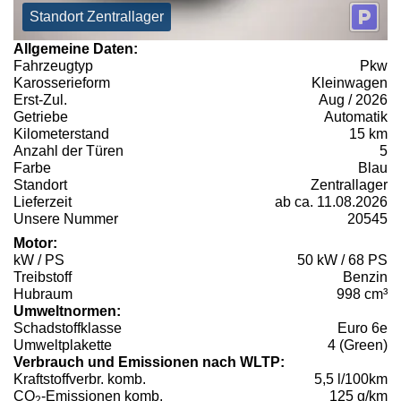
Standort Zentrallager
Allgemeine Daten:
Fahrzeugtyp
Pkw
Karosserieform
Kleinwagen
Erst-Zul.
Aug / 2026
Getriebe
Automatik
Kilometerstand
15 km
Anzahl der Türen
5
Farbe
Blau
Standort
Zentrallager
Lieferzeit
ab ca. 11.08.2026
Unsere Nummer
20545
Motor:
kW / PS
50 kW / 68 PS
Treibstoff
Benzin
Hubraum
998 cm³
Umweltnormen:
Schadstoffklasse
Euro 6e
Umweltplakette
4 (Green)
Verbrauch und Emissionen nach WLTP:
Kraftstoffverbr. komb.
5,5 l/100km
CO
-Emissionen komb.
125 g/km
2