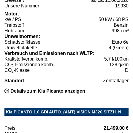
Lieferzeit
ab ca. 11.08.2026
Unsere Nummer
19930
Motor:
kW / PS
50 kW / 68 PS
Treibstoff
Benzin
Hubraum
998 cm³
Umweltnormen:
Schadstoffklasse
Euro 6e
Umweltplakette
4 (Green)
Verbrauch und Emissionen nach WLTP:
Kraftstoffverbr. komb.
5,7 l/100km
CO
-Emissionen komb.
128 g/km
2
CO
-Klasse
D
2
Standort
Zentrallager
Details zum Kia Picanto anzeigen
Kia PICANTO 1.0 GDI AUTO. (AMT) VISION MJ26 SITZH. N
Preis:
21.499,00 €