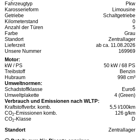
Fahrzeugtyp
Pkw
Karosserieform
Limousine
Getriebe
Schaltgetriebe
Kilometerstand
0
Anzahl der Türen
5
Farbe
Grau
Standort
Zentrallager
Lieferzeit
ab ca. 11.08.2026
Unsere Nummer
169969
Motor:
kW / PS
50 kW / 68 PS
Treibstoff
Benzin
Hubraum
998 cm³
Umweltnormen:
Schadstoffklasse
Euro6
Umweltplakette
4 (Green)
Verbrauch und Emissionen nach WLTP:
Kraftstoffverbr. komb.
5,5 l/100km
CO
-Emissionen komb.
126 g/km
2
CO
-Klasse
D
2
Standort
Zentrallager