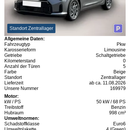
Standort Zentrallager
Allgemeine Daten:
Fahrzeugtyp
Pkw
Karosserieform
Limousine
Getriebe
Schaltgetriebe
Kilometerstand
0
Anzahl der Türen
5
Farbe
Beige
Standort
Zentrallager
Lieferzeit
ab ca. 11.08.2026
Unsere Nummer
169979
Motor:
kW / PS
50 kW / 68 PS
Treibstoff
Benzin
Hubraum
998 cm³
Umweltnormen:
Schadstoffklasse
Euro6
Umweltplakette
4 (Green)