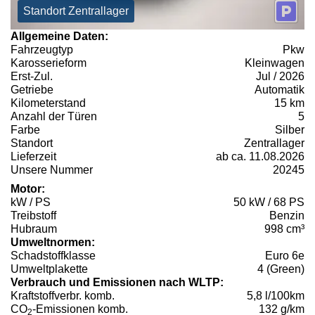
Standort Zentrallager
Allgemeine Daten:
Fahrzeugtyp
Pkw
Karosserieform
Kleinwagen
Erst-Zul.
Jul / 2026
Getriebe
Automatik
Kilometerstand
15 km
Anzahl der Türen
5
Farbe
Silber
Standort
Zentrallager
Lieferzeit
ab ca. 11.08.2026
Unsere Nummer
20245
Motor:
kW / PS
50 kW / 68 PS
Treibstoff
Benzin
Hubraum
998 cm³
Umweltnormen:
Schadstoffklasse
Euro 6e
Umweltplakette
4 (Green)
Verbrauch und Emissionen nach WLTP:
Kraftstoffverbr. komb.
5,8 l/100km
CO
-Emissionen komb.
132 g/km
2