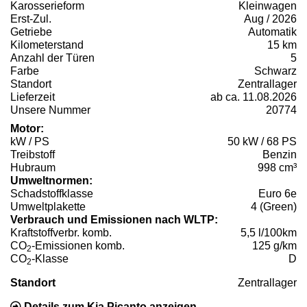
Karosserieform
Kleinwagen
Erst-Zul.
Aug / 2026
Getriebe
Automatik
Kilometerstand
15 km
Anzahl der Türen
5
Farbe
Schwarz
Standort
Zentrallager
Lieferzeit
ab ca. 11.08.2026
Unsere Nummer
20774
Motor:
kW / PS
50 kW / 68 PS
Treibstoff
Benzin
Hubraum
998 cm³
Umweltnormen:
Schadstoffklasse
Euro 6e
Umweltplakette
4 (Green)
Verbrauch und Emissionen nach WLTP:
Kraftstoffverbr. komb.
5,5 l/100km
CO
-Emissionen komb.
125 g/km
2
CO
-Klasse
D
2
Standort
Zentrallager
Details zum Kia Picanto anzeigen