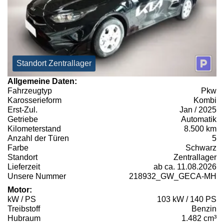
Standort Zentrallager
Allgemeine Daten:
Fahrzeugtyp
Pkw
Karosserieform
Kombi
Erst-Zul.
Jan / 2025
Getriebe
Automatik
Kilometerstand
8.500 km
Anzahl der Türen
5
Farbe
Schwarz
Standort
Zentrallager
Lieferzeit
ab ca. 11.08.2026
Unsere Nummer
218932_GW_GECA-MH
Motor:
kW / PS
103 kW / 140 PS
Treibstoff
Benzin
Hubraum
1.482 cm³