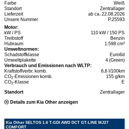
Farbe
Weiß
Standort
Zentrallager
Lieferzeit
ab ca. 22.08.2026
Unsere Nummer
P.25593
Motor:
kW / PS
110 kW / 150 PS
Treibstoff
Benzin
Hubraum
1.598 cm³
Umweltnormen:
Schadstoffklasse
Euro6d
Umweltplakette
4 (Green)
Verbrauch und Emissionen nach WLTP:
Kraftstoffverbr. komb.
6,6 l/100km
CO
-Emissionen komb.
155 g/km
2
CO
-Klasse
E
2
Standort
Zentrallager
Details zum Kia Other anzeigen
Kia Other SELTOS 1.6 T-GDI AWD DCT GT-LINE MJ27
COMFORT