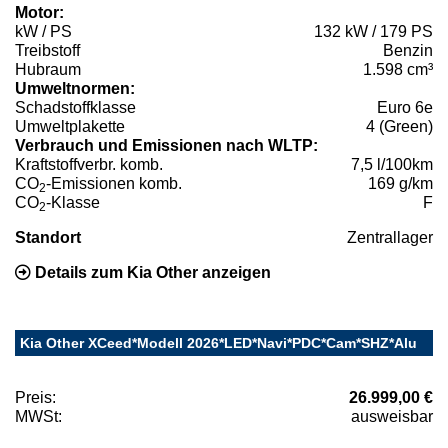
Motor:
kW / PS
132 kW / 179 PS
Treibstoff
Benzin
Hubraum
1.598 cm³
Umweltnormen:
Schadstoffklasse
Euro 6e
Umweltplakette
4 (Green)
Verbrauch und Emissionen nach WLTP:
Kraftstoffverbr. komb.
7,5 l/100km
CO
-Emissionen komb.
169 g/km
2
CO
-Klasse
F
2
Standort
Zentrallager
Details zum Kia Other anzeigen
Kia Other XCeed*Modell 2026*LED*Navi*PDC*Cam*SHZ*Alu
Preis:
26.999,00 €
MWSt:
ausweisbar