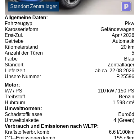
Standort Zentrallager
Allgemeine Daten:
Fahrzeugtyp
Pkw
Karosserieform
Geländewagen
Erst-Zul.
Apr / 2026
Getriebe
Automatik
Kilometerstand
20 km
Anzahl der Türen
5
Farbe
Blau
Standort
Zentrallager
Lieferzeit
ab ca. 22.08.2026
Unsere Nummer
P.25596
Motor:
kW / PS
110 kW / 150 PS
Treibstoff
Benzin
Hubraum
1.598 cm³
Umweltnormen:
Schadstoffklasse
Euro6d
Umweltplakette
4 (Green)
Verbrauch und Emissionen nach WLTP:
Kraftstoffverbr. komb.
6,6 l/100km
CO
-Emissionen komb.
155 g/km