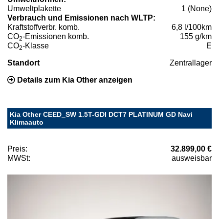
Umweltplakette
1 (None)
Verbrauch und Emissionen nach WLTP:
Kraftstoffverbr. komb.
6,8 l/100km
CO
-Emissionen komb.
155 g/km
2
CO
-Klasse
E
2
Standort
Zentrallager
Details zum Kia Other anzeigen
Kia Other CEED_SW 1.5T-GDI DCT7 PLATINUM GD Navi
Klimaauto
Preis:
32.899,00 €
MWSt:
ausweisbar