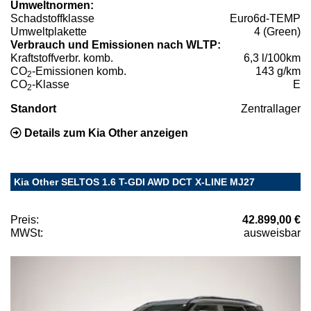
Umweltnormen:
Schadstoffklasse
Euro6d-TEMP
Umweltplakette
4 (Green)
Verbrauch und Emissionen nach WLTP:
Kraftstoffverbr. komb.
6,3 l/100km
CO
-Emissionen komb.
143 g/km
2
CO
-Klasse
E
2
Standort
Zentrallager
Details zum Kia Other anzeigen
Kia Other SELTOS 1.6 T-GDI AWD DCT X-LINE MJ27
Preis:
42.899,00 €
MWSt:
ausweisbar