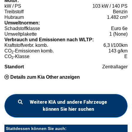
Motor:
kW / PS
103 kW / 140 PS
Treibstoff
Benzin
Hubraum
1.482 cm³
Umweltnormen:
Schadstoffklasse
Euro 6e
Umweltplakette
1 (None)
Verbrauch und Emissionen nach WLTP:
Kraftstoffverbr. komb.
6,3 l/100km
CO
-Emissionen komb.
143 g/km
2
CO
-Klasse
E
2
Standort
Zentrallager
Details zum Kia Other anzeigen
Weitere KIA und andere Fahrzeuge
können Sie hier suchen
Stattdessen können Sie auch: