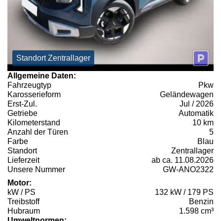
Standort Zentrallager
Allgemeine Daten:
Fahrzeugtyp
Pkw
Karosserieform
Geländewagen
Erst-Zul.
Jul / 2026
Getriebe
Automatik
Kilometerstand
10 km
Anzahl der Türen
5
Farbe
Blau
Standort
Zentrallager
Lieferzeit
ab ca. 11.08.2026
Unsere Nummer
GW-ANO2322
Motor:
kW / PS
132 kW / 179 PS
Treibstoff
Benzin
Hubraum
1.598 cm³
Umweltnormen: