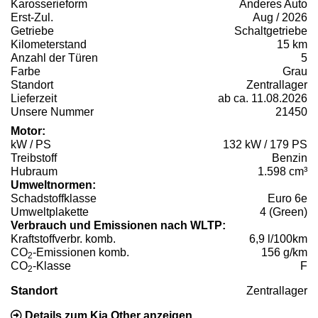
Karosserieform
Anderes Auto
Erst-Zul.
Aug / 2026
Getriebe
Schaltgetriebe
Kilometerstand
15 km
Anzahl der Türen
5
Farbe
Grau
Standort
Zentrallager
Lieferzeit
ab ca. 11.08.2026
Unsere Nummer
21450
Motor:
kW / PS
132 kW / 179 PS
Treibstoff
Benzin
Hubraum
1.598 cm³
Umweltnormen:
Schadstoffklasse
Euro 6e
Umweltplakette
4 (Green)
Verbrauch und Emissionen nach WLTP:
Kraftstoffverbr. komb.
6,9 l/100km
CO
-Emissionen komb.
156 g/km
2
CO
-Klasse
F
2
Standort
Zentrallager
Details zum Kia Other anzeigen