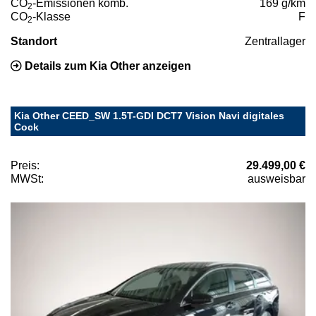
CO
-Emissionen komb.
169 g/km
2
CO
-Klasse
F
2
Standort
Zentrallager
Details zum Kia Other anzeigen
Kia Other CEED_SW 1.5T-GDI DCT7 Vision Navi digitales
Cock
Preis:
29.499,00 €
MWSt:
ausweisbar