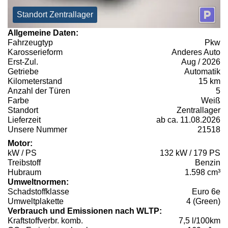
Standort Zentrallager
Allgemeine Daten:
Fahrzeugtyp
Pkw
Karosserieform
Anderes Auto
Erst-Zul.
Aug / 2026
Getriebe
Automatik
Kilometerstand
15 km
Anzahl der Türen
5
Farbe
Weiß
Standort
Zentrallager
Lieferzeit
ab ca. 11.08.2026
Unsere Nummer
21518
Motor:
kW / PS
132 kW / 179 PS
Treibstoff
Benzin
Hubraum
1.598 cm³
Umweltnormen:
Schadstoffklasse
Euro 6e
Umweltplakette
4 (Green)
Verbrauch und Emissionen nach WLTP:
Kraftstoffverbr. komb.
7,5 l/100km