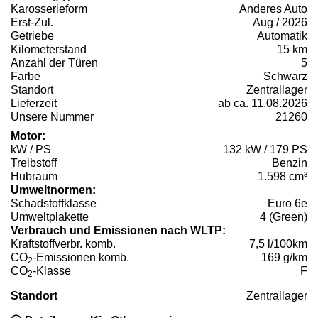
Karosserieform
Anderes Auto
Erst-Zul.
Aug / 2026
Getriebe
Automatik
Kilometerstand
15 km
Anzahl der Türen
5
Farbe
Schwarz
Standort
Zentrallager
Lieferzeit
ab ca. 11.08.2026
Unsere Nummer
21260
Motor:
kW / PS
132 kW / 179 PS
Treibstoff
Benzin
Hubraum
1.598 cm³
Umweltnormen:
Schadstoffklasse
Euro 6e
Umweltplakette
4 (Green)
Verbrauch und Emissionen nach WLTP:
Kraftstoffverbr. komb.
7,5 l/100km
CO
-Emissionen komb.
169 g/km
2
CO
-Klasse
F
2
Standort
Zentrallager