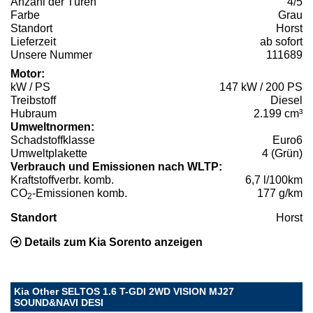
Anzahl der Türen
4/5
Farbe
Grau
Standort
Horst
Lieferzeit
ab sofort
Unsere Nummer
111689
Motor:
kW / PS
147 kW / 200 PS
Treibstoff
Diesel
Hubraum
2.199 cm³
Umweltnormen:
Schadstoffklasse
Euro6
Umweltplakette
4 (Grün)
Verbrauch und Emissionen nach WLTP:
Kraftstoffverbr. komb.
6,7 l/100km
CO
-Emissionen komb.
177 g/km
2
Standort
Horst
Details zum Kia Sorento anzeigen
Kia Other SELTOS 1.6 T-GDI 2WD VISION MJ27
SOUND&NAVI DESI