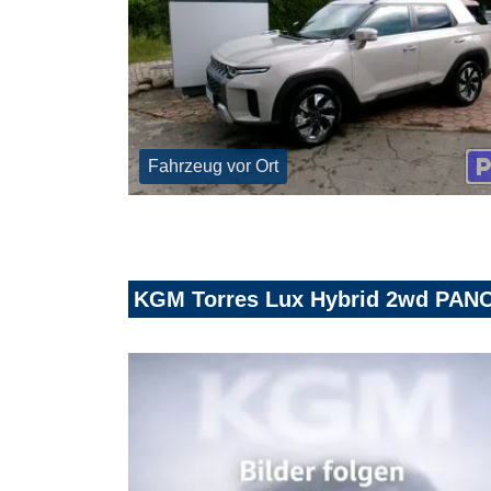
Fahrzeug vor Ort
KGM Torres Lux Hybrid 2wd PAN