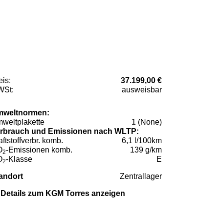
eis:
37.199,00 €
St:
ausweisbar
weltnormen:
weltplakette
1 (None)
rbrauch und Emissionen nach WLTP:
aftstoffverbr. komb.
6,1 l/100km
O
-Emissionen komb.
139 g/km
2
O
-Klasse
E
2
andort
Zentrallager
Details zum KGM Torres anzeigen