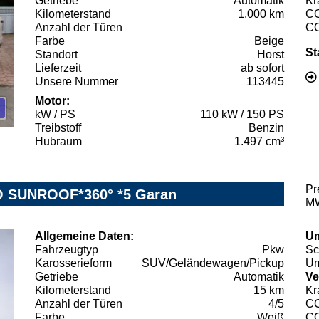
Getriebe
Automatik
Kr
Kilometerstand
1.000 km
C
Anzahl der Türen
C
Farbe
Beige
St
Standort
Horst
Lieferzeit
ab sofort
Unsere Nummer
113445
Motor:
kW / PS
110 kW / 150 PS
Treibstoff
Benzin
Hubraum
1.497 cm³
Pr
O SUNROOF*360° *5 Garan
MW
Allgemeine Daten:
Um
Fahrzeugtyp
Pkw
Sc
Karosserieform
SUV/Geländewagen/Pickup
Um
Getriebe
Automatik
Ve
Kilometerstand
15 km
Kr
Anzahl der Türen
4/5
C
Farbe
Weiß
C