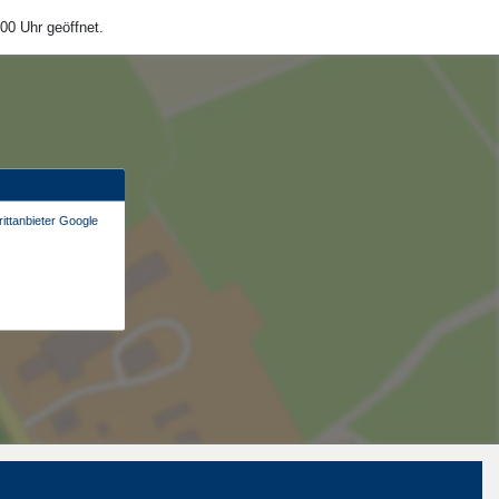
00 Uhr geöffnet.
ittanbieter Google