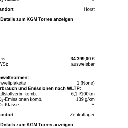
2
andort
Horst
Details zum KGM Torres anzeigen
eis:
34.399,00 €
St:
ausweisbar
weltnormen:
weltplakette
1 (None)
rbrauch und Emissionen nach WLTP:
aftstoffverbr. komb.
6,1 l/100km
O
-Emissionen komb.
139 g/km
2
O
-Klasse
E
2
andort
Zentrallager
Details zum KGM Torres anzeigen