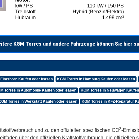
kW / PS
110 kW / 150 PS
Treibstoff
Hybrid (Benzin/Elektro)
Hubraum
1.498 cm³
itere KGM Torres und andere Fahrzeuge können Sie hier s
 Elmshorn Kaufen oder leasen
KGM Torres in Hamburg Kaufen oder leasen
M Torres in Automobile Kaufen oder leasen
KGM Torres in Neuwagen Kaufen
KGM Torres in Werkstatt Kaufen oder leasen
KGM Torres in KFZ-Reparatur Ka
2
ftstoffverbrauch und zu den offiziellen spezifischen CO
-Emissi
aden über den offiziellen Kraftstoffverbrauch, die offiziellen