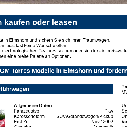
 kaufen oder leasen
e in Elmshorn und sichern Sie sich Ihren Traumwagen.
n lässt fast keine Wünsche offen.
 technologischen Features suchen oder sich für ein preiswertes
nen eine breite Palette an Optionen.
GM Torres Modelle in Elmshorn und fordern
Pr
rführwagen
MW
Allgemeine Daten:
Um
Fahrzeugtyp
Pkw
Sc
Karosserieform
SUV/Geländewagen/Pickup
Um
Erst-Zul.
Nov / 2002
Ve