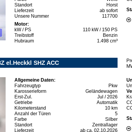
Standort
Horst
St
Lieferzeit
ab sofort
Unsere Nummer
117700
Motor:
kW / PS
110 kW / 150 PS
Treibstoff
Benzin
Hubraum
1.498 cm³
Pr
8Z el.Heckkl SHZ ACC
MW
Allgemeine Daten:
Um
Fahrzeugtyp
Pkw
Um
Karosserieform
Geländewagen
Ve
Erst-Zul.
Jul / 2026
Kr
Getriebe
Automatik
C
Kilometerstand
10 km
C
Anzahl der Türen
5
St
Farbe
Silber
Standort
Zentrallager
Lieferzeit
ab ca. 02.10.2026