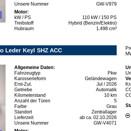
Unsere Nummer
GW-V979
Motor:
kW / PS
110 kW / 150 PS
Treibstoff
Hybrid (Benzin/Elektro)
Hubraum
1.498 cm³
Pr
o Leder Keyl SHZ ACC
MW
Allgemeine Daten:
Um
Fahrzeugtyp
Pkw
Um
Karosserieform
Geländewagen
Ve
Erst-Zul.
Jul / 2026
Kr
Getriebe
Automatik
C
Kilometerstand
10 km
C
Anzahl der Türen
5
St
Farbe
Grau
Standort
Zentrallager
Lieferzeit
ab ca. 02.10.2026
Unsere Nummer
GW-V4071
Motor: