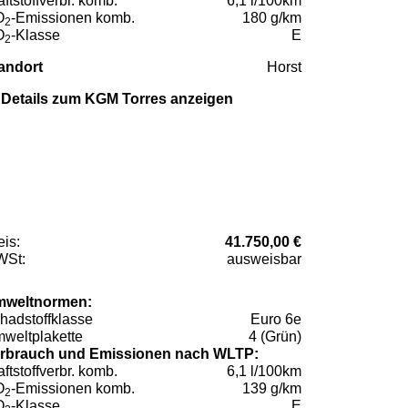
aftstoffverbr. komb.
6,1 l/100km
O
-Emissionen komb.
180 g/km
2
O
-Klasse
E
2
andort
Horst
Details zum KGM Torres anzeigen
eis:
41.750,00 €
St:
ausweisbar
weltnormen:
hadstoffklasse
Euro 6e
weltplakette
4 (Grün)
rbrauch und Emissionen nach WLTP:
aftstoffverbr. komb.
6,1 l/100km
O
-Emissionen komb.
139 g/km
2
O
-Klasse
E