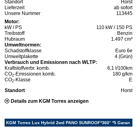
Standort
Horst
Lieferzeit
ab sofort
Unsere Nummer
113445
Motor:
kW / PS
110 kW / 150 PS
Treibstoff
Benzin
Hubraum
1.497 cm³
Umweltnormen:
Schadstoffklasse
Euro 6e
Umweltplakette
4 (Grün)
Verbrauch und Emissionen nach WLTP:
Kraftstoffverbr. komb.
6,1 l/100km
CO
-Emissionen komb.
180 g/km
2
CO
-Klasse
E
2
Standort
Horst
Details zum KGM Torres anzeigen
KGM Torres Lux Hybrid 2wd PANO SUNROOF*360° *5 Garan