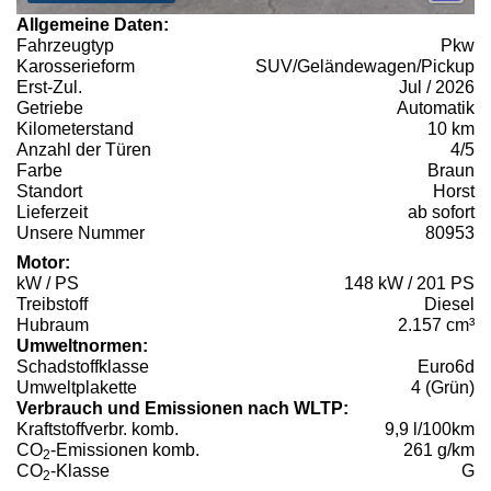
Allgemeine Daten:
Fahrzeugtyp
Pkw
Karosserieform
SUV/Geländewagen/Pickup
Erst-Zul.
Jul / 2026
Getriebe
Automatik
Kilometerstand
10 km
Anzahl der Türen
4/5
Farbe
Braun
Standort
Horst
Lieferzeit
ab sofort
Unsere Nummer
80953
Motor:
kW / PS
148 kW / 201 PS
Treibstoff
Diesel
Hubraum
2.157 cm³
Umweltnormen:
Schadstoffklasse
Euro6d
Umweltplakette
4 (Grün)
Verbrauch und Emissionen nach WLTP:
Kraftstoffverbr. komb.
9,9 l/100km
CO
-Emissionen komb.
261 g/km
2
CO
-Klasse
G
2