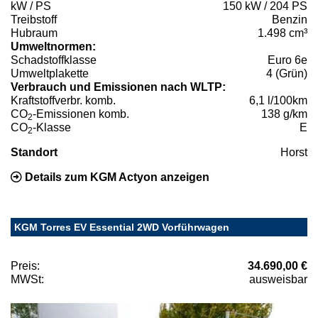
kW / PS
150 kW / 204 PS
Treibstoff
Benzin
Hubraum
1.498 cm³
Umweltnormen:
Schadstoffklasse
Euro 6e
Umweltplakette
4 (Grün)
Verbrauch und Emissionen nach WLTP:
Kraftstoffverbr. komb.
6,1 l/100km
CO
-Emissionen komb.
138 g/km
2
CO
-Klasse
E
2
Standort
Horst
Details zum KGM Actyon anzeigen
KGM Torres EV Essential 2WD Vorführwagen
Preis:
34.690,00 €
MWSt:
ausweisbar