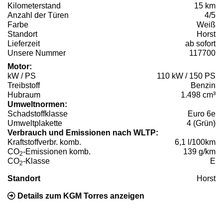
Kilometerstand
15 km
Anzahl der Türen
4/5
Farbe
Weiß
Standort
Horst
Lieferzeit
ab sofort
Unsere Nummer
117700
Motor:
kW / PS
110 kW / 150 PS
Treibstoff
Benzin
Hubraum
1.498 cm³
Umweltnormen:
Schadstoffklasse
Euro 6e
Umweltplakette
4 (Grün)
Verbrauch und Emissionen nach WLTP:
Kraftstoffverbr. komb.
6,1 l/100km
CO
-Emissionen komb.
139 g/km
2
CO
-Klasse
E
2
Standort
Horst
Details zum KGM Torres anzeigen