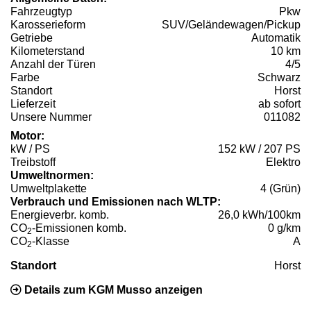
Fahrzeugtyp
Pkw
Karosserieform
SUV/Geländewagen/Pickup
Getriebe
Automatik
Kilometerstand
10 km
Anzahl der Türen
4/5
Farbe
Schwarz
Standort
Horst
Lieferzeit
ab sofort
Unsere Nummer
011082
Motor:
kW / PS
152 kW / 207 PS
Treibstoff
Elektro
Umweltnormen:
Umweltplakette
4 (Grün)
Verbrauch und Emissionen nach WLTP:
Energieverbr. komb.
26,0 kWh/100km
CO
-Emissionen komb.
0 g/km
2
CO
-Klasse
A
2
Standort
Horst
Details zum KGM Musso anzeigen