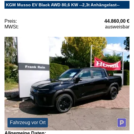
KGM Musso EV Black AWD 80,6 KW --2,3t Anhängelast--
Preis:
44.860,00 €
MWSt:
ausweisbar
Fahrzeug vor Ort
Allgemeine Daten: