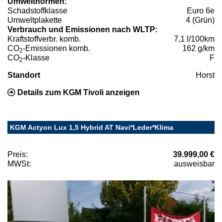
Umweltnormen:
Schadstoffklasse
Euro 6e
Umweltplakette
4 (Grün)
Verbrauch und Emissionen nach WLTP:
Kraftstoffverbr. komb.
7,1 l/100km
CO
-Emissionen komb.
162 g/km
2
CO
-Klasse
F
2
Standort
Horst
Details zum KGM Tivoli anzeigen
KGM Actyon Lux 1,5 Hybrid AT Navi*Leder*Klima
Preis:
39.999,00 €
MWSt:
ausweisbar