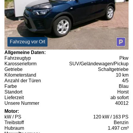
Fahrzeug vor Ort
Allgemeine Daten:
Fahrzeugtyp
Pkw
Karosserieform
SUV/Geländewagen/Pickup
Getriebe
Schaltgetriebe
Kilometerstand
10 km
Anzahl der Türen
4/5
Farbe
Blau
Standort
Horst
Lieferzeit
ab sofort
Unsere Nummer
40012
Motor:
kW / PS
120 kW / 163 PS
Treibstoff
Benzin
Hubraum
1.497 cm³