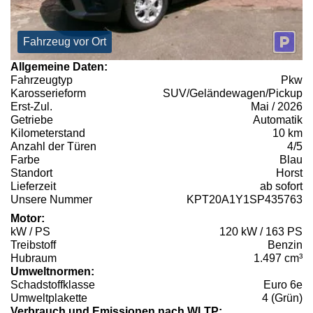
Fahrzeug vor Ort
Allgemeine Daten:
Fahrzeugtyp
Pkw
Karosserieform
SUV/Geländewagen/Pickup
Erst-Zul.
Mai / 2026
Getriebe
Automatik
Kilometerstand
10 km
Anzahl der Türen
4/5
Farbe
Blau
Standort
Horst
Lieferzeit
ab sofort
Unsere Nummer
KPT20A1Y1SP435763
Motor:
kW / PS
120 kW / 163 PS
Treibstoff
Benzin
Hubraum
1.497 cm³
Umweltnormen:
Schadstoffklasse
Euro 6e
Umweltplakette
4 (Grün)
Verbrauch und Emissionen nach WLTP: