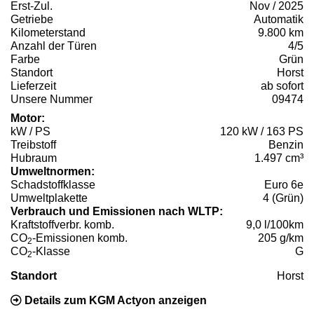
Erst-Zul.
Nov / 2025
Getriebe
Automatik
Kilometerstand
9.800 km
Anzahl der Türen
4/5
Farbe
Grün
Standort
Horst
Lieferzeit
ab sofort
Unsere Nummer
09474
Motor:
kW / PS
120 kW / 163 PS
Treibstoff
Benzin
Hubraum
1.497 cm³
Umweltnormen:
Schadstoffklasse
Euro 6e
Umweltplakette
4 (Grün)
Verbrauch und Emissionen nach WLTP:
Kraftstoffverbr. komb.
9,0 l/100km
CO
-Emissionen komb.
205 g/km
2
CO
-Klasse
G
2
Standort
Horst
Details zum KGM Actyon anzeigen