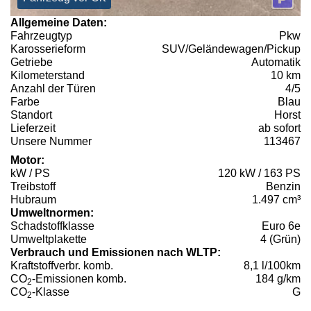
Allgemeine Daten:
Fahrzeugtyp
Pkw
Karosserieform
SUV/Geländewagen/Pickup
Getriebe
Automatik
Kilometerstand
10 km
Anzahl der Türen
4/5
Farbe
Blau
Standort
Horst
Lieferzeit
ab sofort
Unsere Nummer
113467
Motor:
kW / PS
120 kW / 163 PS
Treibstoff
Benzin
Hubraum
1.497 cm³
Umweltnormen:
Schadstoffklasse
Euro 6e
Umweltplakette
4 (Grün)
Verbrauch und Emissionen nach WLTP:
Kraftstoffverbr. komb.
8,1 l/100km
CO
-Emissionen komb.
184 g/km
2
CO
-Klasse
G
2