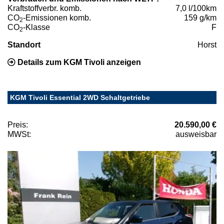
Kraftstoffverbr. komb.
7,0 l/100km
CO
-Emissionen komb.
159 g/km
2
CO
-Klasse
F
2
Standort
Horst
Details zum KGM Tivoli anzeigen
KGM Tivoli Essential 2WD Schaltgetriebe
Preis:
20.590,00 €
MWSt:
ausweisbar