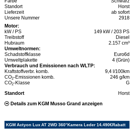
Farbe
Schwarz
Standort
Horst
Lieferzeit
ab sofort
Unsere Nummer
2918
Motor:
kW / PS
149 kW / 203 PS
Treibstoff
Diesel
Hubraum
2.157 cm³
Umweltnormen:
Schadstoffklasse
Euro6d
Umweltplakette
4 (Grün)
Verbrauch und Emissionen nach WLTP:
Kraftstoffverbr. komb.
9,4 l/100km
CO
-Emissionen komb.
246 g/km
2
CO
-Klasse
G
2
Standort
Horst
Details zum KGM Musso Grand anzeigen
KGM Actyon Lux AT 2WD 360°Kamera Leder 14.490€Rabatt