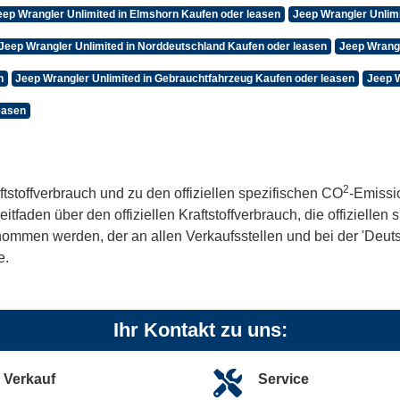
eep Wrangler Unlimited in Elmshorn Kaufen oder leasen
Jeep Wrangler Unlim
Jeep Wrangler Unlimited in Norddeutschland Kaufen oder leasen
Jeep Wrangl
n
Jeep Wrangler Unlimited in Gebrauchtfahrzeug Kaufen oder leasen
Jeep W
easen
2
ftstoffverbrauch und zu den offiziellen spezifischen CO
-Emissi
aden über den offiziellen Kraftstoffverbrauch, die offiziellen
tnommen werden, der an allen Verkaufsstellen und bei der 'De
e.
Ihr Kontakt zu uns:
Verkauf
Service