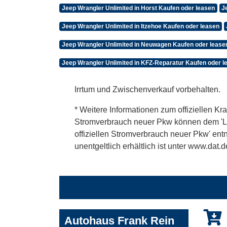
Jeep Wrangler Unlimited in Horst Kaufen oder leasen
J
Jeep Wrangler Unlimited in Itzehoe Kaufen oder leasen
Jeep Wrangler Unlimited in Neuwagen Kaufen oder lease
Jeep Wrangler Unlimited in KFZ-Reparatur Kaufen oder l
Irrtum und Zwischenverkauf vorbehalten.
* Weitere Informationen zum offiziellen Kra
Stromverbrauch neuer Pkw können dem 'Leitf
offiziellen Stromverbrauch neuer Pkw' en
unentgeltlich erhältlich ist unter www.dat.d
Autohaus Frank Rein