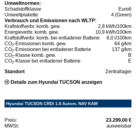
Umweltnormen:
Schadstoffklasse
Euro6
Umweltplakette
4 (Green)
Verbrauch und Emissionen nach WLTP:
Kraftstoffverbr. komb. gew.
2,8 kWh/100km
Energieverbr. komb. gew.
10,9 kWh/100km
Kraftstoffverbr. komb. bei entladener Batterie
6,0 l/100km
CO
-Emissionen komb. gew.
64 g/km
2
CO
-Emissionen bei entladener Batterie
137 g/km
2
CO
-Klasse komb. gew.
B
2
CO
-Klasse bei entladener Batterie
E
2
Standort
Zentrallager
Details zum Hyundai TUCSON anzeigen
Hyundai TUCSON CRDi 1.6 Autom. NAV KAM
Preis:
23.299,00 €
MWSt:
ausweisbar