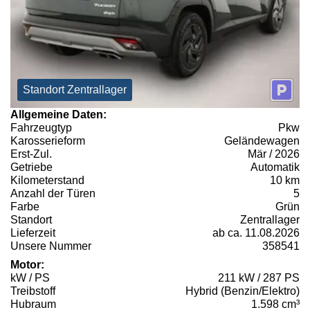
Standort Zentrallager
Allgemeine Daten:
Fahrzeugtyp
Pkw
Karosserieform
Geländewagen
Erst-Zul.
Mär / 2026
Getriebe
Automatik
Kilometerstand
10 km
Anzahl der Türen
5
Farbe
Grün
Standort
Zentrallager
Lieferzeit
ab ca. 11.08.2026
Unsere Nummer
358541
Motor:
kW / PS
211 kW / 287 PS
Treibstoff
Hybrid (Benzin/Elektro)
Hubraum
1.598 cm³