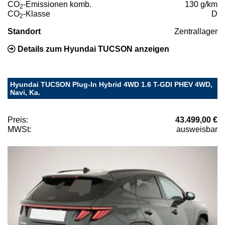
CO
-Emissionen komb.
130 g/km
2
CO
-Klasse
D
2
Standort
Zentrallager
Details zum Hyundai TUCSON anzeigen
Hyundai TUCSON Plug-In Hybrid 4WD 1.6 T-GDI PHEV 4WD,
Navi, Ka.
Preis:
43.499,00 €
MWSt:
ausweisbar