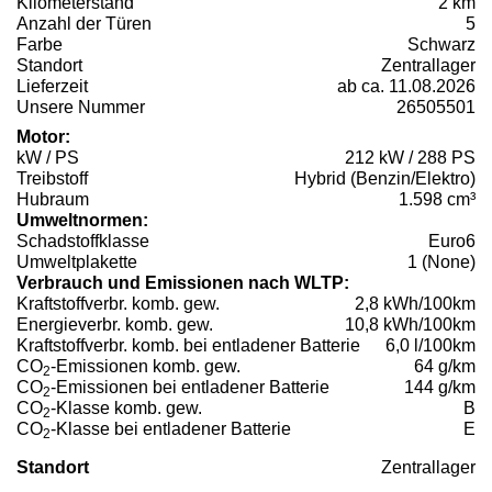
Kilometerstand
2 km
Anzahl der Türen
5
Farbe
Schwarz
Standort
Zentrallager
Lieferzeit
ab ca. 11.08.2026
Unsere Nummer
26505501
Motor:
kW / PS
212 kW / 288 PS
Treibstoff
Hybrid (Benzin/Elektro)
Hubraum
1.598 cm³
Umweltnormen:
Schadstoffklasse
Euro6
Umweltplakette
1 (None)
Verbrauch und Emissionen nach WLTP:
Kraftstoffverbr. komb. gew.
2,8 kWh/100km
Energieverbr. komb. gew.
10,8 kWh/100km
Kraftstoffverbr. komb. bei entladener Batterie
6,0 l/100km
CO
-Emissionen komb. gew.
64 g/km
2
CO
-Emissionen bei entladener Batterie
144 g/km
2
CO
-Klasse komb. gew.
B
2
CO
-Klasse bei entladener Batterie
E
2
Standort
Zentrallager