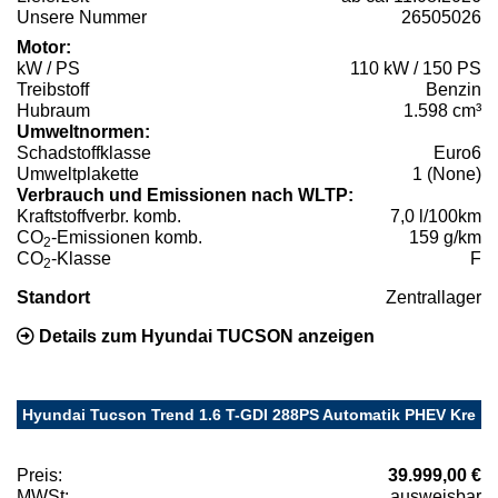
Unsere Nummer
26505026
Motor:
kW / PS
110 kW / 150 PS
Treibstoff
Benzin
Hubraum
1.598 cm³
Umweltnormen:
Schadstoffklasse
Euro6
Umweltplakette
1 (None)
Verbrauch und Emissionen nach WLTP:
Kraftstoffverbr. komb.
7,0 l/100km
CO
-Emissionen komb.
159 g/km
2
CO
-Klasse
F
2
Standort
Zentrallager
Details zum Hyundai TUCSON anzeigen
Hyundai Tucson Trend 1.6 T-GDI 288PS Automatik PHEV Kre
Preis:
39.999,00 €
MWSt:
ausweisbar