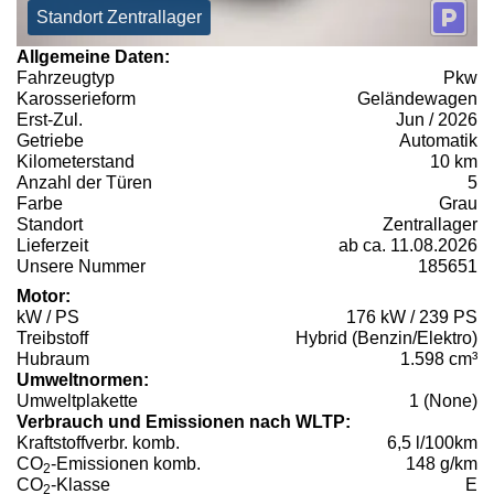
Standort Zentrallager
Allgemeine Daten:
Fahrzeugtyp
Pkw
Karosserieform
Geländewagen
Erst-Zul.
Jun / 2026
Getriebe
Automatik
Kilometerstand
10 km
Anzahl der Türen
5
Farbe
Grau
Standort
Zentrallager
Lieferzeit
ab ca. 11.08.2026
Unsere Nummer
185651
Motor:
kW / PS
176 kW / 239 PS
Treibstoff
Hybrid (Benzin/Elektro)
Hubraum
1.598 cm³
Umweltnormen:
Umweltplakette
1 (None)
Verbrauch und Emissionen nach WLTP:
Kraftstoffverbr. komb.
6,5 l/100km
CO
-Emissionen komb.
148 g/km
2
CO
-Klasse
E
2