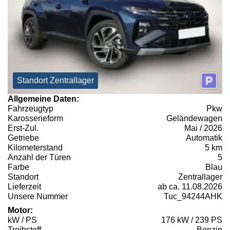
Standort Zentrallager
Allgemeine Daten:
Fahrzeugtyp
Pkw
Karosserieform
Geländewagen
Erst-Zul.
Mai / 2026
Getriebe
Automatik
Kilometerstand
5 km
Anzahl der Türen
5
Farbe
Blau
Standort
Zentrallager
Lieferzeit
ab ca. 11.08.2026
Unsere Nummer
Tuc_94244AHK
Motor:
kW / PS
176 kW / 239 PS
Treibstoff
Benzin