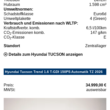
Hubraum
1.598 cm³
Umweltnormen:
Schadstoffklasse
Euro6d
Umweltplakette
4 (Green)
Verbrauch und Emissionen nach WLTP:
Kraftstoffverbr. komb.
6,5 l/100km
CO
-Emissionen komb.
147 g/km
2
CO
-Klasse
E
2
Standort
Zentrallager
Details zum Hyundai TUCSON anzeigen
Hyundai Tucson Trend 1.6 T-GDI 150PS Automatik TZ 2026
Preis:
34.999,00 €
MWSt:
ausweisbar