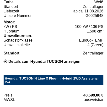
Farbe
Weiß
Standort
Zentrallager
Lieferzeit
ab ca. 11.08.2026
Unsere Nummer
G0025648
Motor:
kW / PS
100 kW / 136 PS
Hubraum
1.598 cm³
Umweltnormen:
Schadstoffklasse
Euro6d-TEMP
Umweltplakette
4 (Green)
Standort
Zentrallager
Details zum Hyundai TUCSON anzeigen
Hyundai TUCSON N Line X Plug-In Hybrid 2WD Assistenz-
Pak
Preis:
48.699,00 €
MWSt:
ausweisbar