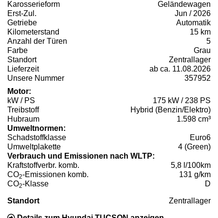
Karosserieform
Geländewagen
Erst-Zul.
Jun / 2026
Getriebe
Automatik
Kilometerstand
15 km
Anzahl der Türen
5
Farbe
Grau
Standort
Zentrallager
Lieferzeit
ab ca. 11.08.2026
Unsere Nummer
357952
Motor:
kW / PS
175 kW / 238 PS
Treibstoff
Hybrid (Benzin/Elektro)
Hubraum
1.598 cm³
Umweltnormen:
Schadstoffklasse
Euro6
Umweltplakette
4 (Green)
Verbrauch und Emissionen nach WLTP:
Kraftstoffverbr. komb.
5,8 l/100km
CO
-Emissionen komb.
131 g/km
2
CO
-Klasse
D
2
Standort
Zentrallager
Details zum Hyundai TUCSON anzeigen