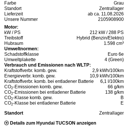
Farbe
Grau
Standort
Zentrallager
Lieferzeit
ab ca. 11.08.2026
Unsere Nummer
2105908900
Motor:
kW / PS
212 kW / 288 PS
Treibstoff
Hybrid (Benzin/Elektro)
Hubraum
1.598 cm³
Umweltnormen:
Schadstoffklasse
Euro 6e
Umweltplakette
4 (Green)
Verbrauch und Emissionen nach WLTP:
Kraftstoffverbr. komb. gew.
2,9 kWh/100km
Energieverbr. komb. gew.
10,9 kWh/100km
Kraftstoffverbr. komb. bei entladener Batterie
6,1 l/100km
CO
-Emissionen komb. gew.
66 g/km
2
CO
-Emissionen bei entladener Batterie
138 g/km
2
CO
-Klasse komb. gew.
B
2
CO
-Klasse bei entladener Batterie
E
2
Standort
Zentrallager
Details zum Hyundai TUCSON anzeigen