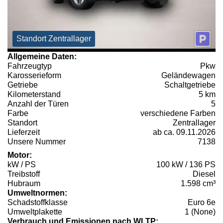
Standort Zentrallager
Allgemeine Daten:
Fahrzeugtyp
Pkw
Karosserieform
Geländewagen
Getriebe
Schaltgetriebe
Kilometerstand
5 km
Anzahl der Türen
5
Farbe
verschiedene Farben
Standort
Zentrallager
Lieferzeit
ab ca. 09.11.2026
Unsere Nummer
7138
Motor:
kW / PS
100 kW / 136 PS
Treibstoff
Diesel
Hubraum
1.598 cm³
Umweltnormen:
Schadstoffklasse
Euro 6e
Umweltplakette
1 (None)
Verbrauch und Emissionen nach WLTP: