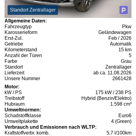
Standort Zentrallager
Allgemeine Daten:
Fahrzeugtyp
Pkw
Karosserieform
Geländewagen
Erst-Zul.
Feb / 2026
Getriebe
Automatik
Kilometerstand
15 km
Anzahl der Türen
5
Farbe
Grau
Standort
Zentrallager
Lieferzeit
ab ca. 11.08.2026
Unsere Nummer
2661428
Motor:
kW / PS
175 kW / 238 PS
Treibstoff
Hybrid (Benzin/Elektro)
Hubraum
1.598 cm³
Umweltnormen:
Schadstoffklasse
Euro6
Umweltplakette
4 (Green)
Verbrauch und Emissionen nach WLTP:
Kraftstoffverbr. komb.
5,7 l/100km