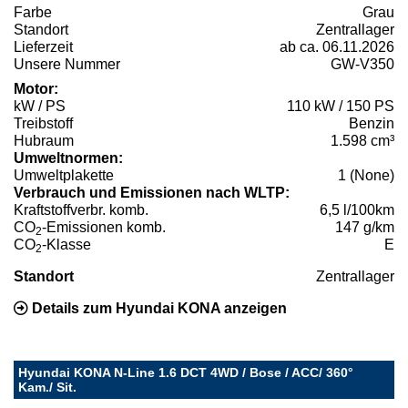
Farbe
Grau
Standort
Zentrallager
Lieferzeit
ab ca. 06.11.2026
Unsere Nummer
GW-V350
Motor:
kW / PS
110 kW / 150 PS
Treibstoff
Benzin
Hubraum
1.598 cm³
Umweltnormen:
Umweltplakette
1 (None)
Verbrauch und Emissionen nach WLTP:
Kraftstoffverbr. komb.
6,5 l/100km
CO
-Emissionen komb.
147 g/km
2
CO
-Klasse
E
2
Standort
Zentrallager
Details zum Hyundai KONA anzeigen
Hyundai KONA N-Line 1.6 DCT 4WD / Bose / ACC/ 360°
Kam./ Sit.