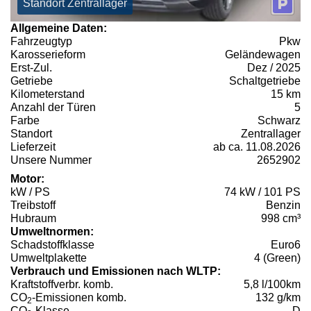
Standort Zentrallager
Allgemeine Daten:
Fahrzeugtyp
Pkw
Karosserieform
Geländewagen
Erst-Zul.
Dez / 2025
Getriebe
Schaltgetriebe
Kilometerstand
15 km
Anzahl der Türen
5
Farbe
Schwarz
Standort
Zentrallager
Lieferzeit
ab ca. 11.08.2026
Unsere Nummer
2652902
Motor:
kW / PS
74 kW / 101 PS
Treibstoff
Benzin
Hubraum
998 cm³
Umweltnormen:
Schadstoffklasse
Euro6
Umweltplakette
4 (Green)
Verbrauch und Emissionen nach WLTP:
Kraftstoffverbr. komb.
5,8 l/100km
CO
-Emissionen komb.
132 g/km
2
CO
-Klasse
D