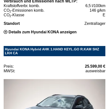
Verbrauch und Emissionen nach WLTP:
Kraftstoffverbr. komb.
6,5 l/100km
CO
-Emissionen komb.
146 g/km
2
CO
-Klasse
E
2
Standort
Zentrallager
Details zum Hyundai KONA anzeigen
Hyundai KONA Hybrid AHK 1.HAND KEYL.GO R.KAM SHZ
LKH CA
Preis:
25.599,00 €
MWSt:
ausweisbar