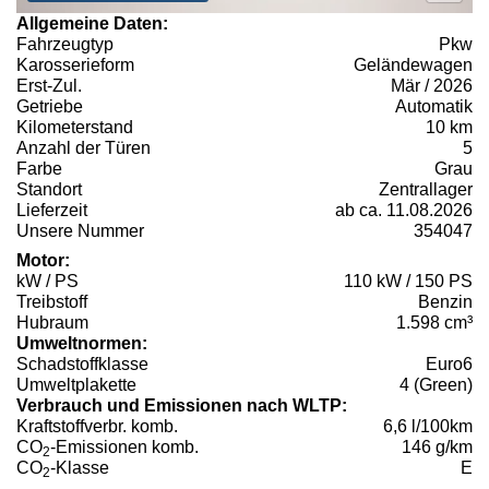
Allgemeine Daten:
Fahrzeugtyp
Pkw
Karosserieform
Geländewagen
Erst-Zul.
Mär / 2026
Getriebe
Automatik
Kilometerstand
10 km
Anzahl der Türen
5
Farbe
Grau
Standort
Zentrallager
Lieferzeit
ab ca. 11.08.2026
Unsere Nummer
354047
Motor:
kW / PS
110 kW / 150 PS
Treibstoff
Benzin
Hubraum
1.598 cm³
Umweltnormen:
Schadstoffklasse
Euro6
Umweltplakette
4 (Green)
Verbrauch und Emissionen nach WLTP:
Kraftstoffverbr. komb.
6,6 l/100km
CO
-Emissionen komb.
146 g/km
2
CO
-Klasse
E
2