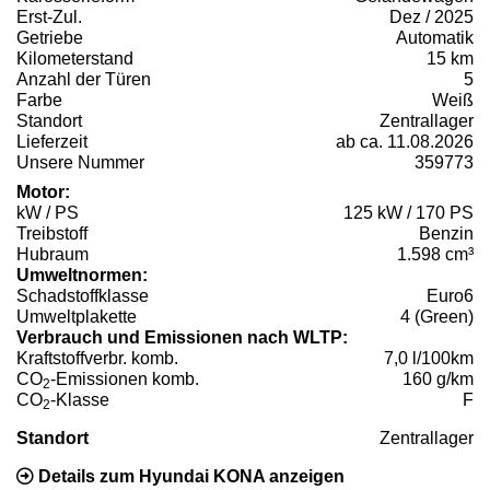
Erst-Zul.
Dez / 2025
Getriebe
Automatik
Kilometerstand
15 km
Anzahl der Türen
5
Farbe
Weiß
Standort
Zentrallager
Lieferzeit
ab ca. 11.08.2026
Unsere Nummer
359773
Motor:
kW / PS
125 kW / 170 PS
Treibstoff
Benzin
Hubraum
1.598 cm³
Umweltnormen:
Schadstoffklasse
Euro6
Umweltplakette
4 (Green)
Verbrauch und Emissionen nach WLTP:
Kraftstoffverbr. komb.
7,0 l/100km
CO
-Emissionen komb.
160 g/km
2
CO
-Klasse
F
2
Standort
Zentrallager
Details zum Hyundai KONA anzeigen