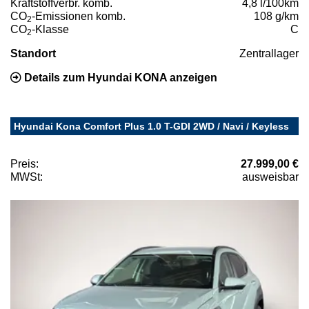
Kraftstoffverbr. komb.
4,8 l/100km
CO
-Emissionen komb.
108 g/km
2
CO
-Klasse
C
2
Standort
Zentrallager
Details zum Hyundai KONA anzeigen
Hyundai Kona Comfort Plus 1.0 T-GDI 2WD / Navi / Keyless
Preis:
27.999,00 €
MWSt:
ausweisbar