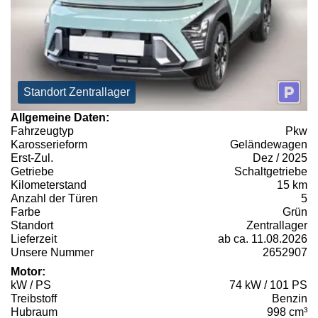
Standort Zentrallager
Allgemeine Daten:
Fahrzeugtyp
Pkw
Karosserieform
Geländewagen
Erst-Zul.
Dez / 2025
Getriebe
Schaltgetriebe
Kilometerstand
15 km
Anzahl der Türen
5
Farbe
Grün
Standort
Zentrallager
Lieferzeit
ab ca. 11.08.2026
Unsere Nummer
2652907
Motor:
kW / PS
74 kW / 101 PS
Treibstoff
Benzin
Hubraum
998 cm³