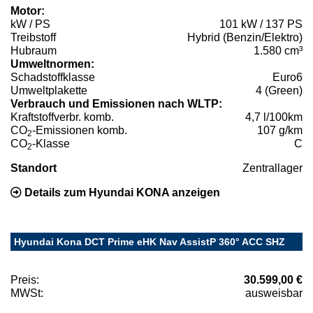
Motor:
kW / PS
101 kW / 137 PS
Treibstoff
Hybrid (Benzin/Elektro)
Hubraum
1.580 cm³
Umweltnormen:
Schadstoffklasse
Euro6
Umweltplakette
4 (Green)
Verbrauch und Emissionen nach WLTP:
Kraftstoffverbr. komb.
4,7 l/100km
CO
-Emissionen komb.
107 g/km
2
CO
-Klasse
C
2
Standort
Zentrallager
Details zum Hyundai KONA anzeigen
Hyundai Kona DCT Prime eHK Nav AssistP 360° ACC SHZ
Preis:
30.599,00 €
MWSt:
ausweisbar