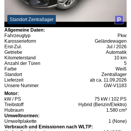
Standort Zentrallager
Allgemeine Daten:
Fahrzeugtyp
Pkw
Karosserieform
Geländewagen
Erst-Zul.
Jul / 2026
Getriebe
Automatik
Kilometerstand
10 km
Anzahl der Türen
5
Farbe
Weiß
Standort
Zentrallager
Lieferzeit
ab ca. 11.09.2026
Unsere Nummer
GW-V1183
Motor:
kW / PS
75 kW / 102 PS
Treibstoff
Hybrid (Benzin/Elektro)
Hubraum
1.580 cm³
Umweltnormen:
Umweltplakette
1 (None)
Verbrauch und Emissionen nach WLTP: