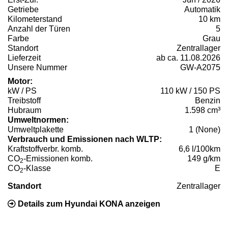
Getriebe
Automatik
Kilometerstand
10 km
Anzahl der Türen
5
Farbe
Grau
Standort
Zentrallager
Lieferzeit
ab ca. 11.08.2026
Unsere Nummer
GW-A2075
Motor:
kW / PS
110 kW / 150 PS
Treibstoff
Benzin
Hubraum
1.598 cm³
Umweltnormen:
Umweltplakette
1 (None)
Verbrauch und Emissionen nach WLTP:
Kraftstoffverbr. komb.
6,6 l/100km
CO
-Emissionen komb.
149 g/km
2
CO
-Klasse
E
2
Standort
Zentrallager
Details zum Hyundai KONA anzeigen