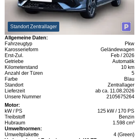
Standort Zentrallager
Allgemeine Daten:
Fahrzeugtyp
Pkw
Karosserieform
Geländewagen
Erst-Zul.
Feb / 2026
Getriebe
Automatik
Kilometerstand
10 km
Anzahl der Türen
5
Farbe
Blau
Standort
Zentrallager
Lieferzeit
ab ca. 11.08.2026
Unsere Nummer
2105675264
Motor:
kW / PS
125 kW / 170 PS
Treibstoff
Benzin
Hubraum
1.598 cm³
Umweltnormen:
Umweltplakette
4 (Green)