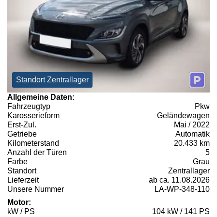
Standort Zentrallager
Allgemeine Daten:
Fahrzeugtyp
Pkw
Karosserieform
Geländewagen
Erst-Zul.
Mai / 2022
Getriebe
Automatik
Kilometerstand
20.433 km
Anzahl der Türen
5
Farbe
Grau
Standort
Zentrallager
Lieferzeit
ab ca. 11.08.2026
Unsere Nummer
LA-WP-348-110
Motor:
kW / PS
104 kW / 141 PS