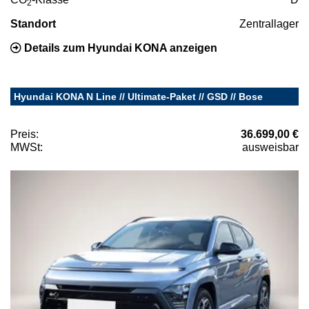
2
Standort
Zentrallager
Details zum Hyundai KONA anzeigen
Hyundai KONA N Line // Ultimate-Paket // GSD // Bose
Preis:
36.699,00 €
MWSt:
ausweisbar