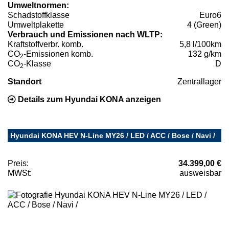
Umweltnormen:
Schadstoffklasse
Euro6
Umweltplakette
4 (Green)
Verbrauch und Emissionen nach WLTP:
Kraftstoffverbr. komb.
5,8 l/100km
CO
-Emissionen komb.
132 g/km
2
CO
-Klasse
D
2
Standort
Zentrallager
Details zum Hyundai KONA anzeigen
Hyundai KONA HEV N-Line MY26 / LED / ACC / Bose / Navi /
Preis:
34.399,00 €
MWSt:
ausweisbar