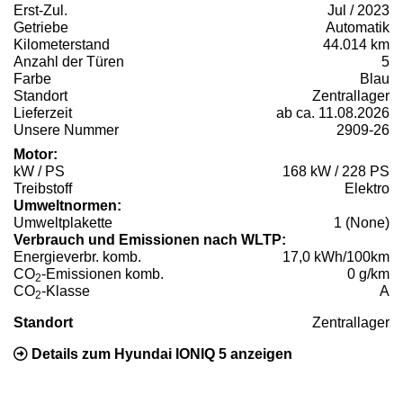
Erst-Zul.
Jul / 2023
Getriebe
Automatik
Kilometerstand
44.014 km
Anzahl der Türen
5
Farbe
Blau
Standort
Zentrallager
Lieferzeit
ab ca. 11.08.2026
Unsere Nummer
2909-26
Motor:
kW / PS
168 kW / 228 PS
Treibstoff
Elektro
Umweltnormen:
Umweltplakette
1 (None)
Verbrauch und Emissionen nach WLTP:
Energieverbr. komb.
17,0 kWh/100km
CO
-Emissionen komb.
0 g/km
2
CO
-Klasse
A
2
Standort
Zentrallager
Details zum Hyundai IONIQ 5 anzeigen