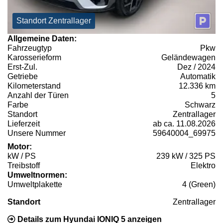
Standort Zentrallager
Allgemeine Daten:
Fahrzeugtyp
Pkw
Karosserieform
Geländewagen
Erst-Zul.
Dez / 2024
Getriebe
Automatik
Kilometerstand
12.336 km
Anzahl der Türen
5
Farbe
Schwarz
Standort
Zentrallager
Lieferzeit
ab ca. 11.08.2026
Unsere Nummer
59640004_69975
Motor:
kW / PS
239 kW / 325 PS
Treibstoff
Elektro
Umweltnormen:
Umweltplakette
4 (Green)
Standort
Zentrallager
Details zum Hyundai IONIQ 5 anzeigen