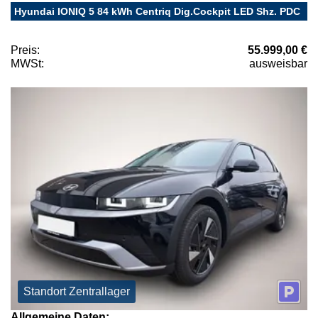
Hyundai IONIQ 5 84 kWh Centriq Dig.Cockpit LED Shz. PDC
Preis:
55.999,00 €
MWSt:
ausweisbar
Standort Zentrallager
Allgemeine Daten: