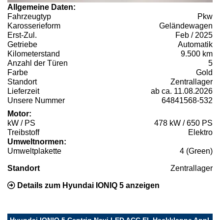
Allgemeine Daten:
Fahrzeugtyp
Pkw
Karosserieform
Geländewagen
Erst-Zul.
Feb / 2025
Getriebe
Automatik
Kilometerstand
9.500 km
Anzahl der Türen
5
Farbe
Gold
Standort
Zentrallager
Lieferzeit
ab ca. 11.08.2026
Unsere Nummer
64841568-532
Motor:
kW / PS
478 kW / 650 PS
Treibstoff
Elektro
Umweltnormen:
Umweltplakette
4 (Green)
Standort
Zentrallager
Details zum Hyundai IONIQ 5 anzeigen
Hyundai IONIQ 5 Centriq Navi LED ACC El. Heckklappe Appl