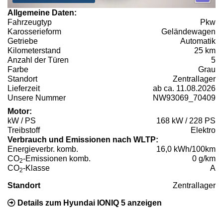
Allgemeine Daten:
Fahrzeugtyp
Pkw
Karosserieform
Geländewagen
Getriebe
Automatik
Kilometerstand
25 km
Anzahl der Türen
5
Farbe
Grau
Standort
Zentrallager
Lieferzeit
ab ca. 11.08.2026
Unsere Nummer
NW93069_70409
Motor:
kW / PS
168 kW / 228 PS
Treibstoff
Elektro
Verbrauch und Emissionen nach WLTP:
Energieverbr. komb.
16,0 kWh/100km
CO
-Emissionen komb.
0 g/km
2
CO
-Klasse
A
2
Standort
Zentrallager
Details zum Hyundai IONIQ 5 anzeigen