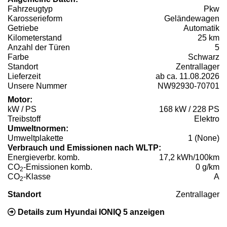
Fahrzeugtyp
Pkw
Karosserieform
Geländewagen
Getriebe
Automatik
Kilometerstand
25 km
Anzahl der Türen
5
Farbe
Schwarz
Standort
Zentrallager
Lieferzeit
ab ca. 11.08.2026
Unsere Nummer
NW92930-70701
Motor:
kW / PS
168 kW / 228 PS
Treibstoff
Elektro
Umweltnormen:
Umweltplakette
1 (None)
Verbrauch und Emissionen nach WLTP:
Energieverbr. komb.
17,2 kWh/100km
CO
-Emissionen komb.
0 g/km
2
CO
-Klasse
A
2
Standort
Zentrallager
Details zum Hyundai IONIQ 5 anzeigen