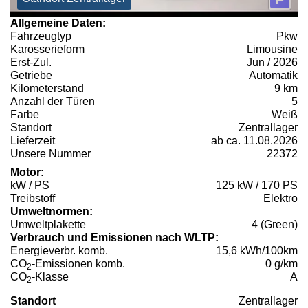
Allgemeine Daten:
Fahrzeugtyp
Pkw
Karosserieform
Limousine
Erst-Zul.
Jun / 2026
Getriebe
Automatik
Kilometerstand
9 km
Anzahl der Türen
5
Farbe
Weiß
Standort
Zentrallager
Lieferzeit
ab ca. 11.08.2026
Unsere Nummer
22372
Motor:
kW / PS
125 kW / 170 PS
Treibstoff
Elektro
Umweltnormen:
Umweltplakette
4 (Green)
Verbrauch und Emissionen nach WLTP:
Energieverbr. komb.
15,6 kWh/100km
CO
-Emissionen komb.
0 g/km
2
CO
-Klasse
A
2
Standort
Zentrallager