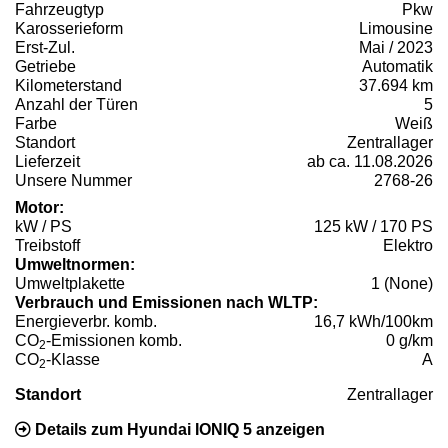
Fahrzeugtyp
Pkw
Karosserieform
Limousine
Erst-Zul.
Mai / 2023
Getriebe
Automatik
Kilometerstand
37.694 km
Anzahl der Türen
5
Farbe
Weiß
Standort
Zentrallager
Lieferzeit
ab ca. 11.08.2026
Unsere Nummer
2768-26
Motor:
kW / PS
125 kW / 170 PS
Treibstoff
Elektro
Umweltnormen:
Umweltplakette
1 (None)
Verbrauch und Emissionen nach WLTP:
Energieverbr. komb.
16,7 kWh/100km
CO
-Emissionen komb.
0 g/km
2
CO
-Klasse
A
2
Standort
Zentrallager
Details zum Hyundai IONIQ 5 anzeigen