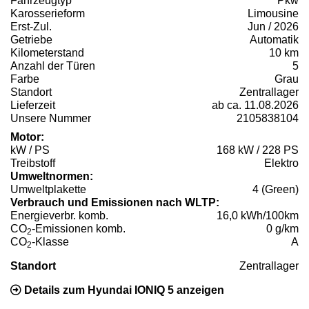
Fahrzeugtyp
Pkw
Karosserieform
Limousine
Erst-Zul.
Jun / 2026
Getriebe
Automatik
Kilometerstand
10 km
Anzahl der Türen
5
Farbe
Grau
Standort
Zentrallager
Lieferzeit
ab ca. 11.08.2026
Unsere Nummer
2105838104
Motor:
kW / PS
168 kW / 228 PS
Treibstoff
Elektro
Umweltnormen:
Umweltplakette
4 (Green)
Verbrauch und Emissionen nach WLTP:
Energieverbr. komb.
16,0 kWh/100km
CO
-Emissionen komb.
0 g/km
2
CO
-Klasse
A
2
Standort
Zentrallager
Details zum Hyundai IONIQ 5 anzeigen