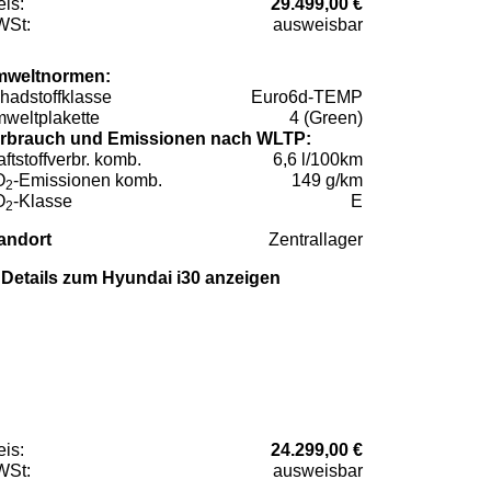
eis:
29.499,00 €
St:
ausweisbar
weltnormen:
hadstoffklasse
Euro6d-TEMP
weltplakette
4 (Green)
rbrauch und Emissionen nach WLTP:
aftstoffverbr. komb.
6,6 l/100km
O
-Emissionen komb.
149 g/km
2
O
-Klasse
E
2
andort
Zentrallager
Details zum Hyundai i30 anzeigen
eis:
24.299,00 €
St:
ausweisbar