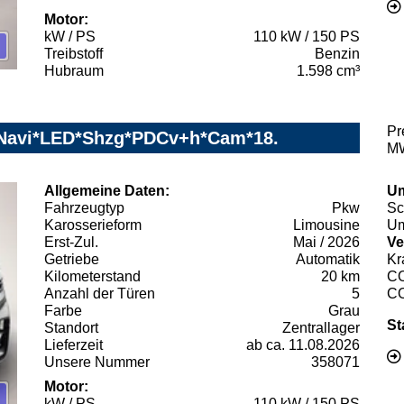
Motor:
kW / PS
110 kW / 150 PS
Treibstoff
Benzin
Hubraum
1.598 cm³
Pr
e*Navi*LED*Shzg*PDCv+h*Cam*18.
MW
Allgemeine Daten:
Um
Fahrzeugtyp
Pkw
Sc
Karosserieform
Limousine
Um
Erst-Zul.
Mai / 2026
Ve
Getriebe
Automatik
Kr
Kilometerstand
20 km
C
Anzahl der Türen
5
C
Farbe
Grau
St
Standort
Zentrallager
Lieferzeit
ab ca. 11.08.2026
Unsere Nummer
358071
Motor:
kW / PS
110 kW / 150 PS