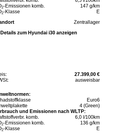
aftstoffverbr. komb.
6,5 l/100km
O
-Emissionen komb.
147 g/km
2
O
-Klasse
E
2
andort
Zentrallager
Details zum Hyundai i30 anzeigen
eis:
27.399,00 €
St:
ausweisbar
weltnormen:
hadstoffklasse
Euro6
weltplakette
4 (Green)
rbrauch und Emissionen nach WLTP:
aftstoffverbr. komb.
6,0 l/100km
O
-Emissionen komb.
136 g/km
2
O
-Klasse
E
2