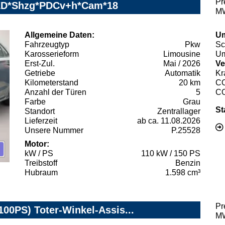
Pr
LED*Shzg*PDCv+h*Cam*18
MW
Allgemeine Daten:
Um
Fahrzeugtyp
Pkw
Sc
Karosserieform
Limousine
Um
Erst-Zul.
Mai / 2026
Ve
Getriebe
Automatik
Kr
Kilometerstand
20 km
C
Anzahl der Türen
5
C
Farbe
Grau
St
Standort
Zentrallager
Lieferzeit
ab ca. 11.08.2026
Unsere Nummer
P.25528
Motor:
kW / PS
110 kW / 150 PS
Treibstoff
Benzin
Hubraum
1.598 cm³
Pr
100PS) Toter-Winkel-Assis...
MW