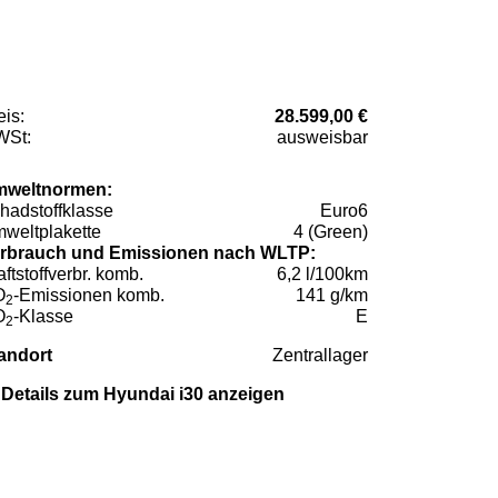
eis:
28.599,00 €
St:
ausweisbar
weltnormen:
hadstoffklasse
Euro6
weltplakette
4 (Green)
rbrauch und Emissionen nach WLTP:
aftstoffverbr. komb.
6,2 l/100km
O
-Emissionen komb.
141 g/km
2
O
-Klasse
E
2
andort
Zentrallager
Details zum Hyundai i30 anzeigen