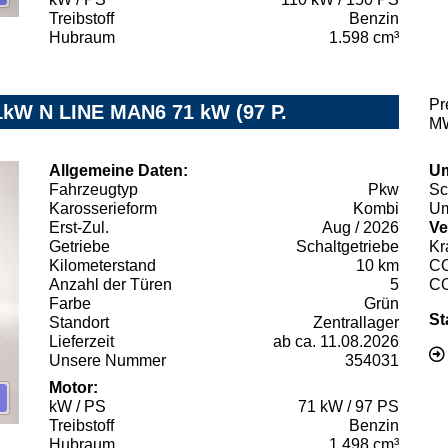
Treibstoff
Benzin
Hubraum
1.598 cm³
Pr
71kW N LINE MAN6 71 kW (97 P.
MW
Allgemeine Daten:
Um
Fahrzeugtyp
Pkw
Sc
Karosserieform
Kombi
Um
Erst-Zul.
Aug / 2026
Ve
Getriebe
Schaltgetriebe
Kr
Kilometerstand
10 km
C
Anzahl der Türen
5
C
Farbe
Grün
St
Standort
Zentrallager
Lieferzeit
ab ca. 11.08.2026
Unsere Nummer
354031
Motor:
kW / PS
71 kW / 97 PS
Treibstoff
Benzin
Hubraum
1.498 cm³