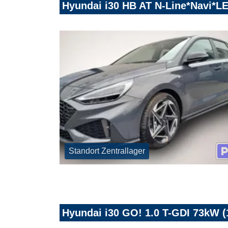
Hyundai i30 HB AT N-Line*Navi*
Standort Zentrallager
Hyundai i30 GO! 1.0 T-GDI 73kW (