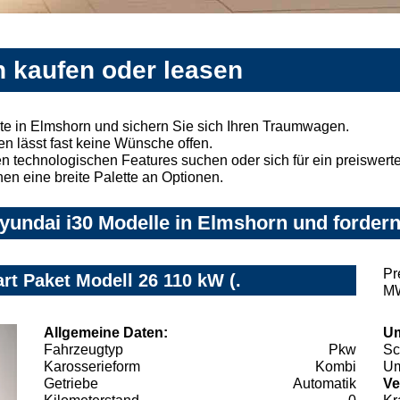
n kaufen oder leasen
e in Elmshorn und sichern Sie sich Ihren Traumwagen.
n lässt fast keine Wünsche offen.
 technologischen Features suchen oder sich für ein preiswertes
nen eine breite Palette an Optionen.
undai i30 Modelle in Elmshorn und fordern
Pr
rt Paket Modell 26 110 kW (.
MW
Allgemeine Daten:
Um
Fahrzeugtyp
Pkw
Sc
Karosserieform
Kombi
Um
Getriebe
Automatik
Ve