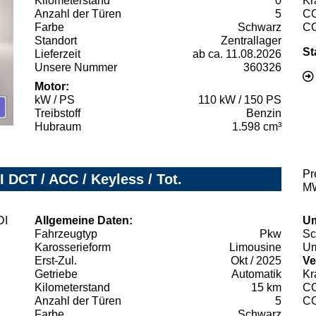
Kilometerstand
0
Kr
Anzahl der Türen
5
C
Farbe
Schwarz
C
Standort
Zentrallager
St
Lieferzeit
ab ca. 11.08.2026
Unsere Nummer
360326
Motor:
kW / PS
110 kW / 150 PS
Treibstoff
Benzin
Hubraum
1.598 cm³
Pr
 DCT / ACC / Keyless / Tot.
MW
Allgemeine Daten:
Um
Fahrzeugtyp
Pkw
Sc
Karosserieform
Limousine
Um
Erst-Zul.
Okt / 2025
Ve
Getriebe
Automatik
Kr
Kilometerstand
15 km
C
Anzahl der Türen
5
C
Farbe
Schwarz