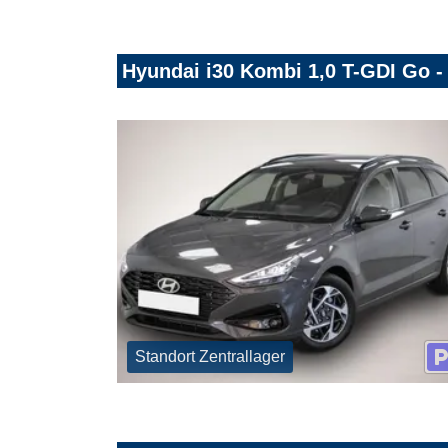
Hyundai i30 Kombi 1,0 T-GDI Go 
Standort Zentrallager