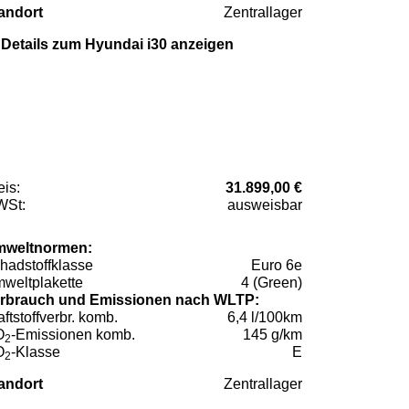
andort
Zentrallager
Details zum Hyundai i30 anzeigen
eis:
31.899,00 €
St:
ausweisbar
weltnormen:
hadstoffklasse
Euro 6e
weltplakette
4 (Green)
rbrauch und Emissionen nach WLTP:
aftstoffverbr. komb.
6,4 l/100km
O
-Emissionen komb.
145 g/km
2
O
-Klasse
E
2
andort
Zentrallager