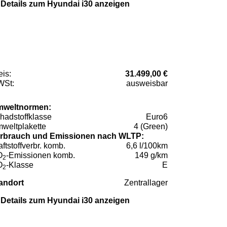
Details zum Hyundai i30 anzeigen
eis:
31.499,00 €
St:
ausweisbar
weltnormen:
hadstoffklasse
Euro6
weltplakette
4 (Green)
rbrauch und Emissionen nach WLTP:
aftstoffverbr. komb.
6,6 l/100km
O
-Emissionen komb.
149 g/km
2
O
-Klasse
E
2
andort
Zentrallager
Details zum Hyundai i30 anzeigen