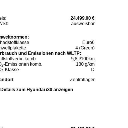
eis:
24.499,00 €
St:
ausweisbar
weltnormen:
hadstoffklasse
Euro6
weltplakette
4 (Green)
rbrauch und Emissionen nach WLTP:
aftstoffverbr. komb.
5,8 l/100km
O
-Emissionen komb.
130 g/km
2
O
-Klasse
D
2
andort
Zentrallager
Details zum Hyundai i30 anzeigen