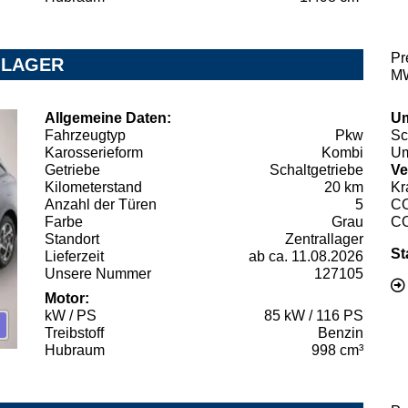
Pr
- LAGER
MW
Allgemeine Daten:
Um
Fahrzeugtyp
Pkw
Sc
Karosserieform
Kombi
Um
Getriebe
Schaltgetriebe
Ve
Kilometerstand
20 km
Kr
Anzahl der Türen
5
C
Farbe
Grau
C
Standort
Zentrallager
St
Lieferzeit
ab ca. 11.08.2026
Unsere Nummer
127105
Motor:
kW / PS
85 kW / 116 PS
Treibstoff
Benzin
Hubraum
998 cm³