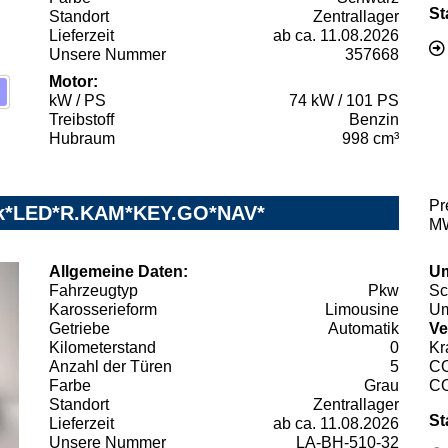
St
Standort
Zentrallager
Lieferzeit
ab ca. 11.08.2026
Unsere Nummer
357668
Motor:
kW / PS
74 kW / 101 PS
Treibstoff
Benzin
Hubraum
998 cm³
Pr
ack*LED*R.KAM*KEY.GO*NAV*
MW
Allgemeine Daten:
Um
Fahrzeugtyp
Pkw
Sc
Karosserieform
Limousine
Um
Getriebe
Automatik
Ve
Kilometerstand
0
Kr
Anzahl der Türen
5
C
Farbe
Grau
C
Standort
Zentrallager
St
Lieferzeit
ab ca. 11.08.2026
Unsere Nummer
LA-BH-510-32