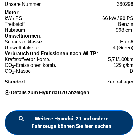
Unsere Nummer
360298
Motor:
kW / PS
66 kW / 90 PS
Treibstoff
Benzin
Hubraum
998 cm³
Umweltnormen:
Schadstoffklasse
Euro6
Umweltplakette
4 (Green)
Verbrauch und Emissionen nach WLTP:
Kraftstoffverbr. komb.
5,7 l/100km
CO
-Emissionen komb.
129 g/km
2
CO
-Klasse
D
2
Standort
Zentrallager
Details zum Hyundai i20 anzeigen
Weitere Hyundai i20 und andere
Fahrzeuge können Sie hier suchen