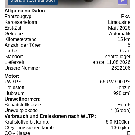
Allgemeine Daten:
Fahrzeugtyp
Pkw
Karosserieform
Limousine
Erst-Zul.
Mai / 2026
Getriebe
Automatik
Kilometerstand
15 km
Anzahl der Türen
5
Farbe
Grau
Standort
Zentrallager
Lieferzeit
ab ca. 11.08.2026
Unsere Nummer
2622106
Motor:
kW / PS
66 kW / 90 PS
Treibstoff
Benzin
Hubraum
998 cm³
Umweltnormen:
Schadstoffklasse
Euro6
Umweltplakette
4 (Green)
Verbrauch und Emissionen nach WLTP:
Kraftstoffverbr. komb.
6,0 l/100km
CO
-Emissionen komb.
136 g/km
2
CO
-Klasse
E
2