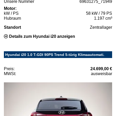
Unsere Nummer
69631275_71949
Motor:
kW / PS
58 kW / 79 PS
Hubraum
1.197 cm³
Standort
Zentrallager
Details zum Hyundai i20 anzeigen
Hyundai i20 1.0 T-GDI 90PS Trend 5-türig Klimaautomati.
Preis:
24.699,00 €
MWSt:
ausweisbar