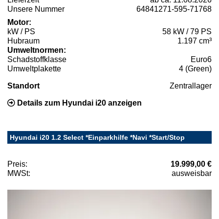
Unsere Nummer
64841271-595-71768
Motor:
kW / PS
58 kW / 79 PS
Hubraum
1.197 cm³
Umweltnormen:
Schadstoffklasse
Euro6
Umweltplakette
4 (Green)
Standort
Zentrallager
Details zum Hyundai i20 anzeigen
Hyundai i20 1.2 Select *Einparkhilfe *Navi *Start/Stop
Preis:
19.999,00 €
MWSt:
ausweisbar