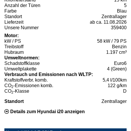
Anzahl der Türen
5
Farbe
Blau
Standort
Zentrallager
Lieferzeit
ab ca. 11.08.2026
Unsere Nummer
359400
Motor:
kW / PS
58 kW / 79 PS
Treibstoff
Benzin
Hubraum
1.197 cm³
Umweltnormen:
Schadstoffklasse
Euro6
Umweltplakette
4 (Green)
Verbrauch und Emissionen nach WLTP:
Kraftstoffverbr. komb.
5,4 l/100km
CO
-Emissionen komb.
122 g/km
2
CO
-Klasse
D
2
Standort
Zentrallager
Details zum Hyundai i20 anzeigen