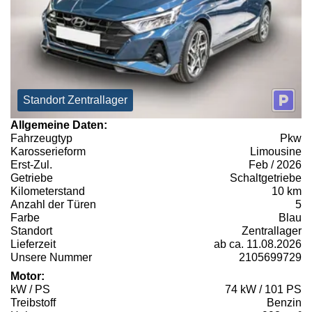
Standort Zentrallager
Allgemeine Daten:
Fahrzeugtyp
Pkw
Karosserieform
Limousine
Erst-Zul.
Feb / 2026
Getriebe
Schaltgetriebe
Kilometerstand
10 km
Anzahl der Türen
5
Farbe
Blau
Standort
Zentrallager
Lieferzeit
ab ca. 11.08.2026
Unsere Nummer
2105699729
Motor:
kW / PS
74 kW / 101 PS
Treibstoff
Benzin