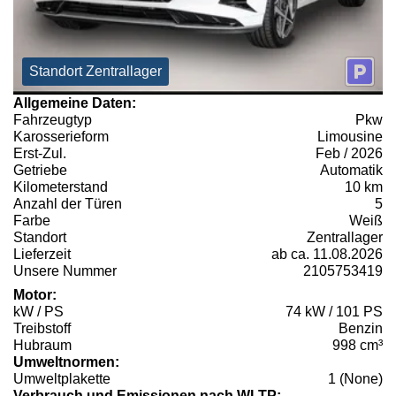
Standort Zentrallager
Allgemeine Daten:
Fahrzeugtyp
Pkw
Karosserieform
Limousine
Erst-Zul.
Feb / 2026
Getriebe
Automatik
Kilometerstand
10 km
Anzahl der Türen
5
Farbe
Weiß
Standort
Zentrallager
Lieferzeit
ab ca. 11.08.2026
Unsere Nummer
2105753419
Motor:
kW / PS
74 kW / 101 PS
Treibstoff
Benzin
Hubraum
998 cm³
Umweltnormen:
Umweltplakette
1 (None)
Verbrauch und Emissionen nach WLTP: