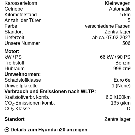
Karosserieform
Kleinwagen
Getriebe
Automatik
Kilometerstand
5 km
Anzahl der Türen
5
Farbe
verschiedene Farben
Standort
Zentrallager
Lieferzeit
ab ca. 07.02.2027
Unsere Nummer
506
Motor:
kW / PS
66 kW / 90 PS
Treibstoff
Benzin
Hubraum
998 cm³
Umweltnormen:
Schadstoffklasse
Euro 6e
Umweltplakette
1 (None)
Verbrauch und Emissionen nach WLTP:
Kraftstoffverbr. komb.
6,0 l/100km
CO
-Emissionen komb.
135 g/km
2
CO
-Klasse
D
2
Standort
Zentrallager
Details zum Hyundai i20 anzeigen