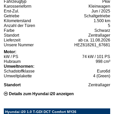
Fahrzeugtyp
Pkw
Karosserieform
Kleinwagen
Erst-Zul.
Jun / 2025
Getriebe
Schaltgetriebe
Kilometerstand
1.500 km
Anzahl der Türen
5
Farbe
Schwarz
Standort
Zentrallager
Lieferzeit
ab ca. 11.08.2026
Unsere Nummer
HEZ618261_67681
Motor:
kW / PS
74 kW / 101 PS
Hubraum
998 cm³
Umweltnormen:
Schadstoffklasse
Euro6d
Umweltplakette
4 (Green)
Standort
Zentrallager
Details zum Hyundai i20 anzeigen
Hyundai i20 1.0 T-GDI DCT Comfort MY26