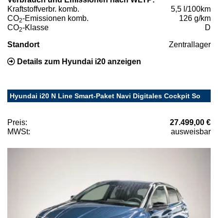
Kraftstoffverbr. komb.
5,5 l/100km
CO
-Emissionen komb.
126 g/km
2
CO
-Klasse
D
2
Standort
Zentrallager
Details zum Hyundai i20 anzeigen
Hyundai i20 N Line Smart-Paket Navi Digitales Cockpit So
Preis:
27.499,00 €
MWSt:
ausweisbar