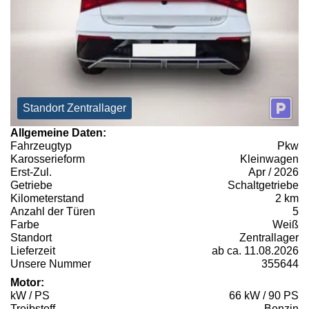
Standort Zentrallager
Allgemeine Daten:
Fahrzeugtyp
Pkw
Karosserieform
Kleinwagen
Erst-Zul.
Apr / 2026
Getriebe
Schaltgetriebe
Kilometerstand
2 km
Anzahl der Türen
5
Farbe
Weiß
Standort
Zentrallager
Lieferzeit
ab ca. 11.08.2026
Unsere Nummer
355644
Motor:
kW / PS
66 kW / 90 PS
Treibstoff
Benzin