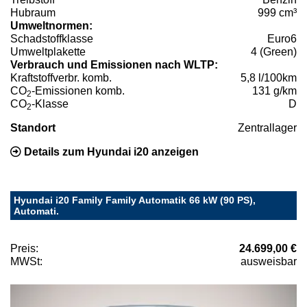
Hubraum
999 cm³
Umweltnormen:
Schadstoffklasse
Euro6
Umweltplakette
4 (Green)
Verbrauch und Emissionen nach WLTP:
Kraftstoffverbr. komb.
5,8 l/100km
CO
-Emissionen komb.
131 g/km
2
CO
-Klasse
D
2
Standort
Zentrallager
Details zum Hyundai i20 anzeigen
Hyundai i20 Family Family Automatik 66 kW (90 PS),
Automati.
Preis:
24.699,00 €
MWSt:
ausweisbar