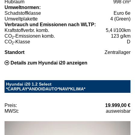
Hubraum
998 cm³
Umweltnormen:
Schadstoffklasse
Euro 6e
Umweltplakette
4 (Green)
Verbrauch und Emissionen nach WLTP:
Kraftstoffverbr. komb.
5,4 l/100km
CO
-Emissionen komb.
123 g/km
2
CO
-Klasse
D
2
Standort
Zentrallager
Details zum Hyundai i20 anzeigen
Hyundai i20 1.2 Select
*CARPLAY*ANDOIDAUTO*NAVI*KLIMA*
Preis:
19.999,00 €
MWSt:
ausweisbar