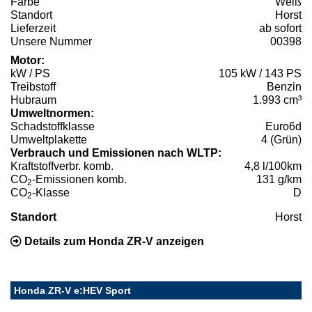
Farbe
Weiß
Standort
Horst
Lieferzeit
ab sofort
Unsere Nummer
00398
Motor:
kW / PS
105 kW / 143 PS
Treibstoff
Benzin
Hubraum
1.993 cm³
Umweltnormen:
Schadstoffklasse
Euro6d
Umweltplakette
4 (Grün)
Verbrauch und Emissionen nach WLTP:
Kraftstoffverbr. komb.
4,8 l/100km
CO
-Emissionen komb.
131 g/km
2
CO
-Klasse
D
2
Standort
Horst
Details zum Honda ZR-V anzeigen
Honda ZR-V e:HEV Sport