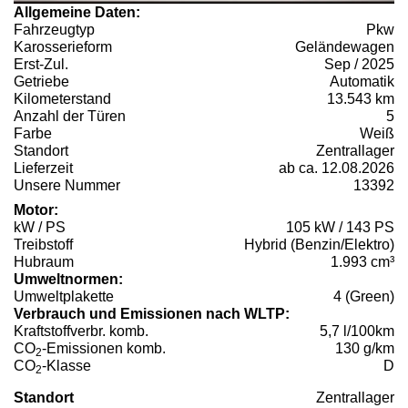
Allgemeine Daten:
Fahrzeugtyp
Pkw
Karosserieform
Geländewagen
Erst-Zul.
Sep / 2025
Getriebe
Automatik
Kilometerstand
13.543 km
Anzahl der Türen
5
Farbe
Weiß
Standort
Zentrallager
Lieferzeit
ab ca. 12.08.2026
Unsere Nummer
13392
Motor:
kW / PS
105 kW / 143 PS
Treibstoff
Hybrid (Benzin/Elektro)
Hubraum
1.993 cm³
Umweltnormen:
Umweltplakette
4 (Green)
Verbrauch und Emissionen nach WLTP:
Kraftstoffverbr. komb.
5,7 l/100km
CO
-Emissionen komb.
130 g/km
2
CO
-Klasse
D
2
Standort
Zentrallager