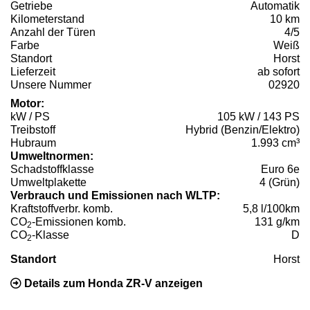
Getriebe
Automatik
Kilometerstand
10 km
Anzahl der Türen
4/5
Farbe
Weiß
Standort
Horst
Lieferzeit
ab sofort
Unsere Nummer
02920
Motor:
kW / PS
105 kW / 143 PS
Treibstoff
Hybrid (Benzin/Elektro)
Hubraum
1.993 cm³
Umweltnormen:
Schadstoffklasse
Euro 6e
Umweltplakette
4 (Grün)
Verbrauch und Emissionen nach WLTP:
Kraftstoffverbr. komb.
5,8 l/100km
CO
-Emissionen komb.
131 g/km
2
CO
-Klasse
D
2
Standort
Horst
Details zum Honda ZR-V anzeigen