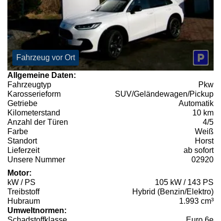
Fahrzeug vor Ort
Allgemeine Daten:
Fahrzeugtyp
Pkw
Karosserieform
SUV/Geländewagen/Pickup
Getriebe
Automatik
Kilometerstand
10 km
Anzahl der Türen
4/5
Farbe
Weiß
Standort
Horst
Lieferzeit
ab sofort
Unsere Nummer
02920
Motor:
kW / PS
105 kW / 143 PS
Treibstoff
Hybrid (Benzin/Elektro)
Hubraum
1.993 cm³
Umweltnormen:
Schadstoffklasse
Euro 6e