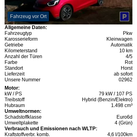
Fahrzeug vor Ort
Allgemeine Daten:
Fahrzeugtyp
Pkw
Karosserieform
Kleinwagen
Getriebe
Automatik
Kilometerstand
10 km
Anzahl der Türen
4/5
Farbe
Rot
Standort
Horst
Lieferzeit
ab sofort
Unsere Nummer
02962
Motor:
kW / PS
79 kW / 107 PS
Treibstoff
Hybrid (Benzin/Elektro)
Hubraum
1.498 cm³
Umweltnormen:
Schadstoffklasse
Euro6d
Umweltplakette
4 (Grün)
Verbrauch und Emissionen nach WLTP:
Kraftstoffverbr. komb.
4,6 l/100km