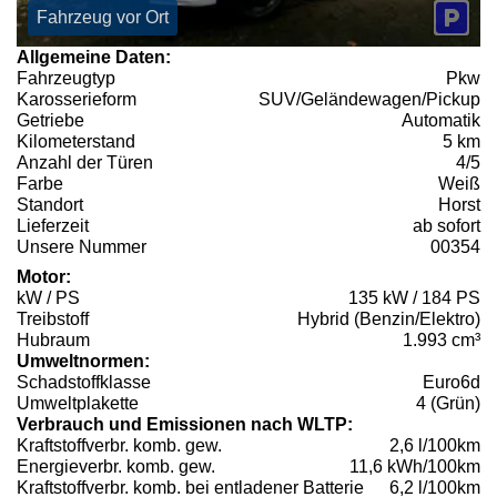
Fahrzeug vor Ort
Allgemeine Daten:
Fahrzeugtyp
Pkw
Karosserieform
SUV/Geländewagen/Pickup
Getriebe
Automatik
Kilometerstand
5 km
Anzahl der Türen
4/5
Farbe
Weiß
Standort
Horst
Lieferzeit
ab sofort
Unsere Nummer
00354
Motor:
kW / PS
135 kW / 184 PS
Treibstoff
Hybrid (Benzin/Elektro)
Hubraum
1.993 cm³
Umweltnormen:
Schadstoffklasse
Euro6d
Umweltplakette
4 (Grün)
Verbrauch und Emissionen nach WLTP:
Kraftstoffverbr. komb. gew.
2,6 l/100km
Energieverbr. komb. gew.
11,6 kWh/100km
Kraftstoffverbr. komb. bei entladener Batterie
6,2 l/100km