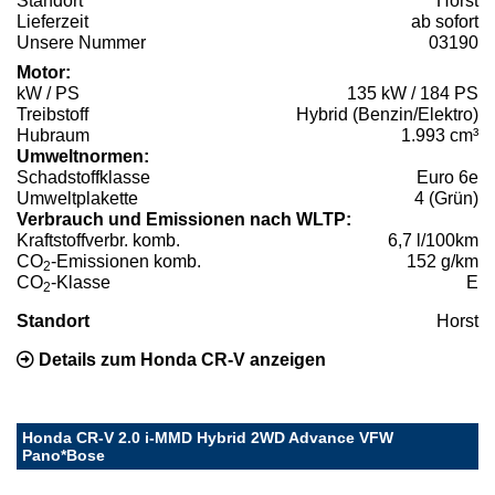
Standort
Horst
Lieferzeit
ab sofort
Unsere Nummer
03190
Motor:
kW / PS
135 kW / 184 PS
Treibstoff
Hybrid (Benzin/Elektro)
Hubraum
1.993 cm³
Umweltnormen:
Schadstoffklasse
Euro 6e
Umweltplakette
4 (Grün)
Verbrauch und Emissionen nach WLTP:
Kraftstoffverbr. komb.
6,7 l/100km
CO
-Emissionen komb.
152 g/km
2
CO
-Klasse
E
2
Standort
Horst
Details zum Honda CR-V anzeigen
Honda CR-V 2.0 i-MMD Hybrid 2WD Advance VFW
Pano*Bose