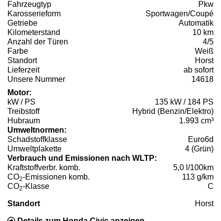
Fahrzeugtyp
Pkw
Karosserieform
Sportwagen/Coupé
Getriebe
Automatik
Kilometerstand
10 km
Anzahl der Türen
4/5
Farbe
Weiß
Standort
Horst
Lieferzeit
ab sofort
Unsere Nummer
14618
Motor:
kW / PS
135 kW / 184 PS
Treibstoff
Hybrid (Benzin/Elektro)
Hubraum
1.993 cm³
Umweltnormen:
Schadstoffklasse
Euro6d
Umweltplakette
4 (Grün)
Verbrauch und Emissionen nach WLTP:
Kraftstoffverbr. komb.
5,0 l/100km
CO
-Emissionen komb.
113 g/km
2
CO
-Klasse
C
2
Standort
Horst
Details zum Honda Civic anzeigen