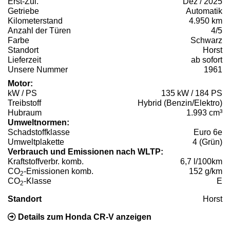
Erst-Zul.
Dez / 2025
Getriebe
Automatik
Kilometerstand
4.950 km
Anzahl der Türen
4/5
Farbe
Schwarz
Standort
Horst
Lieferzeit
ab sofort
Unsere Nummer
1961
Motor:
kW / PS
135 kW / 184 PS
Treibstoff
Hybrid (Benzin/Elektro)
Hubraum
1.993 cm³
Umweltnormen:
Schadstoffklasse
Euro 6e
Umweltplakette
4 (Grün)
Verbrauch und Emissionen nach WLTP:
Kraftstoffverbr. komb.
6,7 l/100km
CO
-Emissionen komb.
152 g/km
2
CO
-Klasse
E
2
Standort
Horst
Details zum Honda CR-V anzeigen