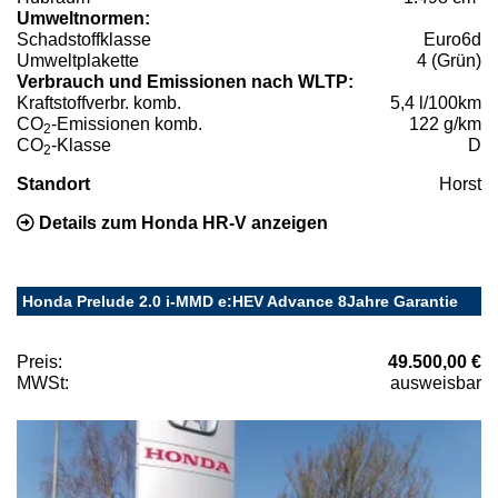
Umweltnormen:
Schadstoffklasse
Euro6d
Umweltplakette
4 (Grün)
Verbrauch und Emissionen nach WLTP:
Kraftstoffverbr. komb.
5,4 l/100km
CO
-Emissionen komb.
122 g/km
2
CO
-Klasse
D
2
Standort
Horst
Details zum Honda HR-V anzeigen
Honda Prelude 2.0 i-MMD e:HEV Advance 8Jahre Garantie
Preis:
49.500,00 €
MWSt:
ausweisbar