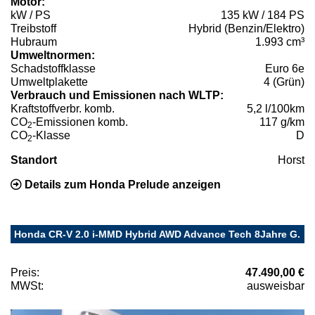
Motor:
kW / PS
135 kW / 184 PS
Treibstoff
Hybrid (Benzin/Elektro)
Hubraum
1.993 cm³
Umweltnormen:
Schadstoffklasse
Euro 6e
Umweltplakette
4 (Grün)
Verbrauch und Emissionen nach WLTP:
Kraftstoffverbr. komb.
5,2 l/100km
CO
-Emissionen komb.
117 g/km
2
CO
-Klasse
D
2
Standort
Horst
Details zum Honda Prelude anzeigen
Honda CR-V 2.0 i-MMD Hybrid AWD Advance Tech 8Jahre G.
Preis:
47.490,00 €
MWSt:
ausweisbar