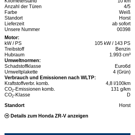
Kilometerstand
10 km
Anzahl der Türen
4/5
Farbe
Weiß
Standort
Horst
Lieferzeit
ab sofort
Unsere Nummer
00398
Motor:
kW / PS
105 kW / 143 PS
Treibstoff
Benzin
Hubraum
1.993 cm³
Umweltnormen:
Schadstoffklasse
Euro6d
Umweltplakette
4 (Grün)
Verbrauch und Emissionen nach WLTP:
Kraftstoffverbr. komb.
4,8 l/100km
CO
-Emissionen komb.
131 g/km
2
CO
-Klasse
D
2
Standort
Horst
Details zum Honda ZR-V anzeigen