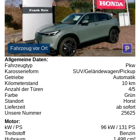
Fahrzeug vor Ort
Allgemeine Daten:
Fahrzeugtyp
Pkw
Karosserieform
SUV/Geländewagen/Pickup
Getriebe
Automatik
Kilometerstand
10 km
Anzahl der Türen
4/5
Farbe
Grün
Standort
Horst
Lieferzeit
ab sofort
Unsere Nummer
25625
Motor:
kW / PS
96 kW / 131 PS
Treibstoff
Benzin
Hubraum
1.498 cm³