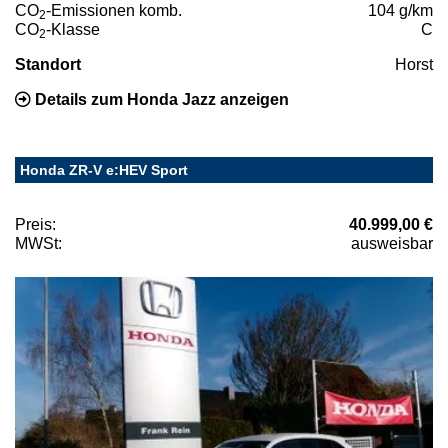
CO
-Emissionen komb.
104 g/km
2
CO
-Klasse
C
2
Standort
Horst
Details zum Honda Jazz anzeigen
Honda ZR-V e:HEV Sport
Preis:
40.999,00 €
MWSt:
ausweisbar