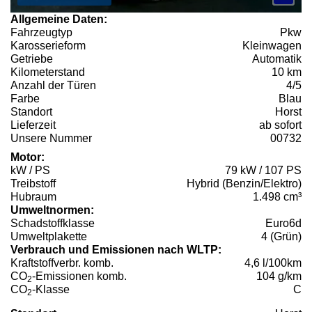
Allgemeine Daten:
Fahrzeugtyp
Pkw
Karosserieform
Kleinwagen
Getriebe
Automatik
Kilometerstand
10 km
Anzahl der Türen
4/5
Farbe
Blau
Standort
Horst
Lieferzeit
ab sofort
Unsere Nummer
00732
Motor:
kW / PS
79 kW / 107 PS
Treibstoff
Hybrid (Benzin/Elektro)
Hubraum
1.498 cm³
Umweltnormen:
Schadstoffklasse
Euro6d
Umweltplakette
4 (Grün)
Verbrauch und Emissionen nach WLTP:
Kraftstoffverbr. komb.
4,6 l/100km
CO
-Emissionen komb.
104 g/km
2
CO
-Klasse
C
2