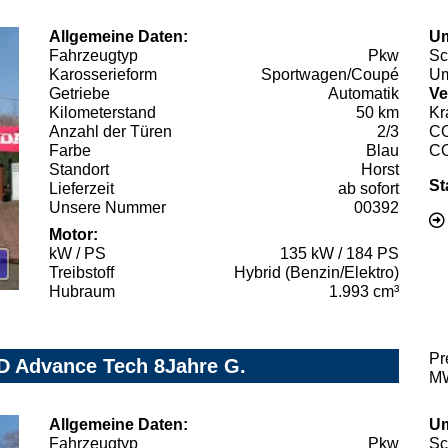
Allgemeine Daten:
Um
Fahrzeugtyp
Pkw
Sc
Karosserieform
Sportwagen/Coupé
Um
Getriebe
Automatik
Ve
Kilometerstand
50 km
Kr
Anzahl der Türen
2/3
C
Farbe
Blau
C
Standort
Horst
St
Lieferzeit
ab sofort
Unsere Nummer
00392
Motor:
kW / PS
135 kW / 184 PS
Treibstoff
Hybrid (Benzin/Elektro)
Hubraum
1.993 cm³
Pr
D Advance Tech 8Jahre G.
MW
Allgemeine Daten:
Um
Fahrzeugtyp
Pkw
Sc