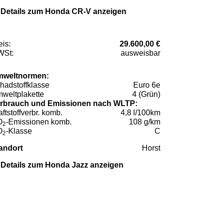
Details zum Honda CR-V anzeigen
eis:
29.600,00 €
St:
ausweisbar
weltnormen:
hadstoffklasse
Euro 6e
weltplakette
4 (Grün)
rbrauch und Emissionen nach WLTP:
aftstoffverbr. komb.
4,8 l/100km
O
-Emissionen komb.
108 g/km
2
O
-Klasse
C
2
andort
Horst
Details zum Honda Jazz anzeigen