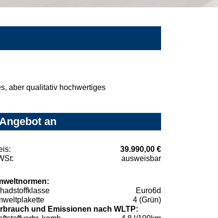
, aber qualitativ hochwertiges
 Angebot an
eis:
39.990,00 €
St:
ausweisbar
weltnormen:
hadstoffklasse
Euro6d
weltplakette
4 (Grün)
rbrauch und Emissionen nach WLTP: