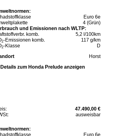
weltnormen:
hadstoffklasse
Euro 6e
weltplakette
4 (Grün)
rbrauch und Emissionen nach WLTP:
aftstoffverbr. komb.
5,2 l/100km
O
-Emissionen komb.
117 g/km
2
O
-Klasse
D
2
andort
Horst
Details zum Honda Prelude anzeigen
eis:
47.490,00 €
St:
ausweisbar
weltnormen:
hadstoffklasse
Euro 6e