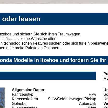
 oder leasen
tzehoe und sichern Sie sich Ihren Traumwagen.
n lässt fast keine Wünsche offen.
 technologischen Features suchen oder sich für ein preiswertes
nen eine breite Palette an Optionen.
nda Modelle in Itzehoe und fordern Sie Ihr
Pr
MW
Allgemeine Daten:
Um
Fahrzeugtyp
Pkw
Sc
Karosserieform
SUV/Geländewagen/Pickup
Um
Getriebe
Automatik
Ve