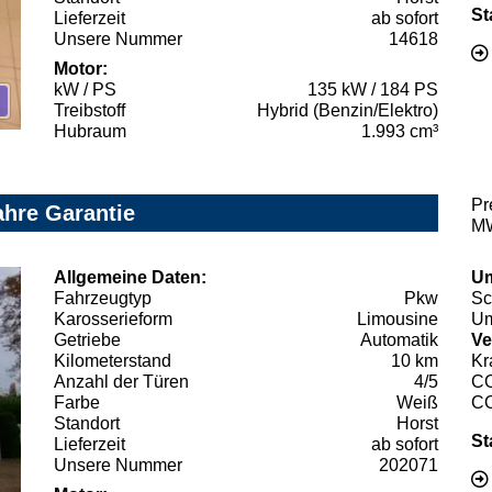
St
Lieferzeit
ab sofort
Unsere Nummer
14618
Motor:
kW / PS
135 kW / 184 PS
Treibstoff
Hybrid (Benzin/Elektro)
Hubraum
1.993 cm³
Pr
ahre Garantie
MW
Allgemeine Daten:
Um
Fahrzeugtyp
Pkw
Sc
Karosserieform
Limousine
Um
Getriebe
Automatik
Ve
Kilometerstand
10 km
Kr
Anzahl der Türen
4/5
C
Farbe
Weiß
C
Standort
Horst
St
Lieferzeit
ab sofort
Unsere Nummer
202071