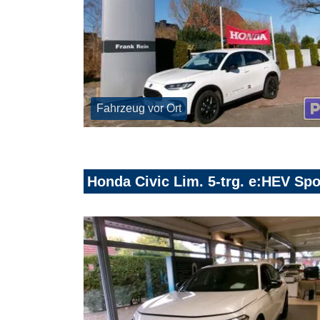
Fahrzeug vor Ort
Honda Civic Lim. 5-trg. e:HEV Spo