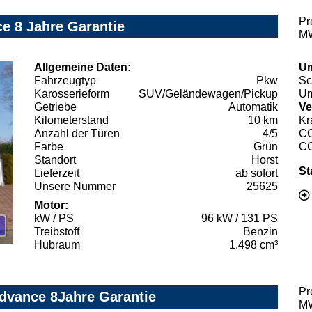
Pr
e 8 Jahre Garantie
MW
Allgemeine Daten:
Um
Fahrzeugtyp
Pkw
Sc
Karosserieform
SUV/Geländewagen/Pickup
Um
Getriebe
Automatik
Ve
Kilometerstand
10 km
Kr
Anzahl der Türen
4/5
C
Farbe
Grün
C
Standort
Horst
St
Lieferzeit
ab sofort
Unsere Nummer
25625
Motor:
kW / PS
96 kW / 131 PS
Treibstoff
Benzin
Hubraum
1.498 cm³
Pr
dvance 8Jahre Garantie
MW