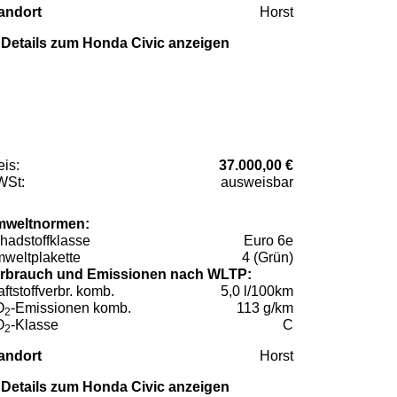
andort
Horst
Details zum Honda Civic anzeigen
eis:
37.000,00 €
St:
ausweisbar
weltnormen:
hadstoffklasse
Euro 6e
weltplakette
4 (Grün)
rbrauch und Emissionen nach WLTP:
aftstoffverbr. komb.
5,0 l/100km
O
-Emissionen komb.
113 g/km
2
O
-Klasse
C
2
andort
Horst
Details zum Honda Civic anzeigen