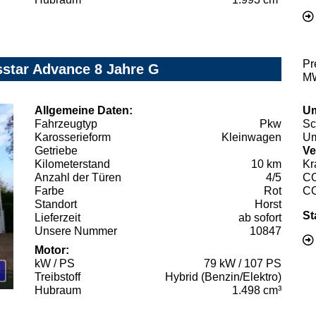
Pr
sstar Advance 8 Jahre G
MW
Allgemeine Daten:
Um
Fahrzeugtyp
Pkw
Sc
Karosserieform
Kleinwagen
Um
Getriebe
Ve
Kilometerstand
10 km
Kr
Anzahl der Türen
4/5
C
Farbe
Rot
C
Standort
Horst
St
Lieferzeit
ab sofort
Unsere Nummer
10847
Motor:
kW / PS
79 kW / 107 PS
Treibstoff
Hybrid (Benzin/Elektro)
Hubraum
1.498 cm³