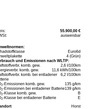
eis:
55.900,00 €
St:
ausweisbar
weltnormen:
hadstoffklasse
Euro6d
weltplakette
4 (Grün)
rbrauch und Emissionen nach WLTP:
aftstoffverbr. komb. gew.
2,6 l/100km
ergieverbr. komb. gew.
11,6 kWh/100km
aftstoffverbr. komb. bei entladener
6,2 l/100km
tterie
O
-Emissionen komb. gew.
135 g/km
2
O
-Emissionen bei entladener Batterie
139 g/km
2
O
-Klasse komb. gew.
B
2
O
-Klasse bei entladener Batterie
E
2
andort
Horst