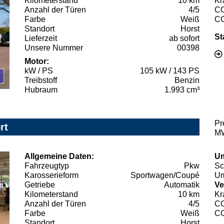
Kilometerstand
10 km
Kr
Anzahl der Türen
4/5
C
Farbe
Weiß
C
Standort
Horst
St
Lieferzeit
ab sofort
Unsere Nummer
00398
Motor:
kW / PS
105 kW / 143 PS
Treibstoff
Benzin
Hubraum
1.993 cm³
Pr
rt
MW
Allgemeine Daten:
Um
Fahrzeugtyp
Pkw
Sc
Karosserieform
Sportwagen/Coupé
Um
Getriebe
Automatik
Ve
Kilometerstand
10 km
Kr
Anzahl der Türen
4/5
C
Farbe
Weiß
C
Standort
Horst