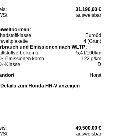
eis:
31.190,00 €
St:
ausweisbar
weltnormen:
hadstoffklasse
Euro6d
weltplakette
4 (Grün)
rbrauch und Emissionen nach WLTP:
aftstoffverbr. komb.
5,4 l/100km
O
-Emissionen komb.
122 g/km
2
O
-Klasse
D
2
andort
Horst
Details zum Honda HR-V anzeigen
eis:
49.500,00 €
St:
ausweisbar