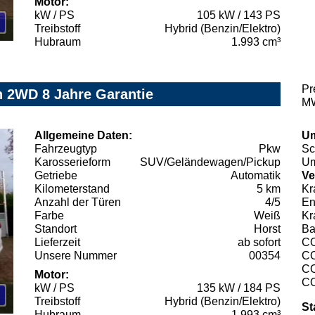
Motor:
kW / PS
105 kW / 143 PS
Treibstoff
Hybrid (Benzin/Elektro)
Hubraum
1.993 cm³
Pr
 2WD 8 Jahre Garantie
MW
Allgemeine Daten:
Um
Fahrzeugtyp
Pkw
Sc
Karosserieform
SUV/Geländewagen/Pickup
Um
Getriebe
Automatik
Ve
Kilometerstand
5 km
Kr
Anzahl der Türen
4/5
En
Farbe
Weiß
Kr
Standort
Horst
Ba
Lieferzeit
ab sofort
C
Unsere Nummer
00354
C
C
Motor:
C
kW / PS
135 kW / 184 PS
Treibstoff
Hybrid (Benzin/Elektro)
St
Hubraum
1.993 cm³