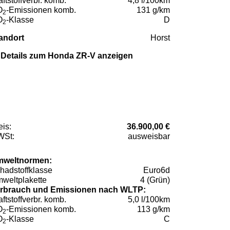
aftstoffverbr. komb.
4,8 l/100km
O
-Emissionen komb.
131 g/km
2
O
-Klasse
D
2
andort
Horst
Details zum Honda ZR-V anzeigen
eis:
36.900,00 €
St:
ausweisbar
weltnormen:
hadstoffklasse
Euro6d
weltplakette
4 (Grün)
rbrauch und Emissionen nach WLTP:
aftstoffverbr. komb.
5,0 l/100km
O
-Emissionen komb.
113 g/km
2
O
-Klasse
C
2