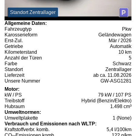
Standort Zentrallager
Allgemeine Daten:
Fahrzeugtyp
Pkw
Karosserieform
Geländewagen
Erst-Zul.
Mär / 2026
Getriebe
Automatik
Kilometerstand
10 km
Anzahl der Türen
5
Farbe
Schwarz
Standort
Zentrallager
Lieferzeit
ab ca. 11.08.2026
Unsere Nummer
GW-ASG1281
Motor:
kW / PS
79 kW / 107 PS
Treibstoff
Hybrid (Benzin/Elektro)
Hubraum
1.498 cm³
Umweltnormen:
Umweltplakette
1 (None)
Verbrauch und Emissionen nach WLTP:
Kraftstoffverbr. komb.
5,4 l/100km
CO
-Emissionen komb.
122 g/km