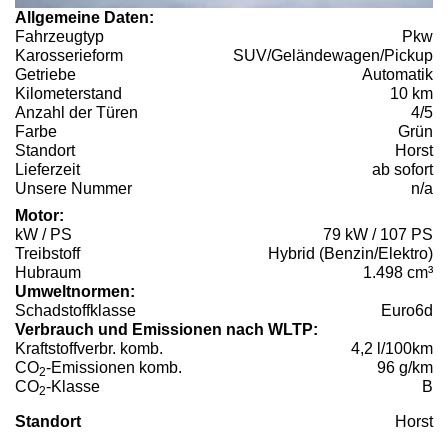
Allgemeine Daten:
Fahrzeugtyp
Pkw
Karosserieform
SUV/Geländewagen/Pickup
Getriebe
Automatik
Kilometerstand
10 km
Anzahl der Türen
4/5
Farbe
Grün
Standort
Horst
Lieferzeit
ab sofort
Unsere Nummer
n/a
Motor:
kW / PS
79 kW / 107 PS
Treibstoff
Hybrid (Benzin/Elektro)
Hubraum
1.498 cm³
Umweltnormen:
Schadstoffklasse
Euro6d
Verbrauch und Emissionen nach WLTP:
Kraftstoffverbr. komb.
4,2 l/100km
CO
-Emissionen komb.
96 g/km
2
CO
-Klasse
B
2
Standort
Horst