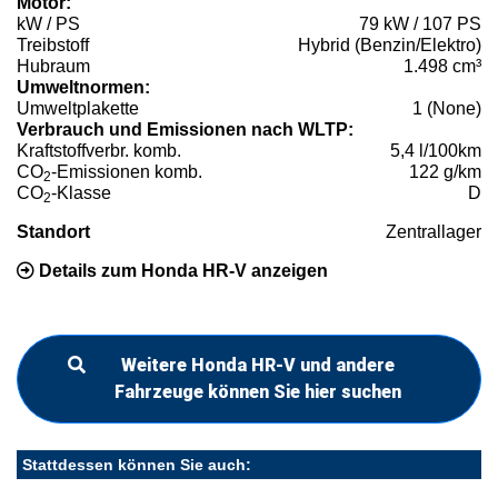
Motor:
kW / PS
79 kW / 107 PS
Treibstoff
Hybrid (Benzin/Elektro)
Hubraum
1.498 cm³
Umweltnormen:
Umweltplakette
1 (None)
Verbrauch und Emissionen nach WLTP:
Kraftstoffverbr. komb.
5,4 l/100km
CO
-Emissionen komb.
122 g/km
2
CO
-Klasse
D
2
Standort
Zentrallager
Details zum Honda HR-V anzeigen
Weitere Honda HR-V und andere
Fahrzeuge können Sie hier suchen
Stattdessen können Sie auch: