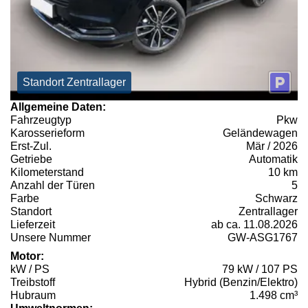
Standort Zentrallager
Allgemeine Daten:
Fahrzeugtyp
Pkw
Karosserieform
Geländewagen
Erst-Zul.
Mär / 2026
Getriebe
Automatik
Kilometerstand
10 km
Anzahl der Türen
5
Farbe
Schwarz
Standort
Zentrallager
Lieferzeit
ab ca. 11.08.2026
Unsere Nummer
GW-ASG1767
Motor:
kW / PS
79 kW / 107 PS
Treibstoff
Hybrid (Benzin/Elektro)
Hubraum
1.498 cm³