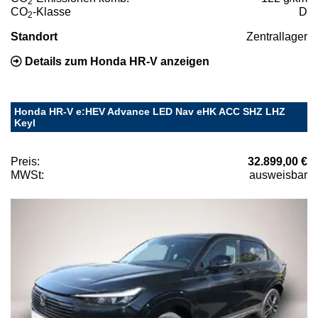
2
CO
-Klasse
D
2
Standort
Zentrallager
Details zum Honda HR-V anzeigen
Honda HR-V e:HEV Advance LED Nav eHK ACC SHZ LHZ
Keyl
Preis:
32.899,00 €
MWSt:
ausweisbar