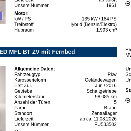
Unsere Nummer
1961
Motor:
kW / PS
135 kW / 184 PS
Treibstoff
Hybrid (Benzin/Elektro)
Hubraum
1.993 cm³
Pr
ED MFL BT ZV mit Fernbed
MW
Allgemeine Daten:
Um
Fahrzeugtyp
Pkw
Sc
Karosserieform
Geländewagen
Um
Erst-Zul.
Jun / 2016
St
Getriebe
Schaltgetriebe
Kilometerstand
98.085 km
Anzahl der Türen
5
Farbe
Braun
Standort
Zentrallager
Lieferzeit
ab ca. 11.08.2026
Unsere Nummer
FU533502