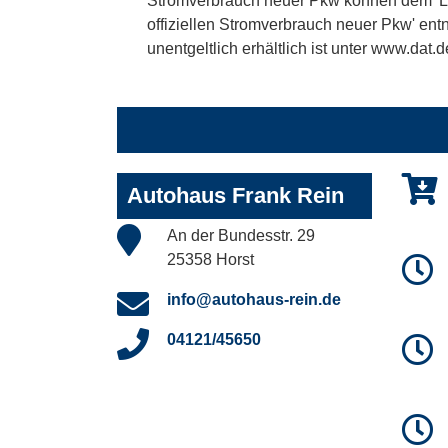
Stromverbrauch neuer Pkw können dem 'Leitf
offiziellen Stromverbrauch neuer Pkw' en
unentgeltlich erhältlich ist unter www.dat.d
Autohaus Frank Rein
An der Bundesstr. 29
25358 Horst
info@autohaus-rein.de
04121/45650