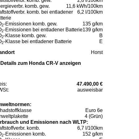
aftstoffverbr. komb. gew.
2,6 l/100km
ergieverbr. komb. gew.
11,6 kWh/100km
aftstoffverbr. komb. bei entladener
6,2 l/100km
tterie
O
-Emissionen komb. gew.
135 g/km
2
O
-Emissionen bei entladener Batterie
139 g/km
2
O
-Klasse komb. gew.
B
2
O
-Klasse bei entladener Batterie
E
2
andort
Horst
Details zum Honda CR-V anzeigen
eis:
47.490,00 €
St:
ausweisbar
weltnormen:
hadstoffklasse
Euro 6e
weltplakette
4 (Grün)
rbrauch und Emissionen nach WLTP:
aftstoffverbr. komb.
6,7 l/100km
O
-Emissionen komb.
152 g/km
2