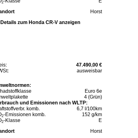
O
-Klasse
E
2
andort
Horst
Details zum Honda CR-V anzeigen
eis:
47.490,00 €
St:
ausweisbar
weltnormen:
hadstoffklasse
Euro 6e
weltplakette
4 (Grün)
rbrauch und Emissionen nach WLTP:
aftstoffverbr. komb.
6,7 l/100km
O
-Emissionen komb.
152 g/km
2
O
-Klasse
E
2
andort
Horst