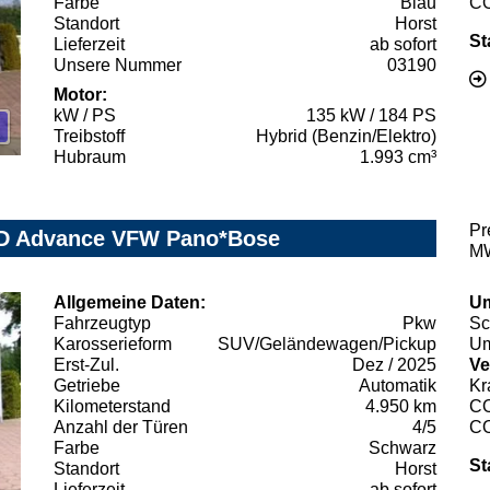
Farbe
Blau
C
Standort
Horst
St
Lieferzeit
ab sofort
Unsere Nummer
03190
Motor:
kW / PS
135 kW / 184 PS
Treibstoff
Hybrid (Benzin/Elektro)
Hubraum
1.993 cm³
Pr
WD Advance VFW Pano*Bose
MW
Allgemeine Daten:
Um
Fahrzeugtyp
Pkw
Sc
Karosserieform
SUV/Geländewagen/Pickup
Um
Erst-Zul.
Dez / 2025
Ve
Getriebe
Automatik
Kr
Kilometerstand
4.950 km
C
Anzahl der Türen
4/5
C
Farbe
Schwarz
St
Standort
Horst
Lieferzeit
ab sofort