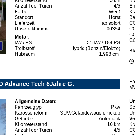
Kilometerstand
5 km
Kr
Anzahl der Türen
4/5
En
Farbe
Weiß
Kr
Standort
Horst
Ba
Lieferzeit
ab sofort
C
Unsere Nummer
00354
C
C
Motor:
C
kW / PS
135 kW / 184 PS
Treibstoff
Hybrid (Benzin/Elektro)
St
Hubraum
1.993 cm³
Pr
D Advance Tech 8Jahre G.
MW
Allgemeine Daten:
Um
Fahrzeugtyp
Pkw
Sc
Karosserieform
SUV/Geländewagen/Pickup
Um
Getriebe
Automatik
Ve
Kilometerstand
10 km
Kr
Anzahl der Türen
4/5
C