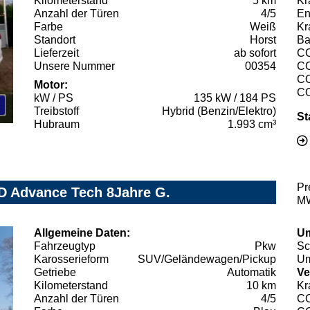
Kilometerstand
5 km
Kr
Anzahl der Türen
4/5
En
Farbe
Weiß
Kr
Standort
Horst
Ba
Lieferzeit
ab sofort
C
Unsere Nummer
00354
C
C
Motor:
C
kW / PS
135 kW / 184 PS
Treibstoff
Hybrid (Benzin/Elektro)
St
Hubraum
1.993 cm³
Pr
D Advance Tech 8Jahre G.
MW
Allgemeine Daten:
Um
Fahrzeugtyp
Pkw
Sc
Karosserieform
SUV/Geländewagen/Pickup
Um
Getriebe
Automatik
Ve
Kilometerstand
10 km
Kr
Anzahl der Türen
4/5
C