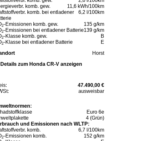
aftstoffverbr. komb. gew.
2,6 l/100km
ergieverbr. komb. gew.
11,6 kWh/100km
aftstoffverbr. komb. bei entladener
6,2 l/100km
tterie
O
-Emissionen komb. gew.
135 g/km
2
O
-Emissionen bei entladener Batterie
139 g/km
2
O
-Klasse komb. gew.
B
2
O
-Klasse bei entladener Batterie
E
2
andort
Horst
Details zum Honda CR-V anzeigen
eis:
47.490,00 €
St:
ausweisbar
weltnormen:
hadstoffklasse
Euro 6e
weltplakette
4 (Grün)
rbrauch und Emissionen nach WLTP:
aftstoffverbr. komb.
6,7 l/100km
O
-Emissionen komb.
152 g/km
2