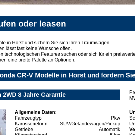
ufen oder leasen
e in Horst und sichern Sie sich Ihren Traumwagen.
n lässt fast keine Wünsche offen.
 technologischen Features suchen oder sich für ein preiswertes
nen eine breite Palette an Optionen.
nda CR-V Modelle in Horst und fordern Sie
Pr
 2WD 8 Jahre Garantie
MW
Allgemeine Daten:
Um
Fahrzeugtyp
Pkw
Sc
Karosserieform
SUV/Geländewagen/Pickup
Um
Getriebe
Automatik
Ve