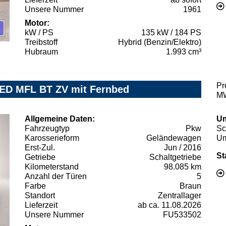
Unsere Nummer
1961
Motor:
kW / PS
135 kW / 184 PS
Treibstoff
Hybrid (Benzin/Elektro)
Hubraum
1.993 cm³
Pr
ED MFL BT ZV mit Fernbed
MW
Allgemeine Daten:
Um
Fahrzeugtyp
Pkw
Sc
Karosserieform
Geländewagen
Um
Erst-Zul.
Jun / 2016
St
Getriebe
Schaltgetriebe
Kilometerstand
98.085 km
Anzahl der Türen
5
Farbe
Braun
Standort
Zentrallager
Lieferzeit
ab ca. 11.08.2026
Unsere Nummer
FU533502