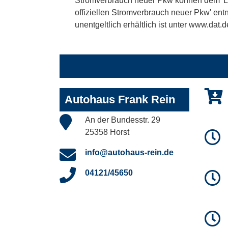
Stromverbrauch neuer Pkw können dem 'Leitf
offiziellen Stromverbrauch neuer Pkw' en
unentgeltlich erhältlich ist unter www.dat.d
Autohaus Frank Rein
An der Bundesstr. 29
25358 Horst
info@autohaus-rein.de
04121/45650