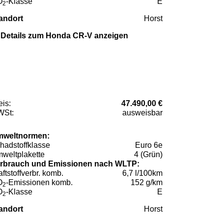
O
-Klasse
E
2
andort
Horst
Details zum Honda CR-V anzeigen
eis:
47.490,00 €
St:
ausweisbar
weltnormen:
hadstoffklasse
Euro 6e
weltplakette
4 (Grün)
rbrauch und Emissionen nach WLTP:
aftstoffverbr. komb.
6,7 l/100km
O
-Emissionen komb.
152 g/km
2
O
-Klasse
E
2
andort
Horst