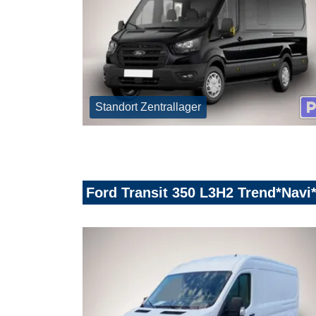
Standort Zentrallager
Ford Transit 350 L3H2 Trend*Na