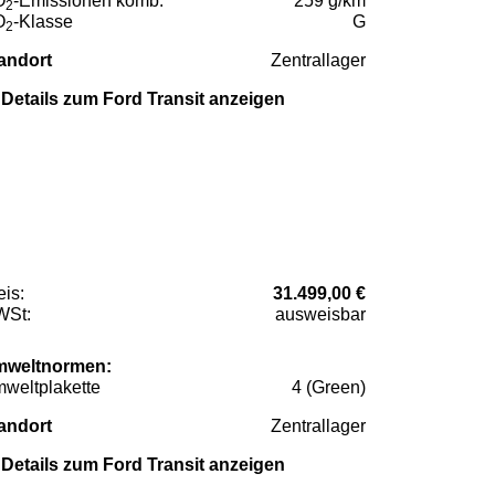
O
-Emissionen komb.
259 g/km
2
O
-Klasse
G
2
andort
Zentrallager
Details zum Ford Transit anzeigen
eis:
31.499,00 €
St:
ausweisbar
weltnormen:
weltplakette
4 (Green)
andort
Zentrallager
Details zum Ford Transit anzeigen