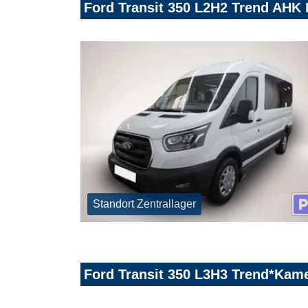
Ford Transit 350 L2H2 Trend AHK 
Standort Zentrallager
Ford Transit 350 L3H3 Trend*Kam