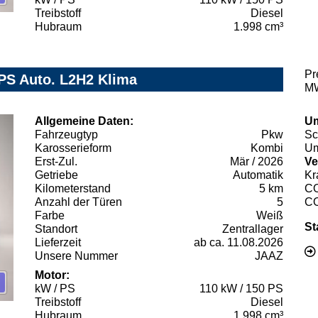
Treibstoff
Diesel
Hubraum
1.998 cm³
Pr
PS Auto. L2H2 Klima
MW
Allgemeine Daten:
Um
Fahrzeugtyp
Pkw
Sc
Karosserieform
Kombi
Um
Erst-Zul.
Mär / 2026
Ve
Getriebe
Automatik
Kr
Kilometerstand
5 km
C
Anzahl der Türen
5
C
Farbe
Weiß
St
Standort
Zentrallager
Lieferzeit
ab ca. 11.08.2026
Unsere Nummer
JAAZ
Motor:
kW / PS
110 kW / 150 PS
Treibstoff
Diesel
Hubraum
1.998 cm³