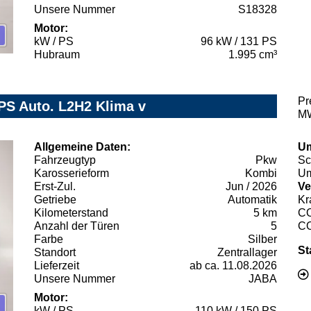
Unsere Nummer
S18328
Motor:
kW / PS
96 kW / 131 PS
Hubraum
1.995 cm³
Pr
PS Auto. L2H2 Klima v
MW
Allgemeine Daten:
Um
Fahrzeugtyp
Pkw
Sc
Karosserieform
Kombi
Um
Erst-Zul.
Jun / 2026
Ve
Getriebe
Automatik
Kr
Kilometerstand
5 km
C
Anzahl der Türen
5
C
Farbe
Silber
St
Standort
Zentrallager
Lieferzeit
ab ca. 11.08.2026
Unsere Nummer
JABA
Motor:
kW / PS
110 kW / 150 PS