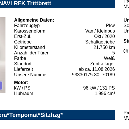
Pr
NAVI RFK Trittbrett
MW
Allgemeine Daten:
Um
Fahrzeugtyp
Pkw
Sc
Karosserieform
Van / Kleinbus
Um
Erst-Zul.
Okt / 2020
St
Getriebe
Schaltgetriebe
Kilometerstand
21.750 km
Anzahl der Türen
5
Farbe
Weiß
Standort
Zentrallager
Lieferzeit
ab ca. 11.08.2026
Unsere Nummer
53330175-80_70189
Motor:
kW / PS
96 kW / 131 PS
Hubraum
1.996 cm³
Pr
era*Tempomat*Sitzhzg*
MW