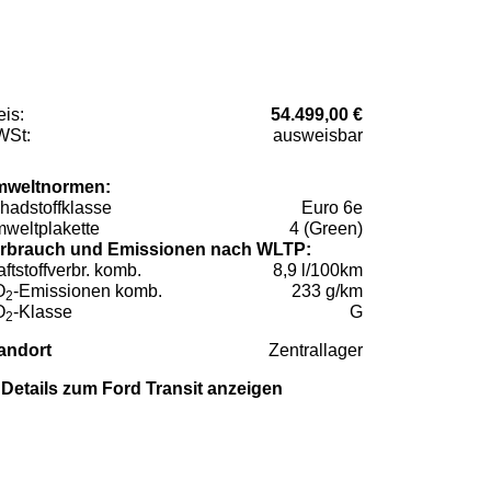
eis:
54.499,00 €
St:
ausweisbar
weltnormen:
hadstoffklasse
Euro 6e
weltplakette
4 (Green)
rbrauch und Emissionen nach WLTP:
aftstoffverbr. komb.
8,9 l/100km
O
-Emissionen komb.
233 g/km
2
O
-Klasse
G
2
andort
Zentrallager
Details zum Ford Transit anzeigen