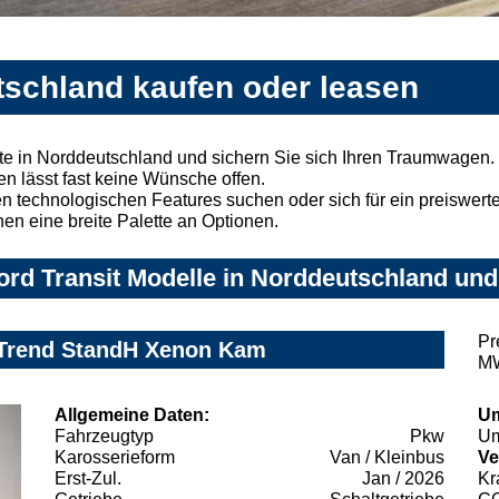
tschland kaufen oder leasen
te in Norddeutschland und sichern Sie sich Ihren Traumwagen.
n lässt fast keine Wünsche offen.
 technologischen Features suchen oder sich für ein preiswertes
nen eine breite Palette an Optionen.
rd Transit Modelle in Norddeutschland und 
Pr
 Trend StandH Xenon Kam
MW
Allgemeine Daten:
Um
Fahrzeugtyp
Pkw
Um
Karosserieform
Van / Kleinbus
Ve
Erst-Zul.
Jan / 2026
Kr