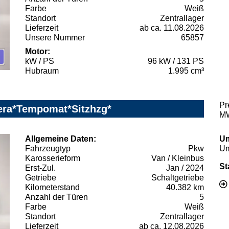
Farbe
Weiß
Standort
Zentrallager
Lieferzeit
ab ca. 11.08.2026
Unsere Nummer
65857
Motor:
kW / PS
96 kW / 131 PS
Hubraum
1.995 cm³
Pr
era*Tempomat*Sitzhzg*
MW
Allgemeine Daten:
Um
Fahrzeugtyp
Pkw
Um
Karosserieform
Van / Kleinbus
St
Erst-Zul.
Jan / 2024
Getriebe
Schaltgetriebe
Kilometerstand
40.382 km
Anzahl der Türen
5
Farbe
Weiß
Standort
Zentrallager
Lieferzeit
ab ca. 12.08.2026