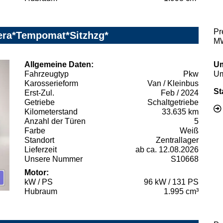
Pr
era*Tempomat*Sitzhzg*
MW
Allgemeine Daten:
Um
Fahrzeugtyp
Pkw
Um
Karosserieform
Van / Kleinbus
St
Erst-Zul.
Feb / 2024
Getriebe
Schaltgetriebe
Kilometerstand
33.635 km
Anzahl der Türen
5
Farbe
Weiß
Standort
Zentrallager
Lieferzeit
ab ca. 12.08.2026
Unsere Nummer
S10668
Motor:
kW / PS
96 kW / 131 PS
Hubraum
1.995 cm³