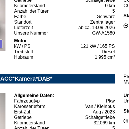
Getriebe
Schaltgetriebe
C
Kilometerstand
10 km
C
Anzahl der Türen
5
St
Farbe
Schwarz
Standort
Zentrallager
Lieferzeit
ab ca. 18.09.2026
Unsere Nummer
GW-A1580
Motor:
kW / PS
121 kW / 165 PS
Treibstoff
Diesel
Hubraum
1.995 cm³
Pr
vi*ACC*Kamera*DAB*
MW
Allgemeine Daten:
Um
Fahrzeugtyp
Pkw
Um
Karosserieform
Van / Kleinbus
St
Erst-Zul.
Aug / 2023
Getriebe
Schaltgetriebe
Kilometerstand
32.069 km
Anzahl der Türen
5