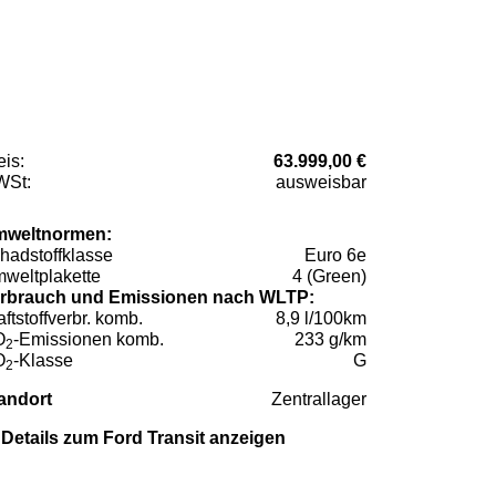
eis:
63.999,00 €
St:
ausweisbar
weltnormen:
hadstoffklasse
Euro 6e
weltplakette
4 (Green)
rbrauch und Emissionen nach WLTP:
aftstoffverbr. komb.
8,9 l/100km
O
-Emissionen komb.
233 g/km
2
O
-Klasse
G
2
andort
Zentrallager
Details zum Ford Transit anzeigen