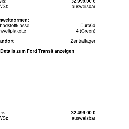
eis:
32.999,00 €
St:
ausweisbar
weltnormen:
hadstoffklasse
Euro6d
weltplakette
4 (Green)
andort
Zentrallager
Details zum Ford Transit anzeigen
eis:
32.499,00 €
St:
ausweisbar