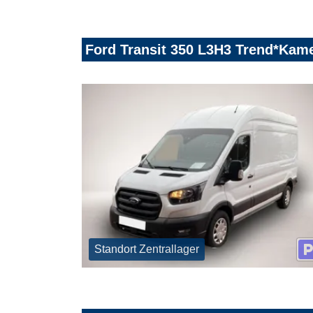
Ford Transit 350 L3H3 Trend*Kam
Standort Zentrallager