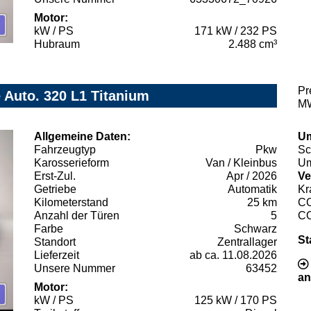
Motor:
kW / PS
171 kW / 232 PS
Hubraum
2.488 cm³
Pr
 Auto. 320 L1 Titanium
MW
Allgemeine Daten:
Um
Fahrzeugtyp
Pkw
Sc
Karosserieform
Van / Kleinbus
Um
Erst-Zul.
Apr / 2026
Ve
Getriebe
Automatik
Kr
Kilometerstand
25 km
C
Anzahl der Türen
5
C
Farbe
Schwarz
St
Standort
Zentrallager
Lieferzeit
ab ca. 11.08.2026
Unsere Nummer
63452
an
Motor:
kW / PS
125 kW / 170 PS