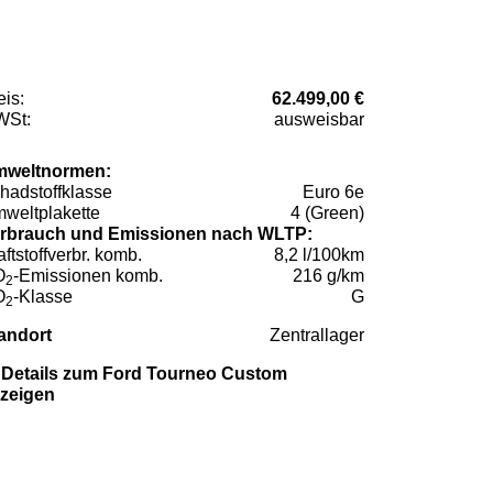
eis:
62.499,00 €
St:
ausweisbar
weltnormen:
hadstoffklasse
Euro 6e
weltplakette
4 (Green)
rbrauch und Emissionen nach WLTP:
aftstoffverbr. komb.
8,2 l/100km
O
-Emissionen komb.
216 g/km
2
O
-Klasse
G
2
andort
Zentrallager
Details zum Ford Tourneo Custom
zeigen