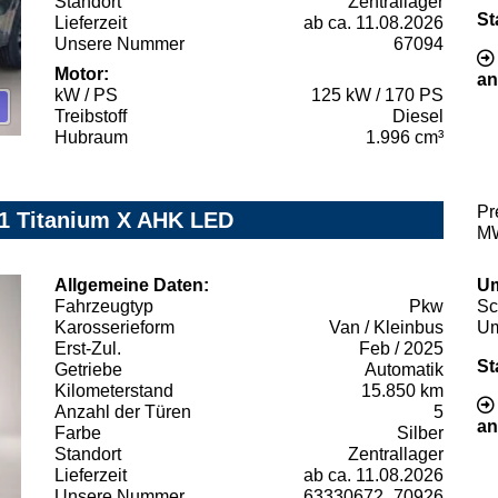
Standort
Zentrallager
St
Lieferzeit
ab ca. 11.08.2026
Unsere Nummer
67094
Motor:
an
kW / PS
125 kW / 170 PS
Treibstoff
Diesel
Hubraum
1.996 cm³
Pr
1 Titanium X AHK LED
MW
Allgemeine Daten:
Um
Fahrzeugtyp
Pkw
Sc
Karosserieform
Van / Kleinbus
Um
Erst-Zul.
Feb / 2025
St
Getriebe
Automatik
Kilometerstand
15.850 km
Anzahl der Türen
5
an
Farbe
Silber
Standort
Zentrallager
Lieferzeit
ab ca. 11.08.2026
Unsere Nummer
63330672_70926