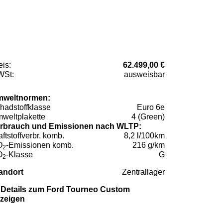
eis:
62.499,00 €
St:
ausweisbar
weltnormen:
hadstoffklasse
Euro 6e
weltplakette
4 (Green)
rbrauch und Emissionen nach WLTP:
aftstoffverbr. komb.
8,2 l/100km
O
-Emissionen komb.
216 g/km
2
O
-Klasse
G
2
andort
Zentrallager
Details zum Ford Tourneo Custom
zeigen