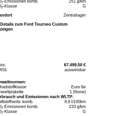
O
-Emissionen komb.
251 g/km
2
O
-Klasse
G
2
andort
Zentrallager
Details zum Ford Tourneo Custom
zeigen
eis:
67.499,00 €
St:
ausweisbar
weltnormen:
hadstoffklasse
Euro 6e
weltplakette
1 (None)
rbrauch und Emissionen nach WLTP:
aftstoffverbr. komb.
8,9 l/100km
O
-Emissionen komb.
233 g/km
2
O
-Klasse
G
2