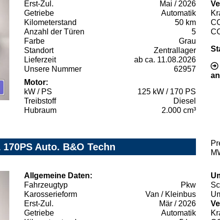
Erst-Zul.
Mai / 2026
Ve
Getriebe
Automatik
Kr
Kilometerstand
50 km
C
Anzahl der Türen
5
C
Farbe
Grau
St
Standort
Zentrallager
Lieferzeit
ab ca. 11.08.2026
Unsere Nummer
62957
an
Motor:
kW / PS
125 kW / 170 PS
Treibstoff
Diesel
Hubraum
2.000 cm³
Pr
1 170PS Auto. B&O Techn
MW
Allgemeine Daten:
Um
Fahrzeugtyp
Pkw
Sc
Karosserieform
Van / Kleinbus
Um
Erst-Zul.
Mär / 2026
Ve
Getriebe
Automatik
Kr