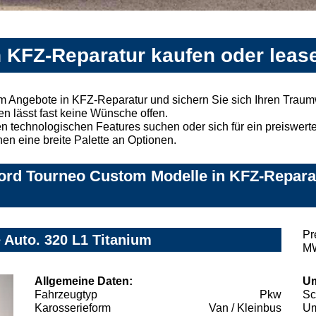
 KFZ-Reparatur kaufen oder leas
m Angebote in KFZ-Reparatur und sichern Sie sich Ihren Trau
n lässt fast keine Wünsche offen.
 technologischen Features suchen oder sich für ein preiswertes
nen eine breite Palette an Optionen.
ord Tourneo Custom Modelle in KFZ-Reparat
Pr
 Auto. 320 L1 Titanium
MW
Allgemeine Daten:
Um
Fahrzeugtyp
Pkw
Sc
Karosserieform
Van / Kleinbus
Um