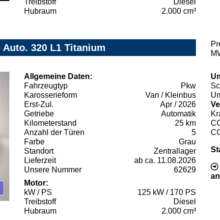
Treibstoff
Diesel
Hubraum
2.000 cm³
Pr
 Auto. 320 L1 Titanium
MW
Allgemeine Daten:
Um
Fahrzeugtyp
Pkw
Sc
Karosserieform
Van / Kleinbus
Um
Erst-Zul.
Apr / 2026
Ve
Getriebe
Automatik
Kr
Kilometerstand
25 km
C
Anzahl der Türen
5
C
Farbe
Grau
St
Standort
Zentrallager
Lieferzeit
ab ca. 11.08.2026
Unsere Nummer
62629
an
Motor:
kW / PS
125 kW / 170 PS
Treibstoff
Diesel
Hubraum
2.000 cm³