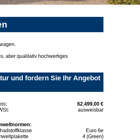
en
mwagen.
, aber qualitativ hochwertiges
ur und fordern Sie Ihr Angebot
eis:
62.499,00 €
St:
ausweisbar
weltnormen:
hadstoffklasse
Euro 6e
weltplakette
4 (Green)