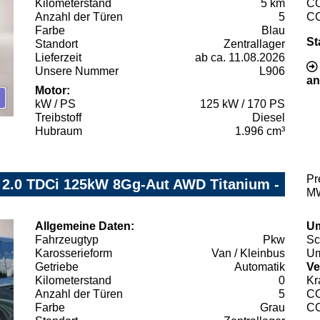
Kilometerstand
5 km
C
Anzahl der Türen
5
C
Farbe
Blau
St
Standort
Zentrallager
Lieferzeit
ab ca. 11.08.2026
Unsere Nummer
L906
an
Motor:
kW / PS
125 kW / 170 PS
Treibstoff
Diesel
Hubraum
1.996 cm³
Pr
 2.0 TDCi 125kW 8Gg-Aut AWD Titanium -
MW
Allgemeine Daten:
Um
Fahrzeugtyp
Pkw
Sc
Karosserieform
Van / Kleinbus
Um
Getriebe
Automatik
Ve
Kilometerstand
0
Kr
Anzahl der Türen
5
C
Farbe
Grau
C