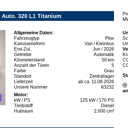
Pr
 Auto. 320 L1 Titanium
MW
Allgemeine Daten:
Um
Fahrzeugtyp
Pkw
Sc
Karosserieform
Van / Kleinbus
Um
Erst-Zul.
Jun / 2026
Ve
Getriebe
Automatik
Kr
Kilometerstand
50 km
C
Anzahl der Türen
5
C
Farbe
Grau
St
Standort
Zentrallager
Lieferzeit
ab ca. 11.08.2026
Unsere Nummer
63232
an
Motor:
kW / PS
125 kW / 170 PS
Treibstoff
Diesel
Hubraum
2.000 cm³