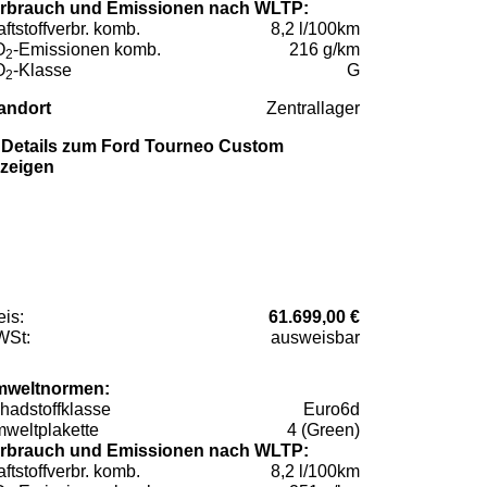
rbrauch und Emissionen nach WLTP:
aftstoffverbr. komb.
8,2 l/100km
O
-Emissionen komb.
216 g/km
2
O
-Klasse
G
2
andort
Zentrallager
Details zum Ford Tourneo Custom
zeigen
eis:
61.699,00 €
St:
ausweisbar
weltnormen:
hadstoffklasse
Euro6d
weltplakette
4 (Green)
rbrauch und Emissionen nach WLTP:
aftstoffverbr. komb.
8,2 l/100km