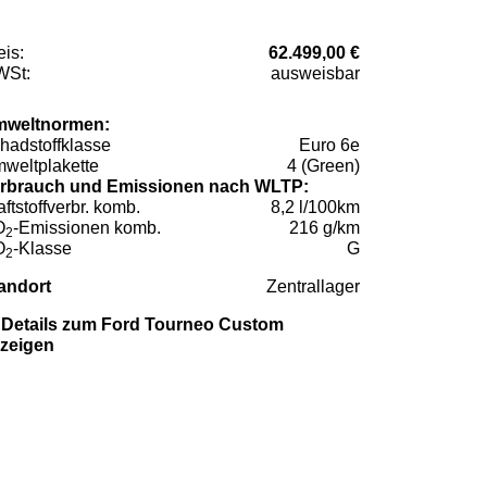
eis:
62.499,00 €
St:
ausweisbar
weltnormen:
hadstoffklasse
Euro 6e
weltplakette
4 (Green)
rbrauch und Emissionen nach WLTP:
aftstoffverbr. komb.
8,2 l/100km
O
-Emissionen komb.
216 g/km
2
O
-Klasse
G
2
andort
Zentrallager
Details zum Ford Tourneo Custom
zeigen