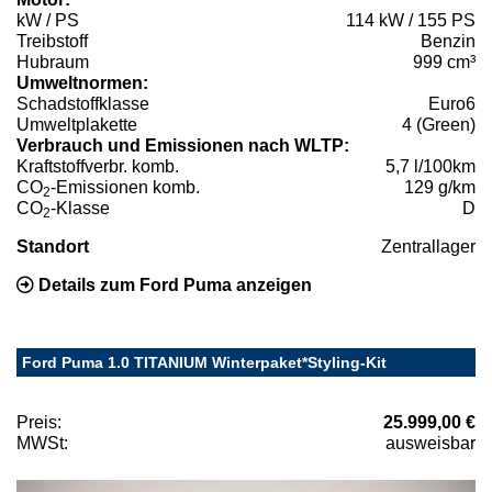
kW / PS
114 kW / 155 PS
Treibstoff
Benzin
Hubraum
999 cm³
Umweltnormen:
Schadstoffklasse
Euro6
Umweltplakette
4 (Green)
Verbrauch und Emissionen nach WLTP:
Kraftstoffverbr. komb.
5,7 l/100km
CO
-Emissionen komb.
129 g/km
2
CO
-Klasse
D
2
Standort
Zentrallager
Details zum Ford Puma anzeigen
Ford Puma 1.0 TITANIUM Winterpaket*Styling-Kit
Preis:
25.999,00 €
MWSt:
ausweisbar