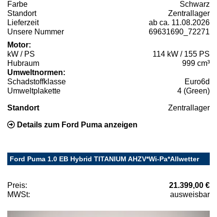
Farbe
Schwarz
Standort
Zentrallager
Lieferzeit
ab ca. 11.08.2026
Unsere Nummer
69631690_72271
Motor:
kW / PS
114 kW / 155 PS
Hubraum
999 cm³
Umweltnormen:
Schadstoffklasse
Euro6d
Umweltplakette
4 (Green)
Standort
Zentrallager
Details zum Ford Puma anzeigen
Ford Puma 1.0 EB Hybrid TITANIUM AHZV*Wi-Pa*Allwetter
Preis:
21.399,00 €
MWSt:
ausweisbar