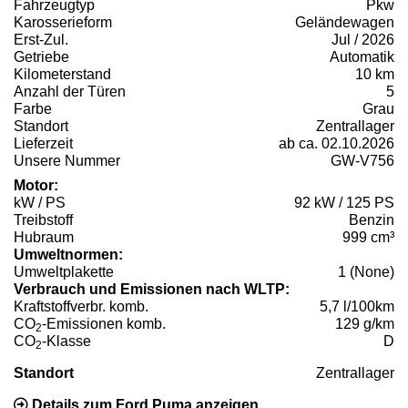
Fahrzeugtyp
Pkw
Karosserieform
Geländewagen
Erst-Zul.
Jul / 2026
Getriebe
Automatik
Kilometerstand
10 km
Anzahl der Türen
5
Farbe
Grau
Standort
Zentrallager
Lieferzeit
ab ca. 02.10.2026
Unsere Nummer
GW-V756
Motor:
kW / PS
92 kW / 125 PS
Treibstoff
Benzin
Hubraum
999 cm³
Umweltnormen:
Umweltplakette
1 (None)
Verbrauch und Emissionen nach WLTP:
Kraftstoffverbr. komb.
5,7 l/100km
CO
-Emissionen komb.
129 g/km
2
CO
-Klasse
D
2
Standort
Zentrallager
Details zum Ford Puma anzeigen