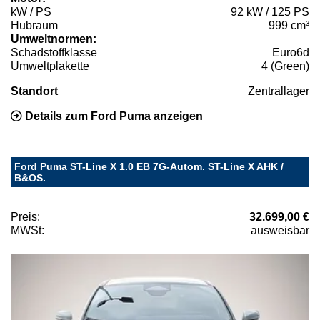
kW / PS
92 kW / 125 PS
Hubraum
999 cm³
Umweltnormen:
Schadstoffklasse
Euro6d
Umweltplakette
4 (Green)
Standort
Zentrallager
Details zum Ford Puma anzeigen
Ford Puma ST-Line X 1.0 EB 7G-Autom. ST-Line X AHK /
B&OS.
Preis:
32.699,00 €
MWSt:
ausweisbar