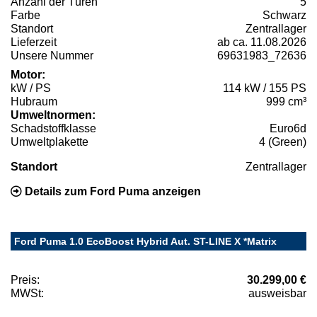
Anzahl der Türen
5
Farbe
Schwarz
Standort
Zentrallager
Lieferzeit
ab ca. 11.08.2026
Unsere Nummer
69631983_72636
Motor:
kW / PS
114 kW / 155 PS
Hubraum
999 cm³
Umweltnormen:
Schadstoffklasse
Euro6d
Umweltplakette
4 (Green)
Standort
Zentrallager
Details zum Ford Puma anzeigen
Ford Puma 1.0 EcoBoost Hybrid Aut. ST-LINE X *Matrix
Preis:
30.299,00 €
MWSt:
ausweisbar