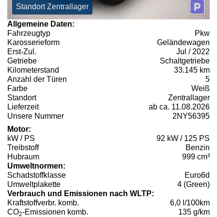
Standort Zentrallager
Allgemeine Daten:
Fahrzeugtyp
Pkw
Karosserieform
Geländewagen
Erst-Zul.
Jul / 2022
Getriebe
Schaltgetriebe
Kilometerstand
33.145 km
Anzahl der Türen
5
Farbe
Weiß
Standort
Zentrallager
Lieferzeit
ab ca. 11.08.2026
Unsere Nummer
2NY56395
Motor:
kW / PS
92 kW / 125 PS
Treibstoff
Benzin
Hubraum
999 cm³
Umweltnormen:
Schadstoffklasse
Euro6d
Umweltplakette
4 (Green)
Verbrauch und Emissionen nach WLTP:
Kraftstoffverbr. komb.
6,0 l/100km
CO
-Emissionen komb.
135 g/km
2