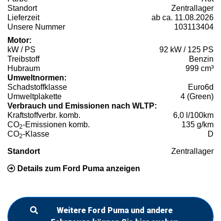
Standort
Zentrallager
Lieferzeit
ab ca. 11.08.2026
Unsere Nummer
103113404
Motor:
kW / PS
92 kW / 125 PS
Treibstoff
Benzin
Hubraum
999 cm³
Umweltnormen:
Schadstoffklasse
Euro6d
Umweltplakette
4 (Green)
Verbrauch und Emissionen nach WLTP:
Kraftstoffverbr. komb.
6,0 l/100km
CO
-Emissionen komb.
135 g/km
2
CO
-Klasse
D
2
Standort
Zentrallager
Details zum Ford Puma anzeigen
Weitere Ford Puma und andere