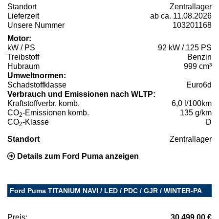
Standort
Zentrallager
Lieferzeit
ab ca. 11.08.2026
Unsere Nummer
103201168
Motor:
kW / PS
92 kW / 125 PS
Treibstoff
Benzin
Hubraum
999 cm³
Umweltnormen:
Schadstoffklasse
Euro6d
Verbrauch und Emissionen nach WLTP:
Kraftstoffverbr. komb.
6,0 l/100km
CO
-Emissionen komb.
135 g/km
2
CO
-Klasse
D
2
Standort
Zentrallager
Details zum Ford Puma anzeigen
Ford Puma TITANIUM NAVI / LED / PDC / GJR / WINTER-PA
Preis:
30.499,00 €