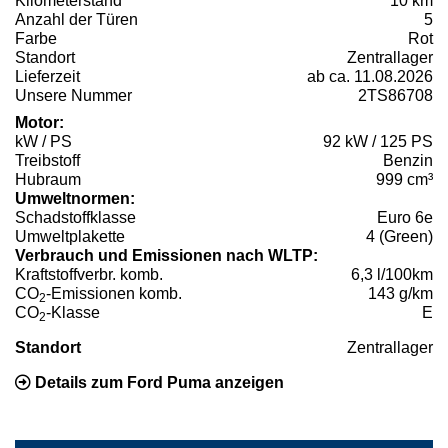
Kilometerstand
10 km
Anzahl der Türen
5
Farbe
Rot
Standort
Zentrallager
Lieferzeit
ab ca. 11.08.2026
Unsere Nummer
2TS86708
Motor:
kW / PS
92 kW / 125 PS
Treibstoff
Benzin
Hubraum
999 cm³
Umweltnormen:
Schadstoffklasse
Euro 6e
Umweltplakette
4 (Green)
Verbrauch und Emissionen nach WLTP:
Kraftstoffverbr. komb.
6,3 l/100km
CO
-Emissionen komb.
143 g/km
2
CO
-Klasse
E
2
Standort
Zentrallager
Details zum Ford Puma anzeigen