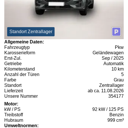
Standort Zentrallager
Allgemeine Daten:
Fahrzeugtyp
Pkw
Karosserieform
Geländewagen
Erst-Zul.
Sep / 2025
Getriebe
Automatik
Kilometerstand
10 km
Anzahl der Türen
5
Farbe
Grau
Standort
Zentrallager
Lieferzeit
ab ca. 11.08.2026
Unsere Nummer
354177
Motor:
kW / PS
92 kW / 125 PS
Treibstoff
Benzin
Hubraum
999 cm³
Umweltnormen: