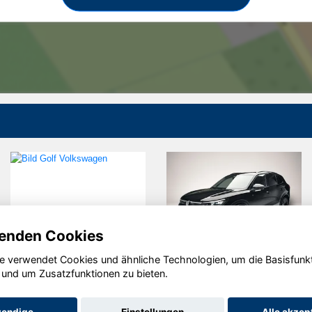
enden Cookies
e verwendet Cookies und ähnliche Technologien, um die Basisfunk
Volkswagen
Volkswagen
 und um Zusatzfunktionen zu bieten.
Golf
Tiguan