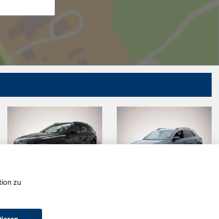
tion zu
Hyundai
Volkswagen
TUCSON
T-Roc