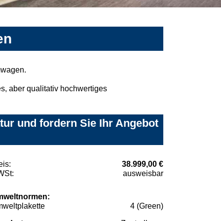
en
mwagen.
, aber qualitativ hochwertiges
ur und fordern Sie Ihr Angebot
eis:
38.999,00 €
St:
ausweisbar
weltnormen:
weltplakette
4 (Green)