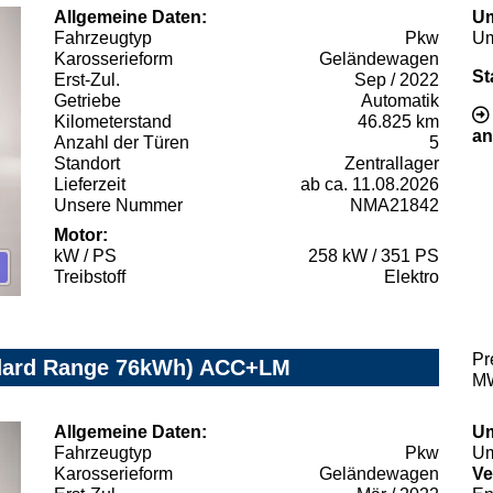
Allgemeine Daten:
Um
Fahrzeugtyp
Pkw
Um
Karosserieform
Geländewagen
St
Erst-Zul.
Sep / 2022
Getriebe
Automatik
Kilometerstand
46.825 km
an
Anzahl der Türen
5
Standort
Zentrallager
Lieferzeit
ab ca. 11.08.2026
Unsere Nummer
NMA21842
Motor:
kW / PS
258 kW / 351 PS
Treibstoff
Elektro
Pr
dard Range 76kWh) ACC+LM
MW
Allgemeine Daten:
Um
Fahrzeugtyp
Pkw
Um
Karosserieform
Geländewagen
Ve