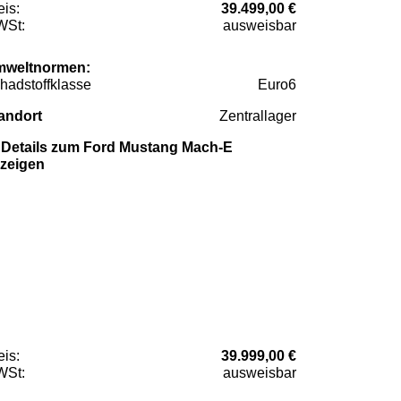
eis:
39.499,00 €
St:
ausweisbar
weltnormen:
hadstoffklasse
Euro6
andort
Zentrallager
Details zum Ford Mustang Mach-E
zeigen
eis:
39.999,00 €
St:
ausweisbar