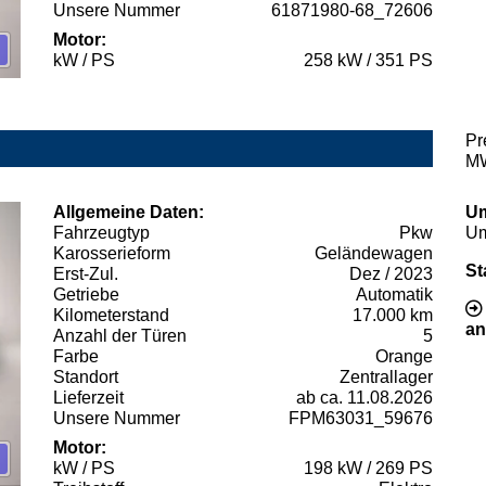
Unsere Nummer
61871980-68_72606
Motor:
kW / PS
258 kW / 351 PS
Pr
MW
Allgemeine Daten:
Um
Fahrzeugtyp
Pkw
Um
Karosserieform
Geländewagen
St
Erst-Zul.
Dez / 2023
Getriebe
Automatik
Kilometerstand
17.000 km
an
Anzahl der Türen
5
Farbe
Orange
Standort
Zentrallager
Lieferzeit
ab ca. 11.08.2026
Unsere Nummer
FPM63031_59676
Motor:
kW / PS
198 kW / 269 PS