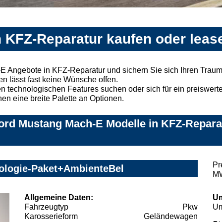
 KFZ-Reparatur kaufen oder leas
E Angebote in KFZ-Reparatur und sichern Sie sich Ihren Trau
n lässt fast keine Wünsche offen.
 technologischen Features suchen oder sich für ein preiswertes
nen eine breite Palette an Optionen.
ord Mustang Mach-E Modelle in KFZ-Reparat
Pr
ologie-Paket+AmbienteBel
MW
Allgemeine Daten:
Um
Fahrzeugtyp
Pkw
Um
Karosserieform
Geländewagen