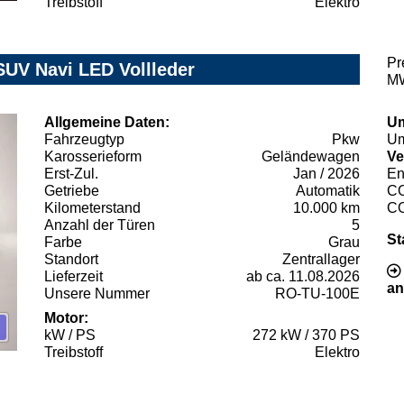
Treibstoff
Elektro
Pr
UV Navi LED Vollleder
MW
Allgemeine Daten:
Um
Fahrzeugtyp
Pkw
Um
Karosserieform
Geländewagen
Ve
Erst-Zul.
Jan / 2026
En
Getriebe
Automatik
C
Kilometerstand
10.000 km
C
Anzahl der Türen
5
St
Farbe
Grau
Standort
Zentrallager
Lieferzeit
ab ca. 11.08.2026
an
Unsere Nummer
RO-TU-100E
Motor:
kW / PS
272 kW / 370 PS
Treibstoff
Elektro