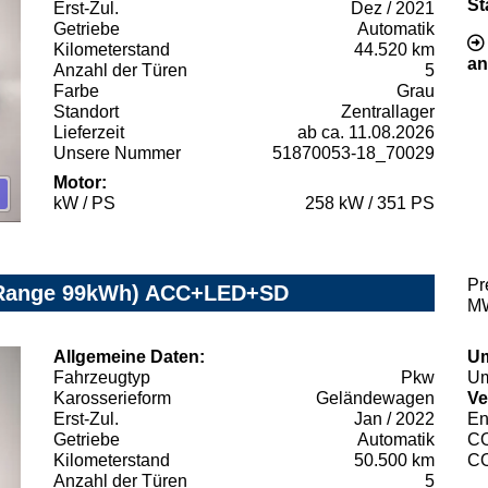
St
Erst-Zul.
Dez / 2021
Getriebe
Automatik
Kilometerstand
44.520 km
an
Anzahl der Türen
5
Farbe
Grau
Standort
Zentrallager
Lieferzeit
ab ca. 11.08.2026
Unsere Nummer
51870053-18_70029
Motor:
kW / PS
258 kW / 351 PS
Pr
 Range 99kWh) ACC+LED+SD
MW
Allgemeine Daten:
Um
Fahrzeugtyp
Pkw
Um
Karosserieform
Geländewagen
Ve
Erst-Zul.
Jan / 2022
En
Getriebe
Automatik
C
Kilometerstand
50.500 km
C
Anzahl der Türen
5