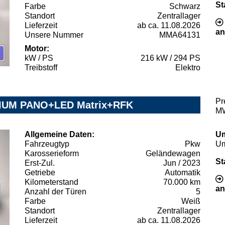
St
Farbe
Schwarz
Standort
Zentrallager
Lieferzeit
ab ca. 11.08.2026
an
Unsere Nummer
MMA64131
Motor:
kW / PS
216 kW / 294 PS
Treibstoff
Elektro
Pr
IUM PANO+LED Matrix+RFK
MW
Allgemeine Daten:
Um
Fahrzeugtyp
Pkw
Um
Karosserieform
Geländewagen
St
Erst-Zul.
Jun / 2023
Getriebe
Automatik
Kilometerstand
70.000 km
an
Anzahl der Türen
5
Farbe
Weiß
Standort
Zentrallager
Lieferzeit
ab ca. 11.08.2026