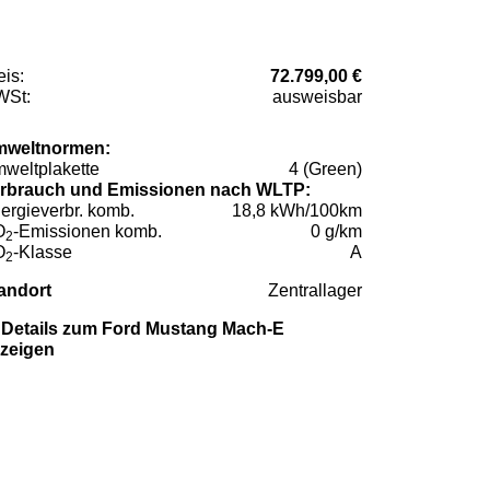
eis:
72.799,00 €
St:
ausweisbar
weltnormen:
weltplakette
4 (Green)
rbrauch und Emissionen nach WLTP:
ergieverbr. komb.
18,8 kWh/100km
O
-Emissionen komb.
0 g/km
2
O
-Klasse
A
2
andort
Zentrallager
Details zum Ford Mustang Mach-E
zeigen