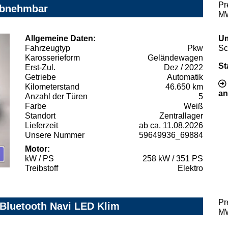
Pr
abnehmbar
MW
Allgemeine Daten:
Um
Fahrzeugtyp
Pkw
Sc
Karosserieform
Geländewagen
St
Erst-Zul.
Dez / 2022
Getriebe
Automatik
Kilometerstand
46.650 km
an
Anzahl der Türen
5
Farbe
Weiß
Standort
Zentrallager
Lieferzeit
ab ca. 11.08.2026
Unsere Nummer
59649936_69884
Motor:
kW / PS
258 kW / 351 PS
Treibstoff
Elektro
Pr
Bluetooth Navi LED Klim
MW