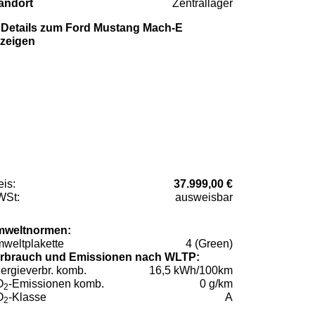
andort
Zentrallager
Details zum Ford Mustang Mach-E
zeigen
eis:
37.999,00 €
St:
ausweisbar
weltnormen:
weltplakette
4 (Green)
rbrauch und Emissionen nach WLTP:
ergieverbr. komb.
16,5 kWh/100km
O
-Emissionen komb.
0 g/km
2
O
-Klasse
A
2