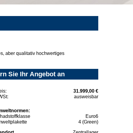
, aber qualitativ hochwertiges
n Sie Ihr Angebot an
eis:
31.999,00 €
St:
ausweisbar
weltnormen:
hadstoffklasse
Euro6
weltplakette
4 (Green)
andort
Zentrallager