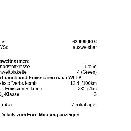
eis:
63.999,00 €
St:
ausweisbar
weltnormen:
hadstoffklasse
Euro6d
weltplakette
4 (Green)
rbrauch und Emissionen nach WLTP:
aftstoffverbr. komb.
12,4 l/100km
O
-Emissionen komb.
282 g/km
2
O
-Klasse
G
2
andort
Zentrallager
Details zum Ford Mustang anzeigen