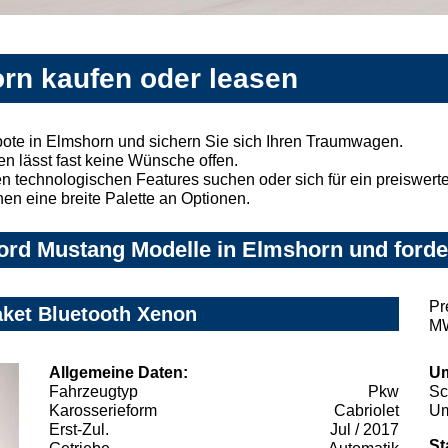
rn kaufen oder leasen
ote in Elmshorn und sichern Sie sich Ihren Traumwagen.
n lässt fast keine Wünsche offen.
 technologischen Features suchen oder sich für ein preiswertes
nen eine breite Palette an Optionen.
ord Mustang Modelle in Elmshorn und forder
Pr
aket Bluetooth Xenon
MW
Allgemeine Daten:
Um
Fahrzeugtyp
Pkw
Sc
Karosserieform
Cabriolet
Um
Erst-Zul.
Jul / 2017
St