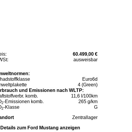
eis:
60.499,00 €
St:
ausweisbar
weltnormen:
hadstoffklasse
Euro6d
weltplakette
4 (Green)
rbrauch und Emissionen nach WLTP:
aftstoffverbr. komb.
11,6 l/100km
O
-Emissionen komb.
265 g/km
2
O
-Klasse
G
2
andort
Zentrallager
Details zum Ford Mustang anzeigen