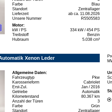
Farbe
Blau
Standort
Zentrallager
Lieferzeit
ab ca. 11.08.2026
Unsere Nummer
R5505583
Motor:
kW / PS
334 kW / 454 PS
Treibstoff
Benzin
Hubraum
5.038 cm³
Pr
 Automatik Xenon Leder
MW
Allgemeine Daten:
Um
Fahrzeugtyp
Pkw
Sc
Karosserieform
Cabriolet
Um
Erst-Zul.
Jan / 2016
St
Getriebe
Automatik
Kilometerstand
80.367 km
Anzahl der Türen
3
Farbe
Grün
Standort
Zentrallager