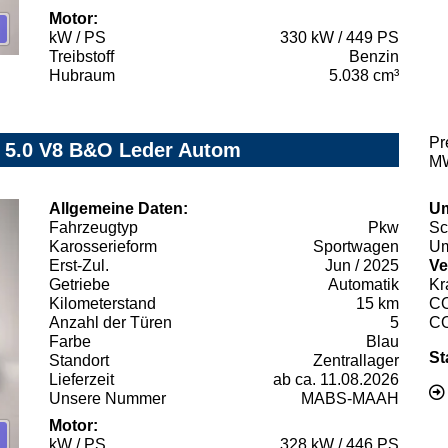
Motor:
kW / PS
330 kW / 449 PS
Treibstoff
Benzin
Hubraum
5.038 cm³
Pr
 5.0 V8 B&O Leder Autom
MW
Allgemeine Daten:
Um
Fahrzeugtyp
Pkw
Sc
Karosserieform
Sportwagen
Um
Erst-Zul.
Jun / 2025
Ve
Getriebe
Automatik
Kr
Kilometerstand
15 km
C
Anzahl der Türen
5
C
Farbe
Blau
St
Standort
Zentrallager
Lieferzeit
ab ca. 11.08.2026
Unsere Nummer
MABS-MAAH
Motor:
kW / PS
328 kW / 446 PS