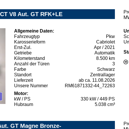
Pr
-VCT V8 Aut. GT RFK+LE
MW
Allgemeine Daten:
Um
Fahrzeugtyp
Pkw
Sc
Karosserieform
Cabriolet
Um
Erst-Zul.
Apr / 2021
St
Getriebe
Automatik
Kilometerstand
8.500 km
Anzahl der Türen
3
Farbe
Schwarz
Standort
Zentrallager
Lieferzeit
ab ca. 11.08.2026
Unsere Nummer
RM61871332-44_72263
Motor:
kW / PS
330 kW / 449 PS
Hubraum
5.038 cm³
Pr
Aut. GT Magne Bronze-