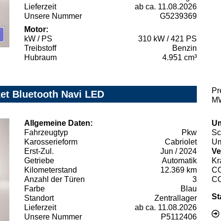
Lieferzeit
ab ca. 11.08.2026
Unsere Nummer
G5239369
Motor:
kW / PS
310 kW / 421 PS
Treibstoff
Benzin
Hubraum
4.951 cm³
Pr
et Bluetooth Navi LED
MW
Allgemeine Daten:
Um
Fahrzeugtyp
Pkw
Sc
Karosserieform
Cabriolet
Um
Erst-Zul.
Jun / 2024
Ve
Getriebe
Automatik
Kr
Kilometerstand
12.369 km
C
Anzahl der Türen
3
C
Farbe
Blau
St
Standort
Zentrallager
Lieferzeit
ab ca. 11.08.2026
Unsere Nummer
P5112406