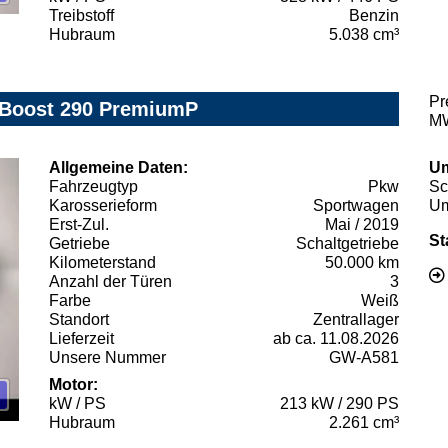
Treibstoff
Benzin
Hubraum
5.038 cm³
Pr
oBoost 290 PremiumP
MW
Allgemeine Daten:
Um
Fahrzeugtyp
Pkw
Sc
Karosserieform
Sportwagen
Um
Erst-Zul.
Mai / 2019
St
Getriebe
Schaltgetriebe
Kilometerstand
50.000 km
Anzahl der Türen
3
Farbe
Weiß
Standort
Zentrallager
Lieferzeit
ab ca. 11.08.2026
Unsere Nummer
GW-A581
Motor:
kW / PS
213 kW / 290 PS
Hubraum
2.261 cm³