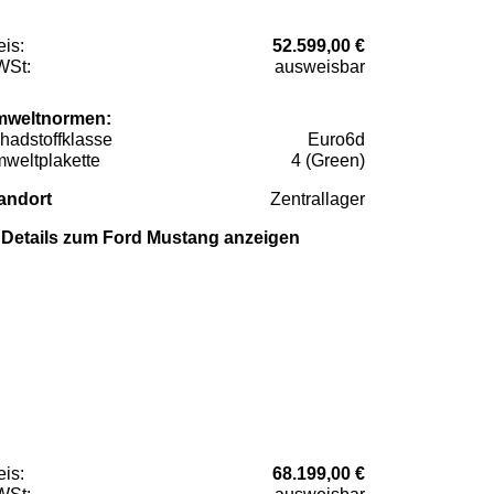
eis:
52.599,00 €
St:
ausweisbar
weltnormen:
hadstoffklasse
Euro6d
weltplakette
4 (Green)
andort
Zentrallager
Details zum Ford Mustang anzeigen
eis:
68.199,00 €