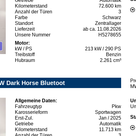
Getriebe
Automatik
Kilometerstand
72.600 km
Anzahl der Türen
3
Farbe
Schwarz
Standort
Zentrallager
Lieferzeit
ab ca. 11.08.2026
Unsere Nummer
H5278655
Motor:
kW / PS
213 kW / 290 PS
Treibstoff
Benzin
Hubraum
2.261 cm³
Pr
kW Dark Horse Bluetoot
MW
Allgemeine Daten:
Um
Fahrzeugtyp
Pkw
Um
Karosserieform
Sportwagen
St
Erst-Zul.
Jan / 2025
Getriebe
Automatik
Kilometerstand
11.713 km
Anzahl der Türen
3