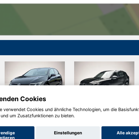
enden Cookies
e verwendet Cookies und ähnliche Technologien, um die Basisfunk
eat Leon
Seat Ateca
C
 und um Zusatzfunktionen zu bieten.
endige
Einstellungen
Alle akzep
ptieren