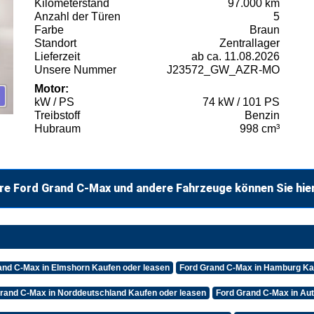
Kilometerstand
97.000 km
Anzahl der Türen
5
Farbe
Braun
Standort
Zentrallager
Lieferzeit
ab ca. 11.08.2026
Unsere Nummer
J23572_GW_AZR-MO
Motor:
kW / PS
74 kW / 101 PS
Treibstoff
Benzin
Hubraum
998 cm³
re Ford Grand C-Max und andere Fahrzeuge können Sie hie
and C-Max in Elmshorn Kaufen oder leasen
Ford Grand C-Max in Hamburg Ka
rand C-Max in Norddeutschland Kaufen oder leasen
Ford Grand C-Max in Au