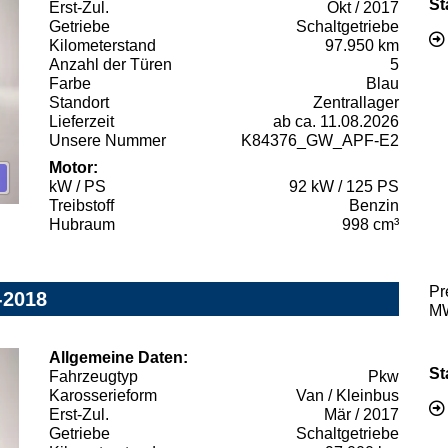
St
Erst-Zul.
Okt / 2017
Getriebe
Schaltgetriebe
Kilometerstand
97.950 km
Anzahl der Türen
5
Farbe
Blau
Standort
Zentrallager
Lieferzeit
ab ca. 11.08.2026
Unsere Nummer
K84376_GW_APF-E2
Motor:
kW / PS
92 kW / 125 PS
Treibstoff
Benzin
Hubraum
998 cm³
Pr
-2018
MW
Allgemeine Daten:
St
Fahrzeugtyp
Pkw
Karosserieform
Van / Kleinbus
Erst-Zul.
Mär / 2017
Getriebe
Schaltgetriebe