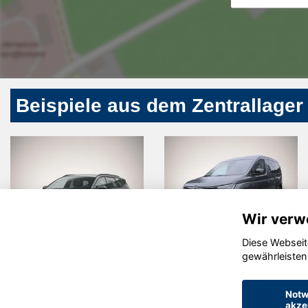
Beispiele aus dem Zentrallager
Wir verw
Diese Webseit
Ford Transit
Volkswagen
S
gewährleisten
Custom
T7
Transporter
Notw
akze