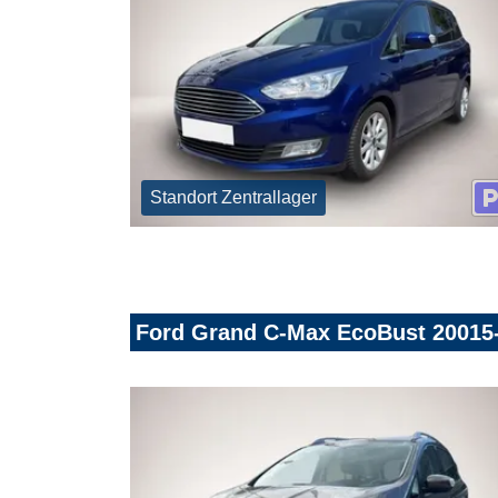
Standort Zentrallager
Ford Grand C-Max EcoBust 20015