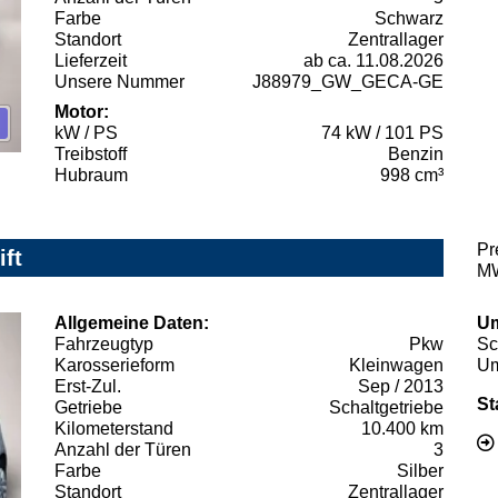
Farbe
Schwarz
Standort
Zentrallager
Lieferzeit
ab ca. 11.08.2026
Unsere Nummer
J88979_GW_GECA-GE
Motor:
kW / PS
74 kW / 101 PS
Treibstoff
Benzin
Hubraum
998 cm³
Pr
ift
MW
Allgemeine Daten:
Um
Fahrzeugtyp
Pkw
Sc
Karosserieform
Kleinwagen
Um
Erst-Zul.
Sep / 2013
St
Getriebe
Schaltgetriebe
Kilometerstand
10.400 km
Anzahl der Türen
3
Farbe
Silber
Standort
Zentrallager