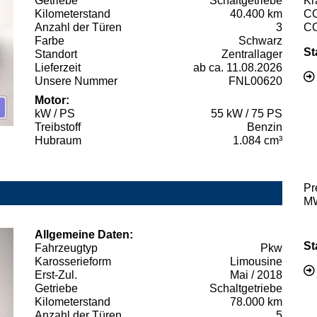
Getriebe
Schaltgetriebe
Kr
Kilometerstand
40.400 km
C
Anzahl der Türen
3
C
Farbe
Schwarz
St
Standort
Zentrallager
Lieferzeit
ab ca. 11.08.2026
Unsere Nummer
FNL00620
Motor:
kW / PS
55 kW / 75 PS
Treibstoff
Benzin
Hubraum
1.084 cm³
Pr
MW
Allgemeine Daten:
St
Fahrzeugtyp
Pkw
Karosserieform
Limousine
Erst-Zul.
Mai / 2018
Getriebe
Schaltgetriebe
Kilometerstand
78.000 km
Anzahl der Türen
5