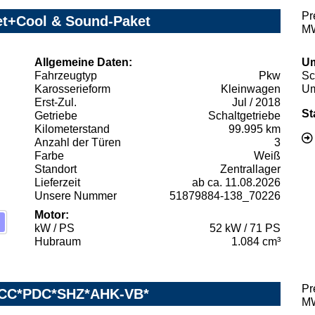
Pr
et+Cool & Sound-Paket
MW
Allgemeine Daten:
Um
Fahrzeugtyp
Pkw
Sc
Karosserieform
Kleinwagen
Um
Erst-Zul.
Jul / 2018
St
Getriebe
Schaltgetriebe
Kilometerstand
99.995 km
Anzahl der Türen
3
Farbe
Weiß
Standort
Zentrallager
Lieferzeit
ab ca. 11.08.2026
Unsere Nummer
51879884-138_70226
Motor:
kW / PS
52 kW / 71 PS
Hubraum
1.084 cm³
Pr
*ACC*PDC*SHZ*AHK-VB*
MW