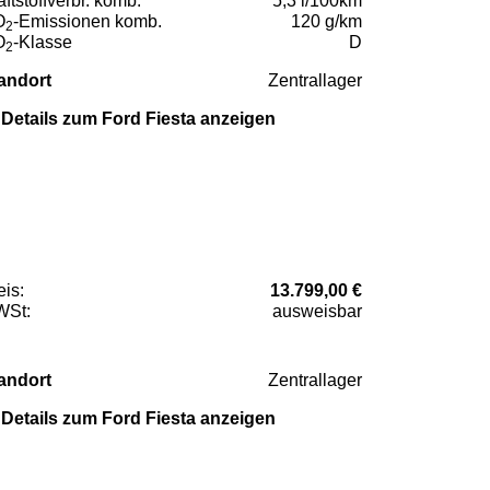
aftstoffverbr. komb.
5,3 l/100km
O
-Emissionen komb.
120 g/km
2
O
-Klasse
D
2
andort
Zentrallager
Details zum Ford Fiesta anzeigen
eis:
13.799,00 €
St:
ausweisbar
andort
Zentrallager
Details zum Ford Fiesta anzeigen