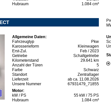
Hubraum
1.084 cm³
Pr
NECT
MW
Allgemeine Daten:
Um
Fahrzeugtyp
Pkw
Sc
Karosserieform
Kleinwagen
Um
Erst-Zul.
Feb / 2023
St
Getriebe
Schaltgetriebe
Kilometerstand
29.641 km
Anzahl der Türen
5
Farbe
Schwarz
Standort
Zentrallager
Lieferzeit
ab ca. 11.08.2026
Unsere Nummer
67931479_71855
Motor:
kW / PS
55 kW / 75 PS
Hubraum
1.084 cm³