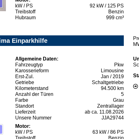
kW / PS
92 kW / 125 PS
Treibstoff
Benzin
Hubraum
999 cm³
Pr
ima Einparkhilfe
MW
Allgemeine Daten:
Um
Fahrzeugtyp
Pkw
Sc
Karosserieform
Limousine
St
Erst-Zul.
Jan / 2019
Getriebe
Schaltgetriebe
Kilometerstand
94.500 km
Anzahl der Türen
5
Farbe
Grau
Standort
Zentrallager
Lieferzeit
ab ca. 11.08.2026
Unsere Nummer
JJA29744
Motor:
kW / PS
63 kW / 86 PS
Treibstoff
Benzin