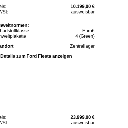
eis:
10.199,00 €
St:
ausweisbar
weltnormen:
hadstoffklasse
Euro6
weltplakette
4 (Green)
andort
Zentrallager
Details zum Ford Fiesta anzeigen
eis:
23.999,00 €
St:
ausweisbar