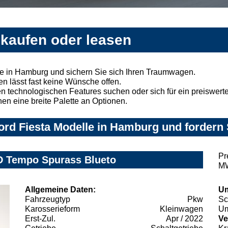
 kaufen oder leasen
te in Hamburg und sichern Sie sich Ihren Traumwagen.
n lässt fast keine Wünsche offen.
 technologischen Features suchen oder sich für ein preiswertes
nen eine breite Palette an Optionen.
rd Fiesta Modelle in Hamburg und fordern 
Pr
D Tempo Spurass Blueto
MW
Allgemeine Daten:
Um
Fahrzeugtyp
Pkw
Sc
Karosserieform
Kleinwagen
Um
Erst-Zul.
Apr / 2022
Ve