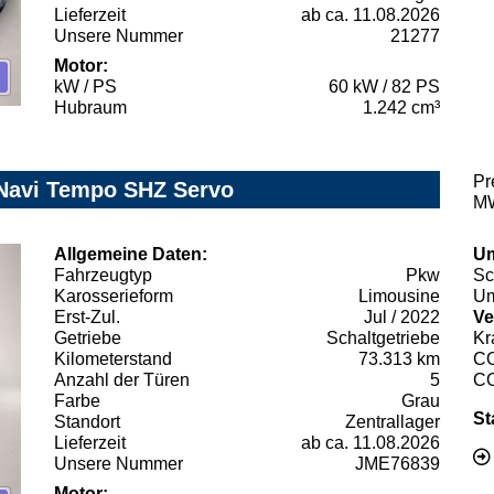
Lieferzeit
ab ca. 11.08.2026
Unsere Nummer
21277
Motor:
kW / PS
60 kW / 82 PS
Hubraum
1.242 cm³
Pr
 Navi Tempo SHZ Servo
MW
Allgemeine Daten:
Um
Fahrzeugtyp
Pkw
Sc
Karosserieform
Limousine
Um
Erst-Zul.
Jul / 2022
Ve
Getriebe
Schaltgetriebe
Kr
Kilometerstand
73.313 km
C
Anzahl der Türen
5
C
Farbe
Grau
St
Standort
Zentrallager
Lieferzeit
ab ca. 11.08.2026
Unsere Nummer
JME76839
Motor: