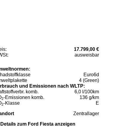
eis:
17.799,00 €
St:
ausweisbar
weltnormen:
hadstoffklasse
Euro6d
weltplakette
4 (Green)
rbrauch und Emissionen nach WLTP:
aftstoffverbr. komb.
6,0 l/100km
O
-Emissionen komb.
136 g/km
2
O
-Klasse
E
2
andort
Zentrallager
Details zum Ford Fiesta anzeigen