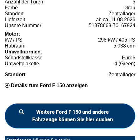
Anzahl der Türen
5
Farbe
Grau
Standort
Zentrallager
Lieferzeit
ab ca. 11.08.2026
Unsere Nummer
51878668-70_67924
Motor:
kW / PS
298 kW / 405 PS
Hubraum
5.038 cm³
Umweltnormen:
Schadstoffklasse
Euro6
Umweltplakette
4 (Green)
Standort
Zentrallager
Details zum Ford F 150 anzeigen
Weitere Ford F 150 und andere
Fahrzeuge können Sie hier suchen
Stattdessen können Sie auch: