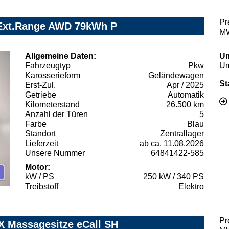
Pr
 Ext.Range AWD 79kWh P
MW
Allgemeine Daten:
Um
Fahrzeugtyp
Pkw
Um
Karosserieform
Geländewagen
St
Erst-Zul.
Apr / 2025
Getriebe
Automatik
Kilometerstand
26.500 km
Anzahl der Türen
5
Farbe
Blau
Standort
Zentrallager
Lieferzeit
ab ca. 11.08.2026
Unsere Nummer
64841422-585
Motor:
kW / PS
250 kW / 340 PS
Treibstoff
Elektro
Pr
 Massagesitze eCall SH