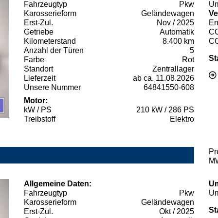
Fahrzeugtyp
Pkw
Um
Karosserieform
Geländewagen
Ve
Erst-Zul.
Nov / 2025
En
Getriebe
Automatik
C
Kilometerstand
8.400 km
C
Anzahl der Türen
5
St
Farbe
Rot
Standort
Zentrallager
Lieferzeit
ab ca. 11.08.2026
Unsere Nummer
64841550-608
Motor:
kW / PS
210 kW / 286 PS
Treibstoff
Elektro
Pr
MW
Allgemeine Daten:
Um
Fahrzeugtyp
Pkw
Um
Karosserieform
Geländewagen
St
Erst-Zul.
Okt / 2025