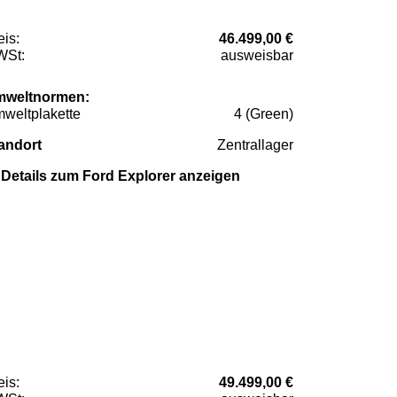
eis:
46.499,00 €
St:
ausweisbar
weltnormen:
weltplakette
4 (Green)
andort
Zentrallager
Details zum Ford Explorer anzeigen
eis:
49.499,00 €