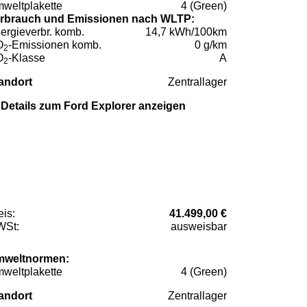
weltplakette
4 (Green)
rbrauch und Emissionen nach WLTP:
ergieverbr. komb.
14,7 kWh/100km
O
-Emissionen komb.
0 g/km
2
O
-Klasse
A
2
andort
Zentrallager
Details zum Ford Explorer anzeigen
eis:
41.499,00 €
St:
ausweisbar
weltnormen:
weltplakette
4 (Green)
andort
Zentrallager