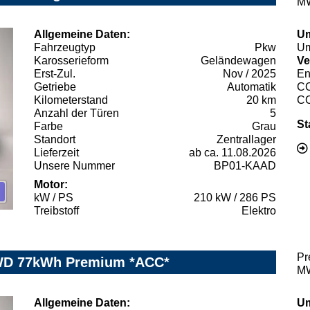
MW
Allgemeine Daten:
Um
Fahrzeugtyp
Pkw
Um
Karosserieform
Geländewagen
Ve
Erst-Zul.
Nov / 2025
En
Getriebe
Automatik
C
Kilometerstand
20 km
C
Anzahl der Türen
5
St
Farbe
Grau
Standort
Zentrallager
Lieferzeit
ab ca. 11.08.2026
Unsere Nummer
BP01-KAAD
Motor:
kW / PS
210 kW / 286 PS
Treibstoff
Elektro
Pr
RWD 77kWh Premium *ACC*
MW
Allgemeine Daten:
Um