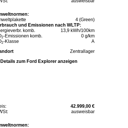
St:
ausweisbar
weltnormen:
weltplakette
4 (Green)
rbrauch und Emissionen nach WLTP:
ergieverbr. komb.
13,9 kWh/100km
O
-Emissionen komb.
0 g/km
2
O
-Klasse
A
2
andort
Zentrallager
Details zum Ford Explorer anzeigen
eis:
42.999,00 €
St:
ausweisbar
weltnormen: