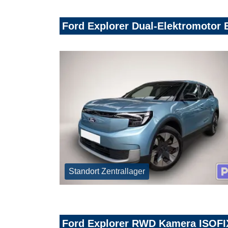
Ford Explorer Dual-Elektromotor
Standort Zentrallager
Ford Explorer RWD Kamera ISOFIX