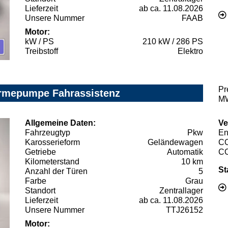
Lieferzeit
ab ca. 11.08.2026
Unsere Nummer
FAAB
Motor:
kW / PS
210 kW / 286 PS
Treibstoff
Elektro
Pr
ärmepumpe Fahrassistenz
MW
Allgemeine Daten:
Ve
Fahrzeugtyp
Pkw
En
Karosserieform
Geländewagen
C
Getriebe
Automatik
C
Kilometerstand
10 km
St
Anzahl der Türen
5
Farbe
Grau
Standort
Zentrallager
Lieferzeit
ab ca. 11.08.2026
Unsere Nummer
TTJ26152
Motor: