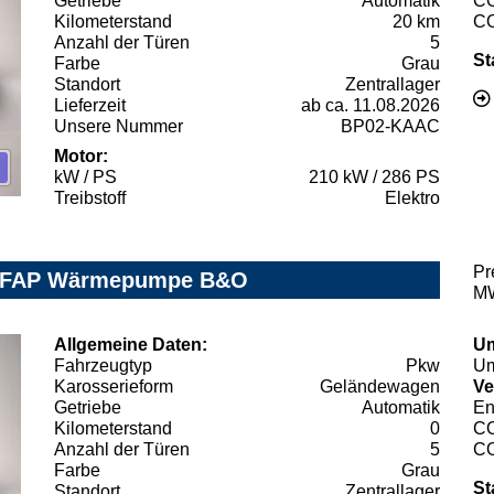
Getriebe
Automatik
C
Kilometerstand
20 km
C
Anzahl der Türen
5
St
Farbe
Grau
Standort
Zentrallager
Lieferzeit
ab ca. 11.08.2026
Unsere Nummer
BP02-KAAC
Motor:
kW / PS
210 kW / 286 PS
Treibstoff
Elektro
Pr
D FAP Wärmepumpe B&O
MW
Allgemeine Daten:
Um
Fahrzeugtyp
Pkw
Um
Karosserieform
Geländewagen
Ve
Getriebe
Automatik
En
Kilometerstand
0
C
Anzahl der Türen
5
C
Farbe
Grau
St
Standort
Zentrallager