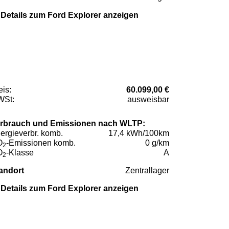
Details zum Ford Explorer anzeigen
eis:
60.099,00 €
St:
ausweisbar
rbrauch und Emissionen nach WLTP:
ergieverbr. komb.
17,4 kWh/100km
O
-Emissionen komb.
0 g/km
2
O
-Klasse
A
2
andort
Zentrallager
Details zum Ford Explorer anzeigen