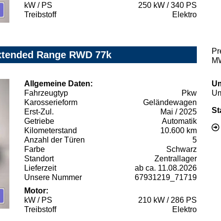
kW / PS
250 kW / 340 PS
Treibstoff
Elektro
Pr
Extended Range RWD 77k
MW
Allgemeine Daten:
Um
Fahrzeugtyp
Pkw
Um
Karosserieform
Geländewagen
St
Erst-Zul.
Mai / 2025
Getriebe
Automatik
Kilometerstand
10.600 km
Anzahl der Türen
5
Farbe
Schwarz
Standort
Zentrallager
Lieferzeit
ab ca. 11.08.2026
Unsere Nummer
67931219_71719
Motor:
kW / PS
210 kW / 286 PS
Treibstoff
Elektro