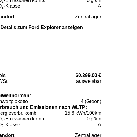
O
-Emissionen komb.
0 g/km
2
O
-Klasse
A
2
andort
Zentrallager
Details zum Ford Explorer anzeigen
eis:
60.399,00 €
St:
ausweisbar
weltnormen:
weltplakette
4 (Green)
rbrauch und Emissionen nach WLTP:
ergieverbr. komb.
15,6 kWh/100km
O
-Emissionen komb.
0 g/km
2
O
-Klasse
A
2
andort
Zentrallager