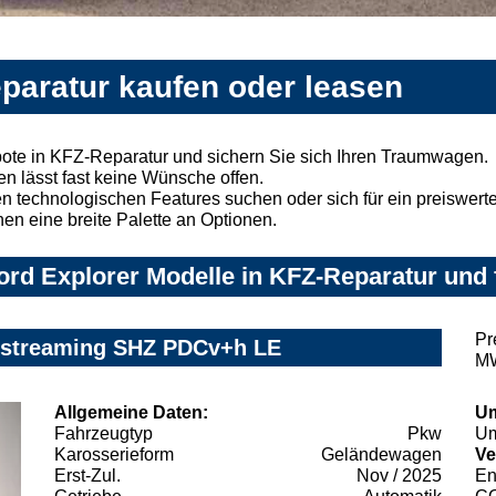
paratur kaufen oder leasen
ote in KFZ-Reparatur und sichern Sie sich Ihren Traumwagen.
n lässt fast keine Wünsche offen.
 technologischen Features suchen oder sich für ein preiswertes
nen eine breite Palette an Optionen.
rd Explorer Modelle in KFZ-Reparatur und 
Pr
kstreaming SHZ PDCv+h LE
MW
Allgemeine Daten:
Um
Fahrzeugtyp
Pkw
Um
Karosserieform
Geländewagen
Ve
Erst-Zul.
Nov / 2025
En