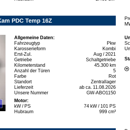
Pr
e Kam PDC Temp 16Z
MW
Allgemeine Daten:
Um
Fahrzeugtyp
Pkw
Sc
Karosserieform
Kombi
Um
Erst-Zul.
Aug / 2021
St
Getriebe
Schaltgetriebe
Kilometerstand
45.300 km
Anzahl der Türen
5
Farbe
Rot
Standort
Zentrallager
Lieferzeit
ab ca. 11.08.2026
Unsere Nummer
GW-ABO1150
Motor:
kW / PS
74 kW / 101 PS
Hubraum
999 cm³