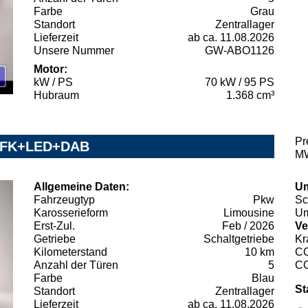
Farbe
Grau
Standort
Zentrallager
Lieferzeit
ab ca. 11.08.2026
Unsere Nummer
GW-ABO1126
Motor:
kW / PS
70 kW / 95 PS
Hubraum
1.368 cm³
Pr
n RFK+LED+DAB
MW
Allgemeine Daten:
Um
Fahrzeugtyp
Pkw
Sc
Karosserieform
Limousine
Um
Erst-Zul.
Feb / 2026
Ve
Getriebe
Schaltgetriebe
Kr
Kilometerstand
10 km
C
Anzahl der Türen
5
C
Farbe
Blau
St
Standort
Zentrallager
Lieferzeit
ab ca. 11.08.2026