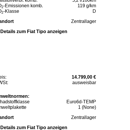
aftstoffverbr. komb.
5,2 l/100km
O
-Emissionen komb.
119 g/km
2
O
-Klasse
D
2
andort
Zentrallager
Details zum Fiat Tipo anzeigen
eis:
14.799,00 €
St:
ausweisbar
weltnormen:
hadstoffklasse
Euro6d-TEMP
weltplakette
1 (None)
andort
Zentrallager
Details zum Fiat Tipo anzeigen