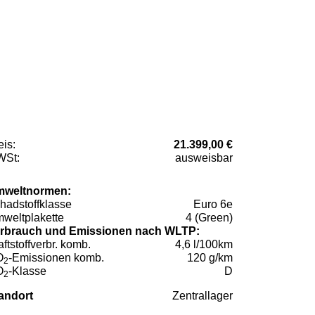
eis:
21.399,00 €
St:
ausweisbar
weltnormen:
hadstoffklasse
Euro 6e
weltplakette
4 (Green)
rbrauch und Emissionen nach WLTP:
aftstoffverbr. komb.
4,6 l/100km
O
-Emissionen komb.
120 g/km
2
O
-Klasse
D
2
andort
Zentrallager