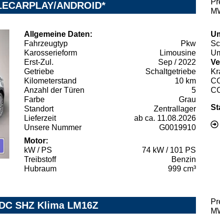
Pr
PPLECARPLAY/ANDROID*
MW
Allgemeine Daten:
Um
Fahrzeugtyp
Pkw
Sc
Karosserieform
Limousine
Um
Erst-Zul.
Sep / 2022
Ve
Getriebe
Schaltgetriebe
Kr
Kilometerstand
10 km
C
Anzahl der Türen
5
C
Farbe
Grau
St
Standort
Zentrallager
Lieferzeit
ab ca. 11.08.2026
Unsere Nummer
G0019910
Motor:
kW / PS
74 kW / 101 PS
Treibstoff
Benzin
Hubraum
999 cm³
Pr
 PDC SHZ Klima LM16Z
MW