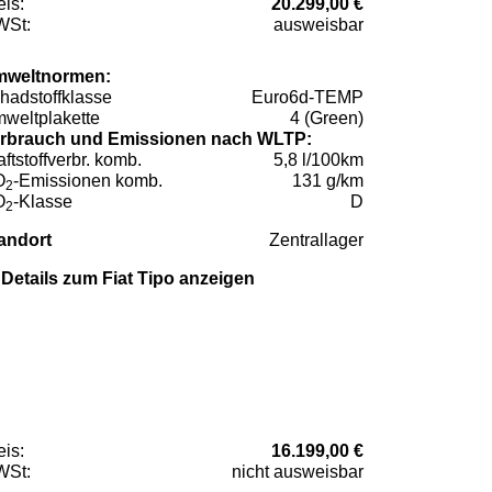
eis:
20.299,00 €
St:
ausweisbar
weltnormen:
hadstoffklasse
Euro6d-TEMP
weltplakette
4 (Green)
rbrauch und Emissionen nach WLTP:
aftstoffverbr. komb.
5,8 l/100km
O
-Emissionen komb.
131 g/km
2
O
-Klasse
D
2
andort
Zentrallager
Details zum Fiat Tipo anzeigen
eis:
16.199,00 €
St:
nicht ausweisbar