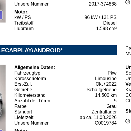
Unsere Nummer
2017-374868
Motor:
kW / PS
96 kW / 131 PS
Treibstoff
Diesel
Hubraum
1.598 cm³
Pr
PPLECARPLAY/ANDROID*
MW
Allgemeine Daten:
Um
Fahrzeugtyp
Pkw
Sc
Karosserieform
Limousine
Um
Erst-Zul.
Okt / 2022
Ve
Getriebe
Schaltgetriebe
Kr
Kilometerstand
14.500 km
C
Anzahl der Türen
5
C
Farbe
Grau
St
Standort
Zentrallager
Lieferzeit
ab ca. 11.08.2026
Unsere Nummer
G0019784
Motor: