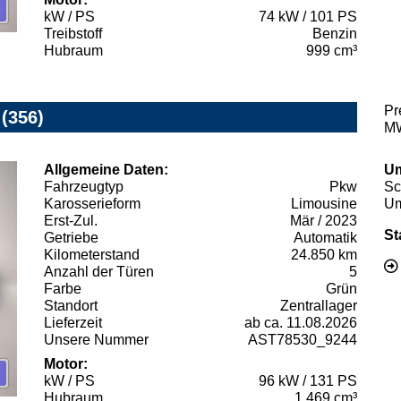
kW / PS
74 kW / 101 PS
Treibstoff
Benzin
Hubraum
999 cm³
Pr
(356)
MW
Allgemeine Daten:
Um
Fahrzeugtyp
Pkw
Sc
Karosserieform
Limousine
Um
Erst-Zul.
Mär / 2023
St
Getriebe
Automatik
Kilometerstand
24.850 km
Anzahl der Türen
5
Farbe
Grün
Standort
Zentrallager
Lieferzeit
ab ca. 11.08.2026
Unsere Nummer
AST78530_9244
Motor:
kW / PS
96 kW / 131 PS
Hubraum
1.469 cm³