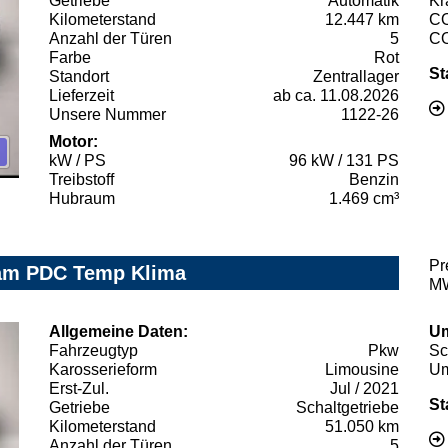
Getriebe
Automatik
Kr
Kilometerstand
12.447 km
C
Anzahl der Türen
5
C
Farbe
Rot
St
Standort
Zentrallager
Lieferzeit
ab ca. 11.08.2026
Unsere Nummer
1122-26
Motor:
kW / PS
96 kW / 131 PS
Treibstoff
Benzin
Hubraum
1.469 cm³
Pr
 Kam PDC Temp Klima
MW
Allgemeine Daten:
Um
Fahrzeugtyp
Pkw
Sc
Karosserieform
Limousine
Um
Erst-Zul.
Jul / 2021
St
Getriebe
Schaltgetriebe
Kilometerstand
51.050 km
Anzahl der Türen
5