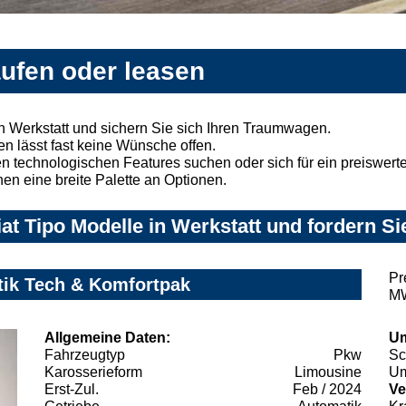
aufen oder leasen
n Werkstatt und sichern Sie sich Ihren Traumwagen.
n lässt fast keine Wünsche offen.
 technologischen Features suchen oder sich für ein preiswertes
nen eine breite Palette an Optionen.
at Tipo Modelle in Werkstatt und fordern Si
Pr
tik Tech & Komfortpak
MW
Allgemeine Daten:
Um
Fahrzeugtyp
Pkw
Sc
Karosserieform
Limousine
Um
Erst-Zul.
Feb / 2024
Ve