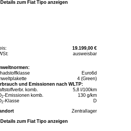
Details zum Fiat Tipo anzeigen
eis:
19.199,00 €
St:
ausweisbar
weltnormen:
hadstoffklasse
Euro6d
weltplakette
4 (Green)
rbrauch und Emissionen nach WLTP:
aftstoffverbr. komb.
5,8 l/100km
O
-Emissionen komb.
130 g/km
2
O
-Klasse
D
2
andort
Zentrallager
Details zum Fiat Tipo anzeigen