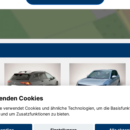
enden Cookies
e verwendet Cookies und ähnliche Technologien, um die Basisfunk
Volkswagen
Volkswagen
 und um Zusatzfunktionen zu bieten.
Golf
T-Cross