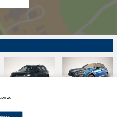
tion zu
Volkswagen
Peugeot
T-Cross
2008