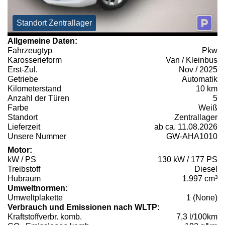
Standort Zentrallager
Allgemeine Daten:
Fahrzeugtyp
Pkw
Karosserieform
Van / Kleinbus
Erst-Zul.
Nov / 2025
Getriebe
Automatik
Kilometerstand
10 km
Anzahl der Türen
5
Farbe
Weiß
Standort
Zentrallager
Lieferzeit
ab ca. 11.08.2026
Unsere Nummer
GW-AHA1010
Motor:
kW / PS
130 kW / 177 PS
Treibstoff
Diesel
Hubraum
1.997 cm³
Umweltnormen:
Umweltplakette
1 (None)
Verbrauch und Emissionen nach WLTP:
Kraftstoffverbr. komb.
7,3 l/100km