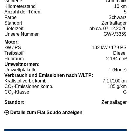
Getriebe
Automatik
Kilometerstand
10 km
Anzahl der Türen
5
Farbe
Schwarz
Standort
Zentrallager
Lieferzeit
ab ca. 07.12.2026
Unsere Nummer
GW-V3359
Motor:
kW / PS
132 kW / 179 PS
Treibstoff
Diesel
Hubraum
2.184 cm³
Umweltnormen:
Umweltplakette
1 (None)
Verbrauch und Emissionen nach WLTP:
Kraftstoffverbr. komb.
7,1 l/100km
CO
-Emissionen komb.
185 g/km
2
CO
-Klasse
G
2
Standort
Zentrallager
Details zum Fiat Scudo anzeigen