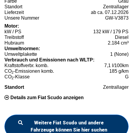
Farbe
Grau
Standort
Zentrallager
Lieferzeit
ab ca. 07.12.2026
Unsere Nummer
GW-V3873
Motor:
kW / PS
132 kW / 179 PS
Treibstoff
Diesel
Hubraum
2.184 cm³
Umweltnormen:
Umweltplakette
1 (None)
Verbrauch und Emissionen nach WLTP:
Kraftstoffverbr. komb.
7,1 l/100km
CO
-Emissionen komb.
185 g/km
2
CO
-Klasse
G
2
Standort
Zentrallager
Details zum Fiat Scudo anzeigen
Weitere Fiat Scudo und andere
Fahrzeuge können Sie hier suchen