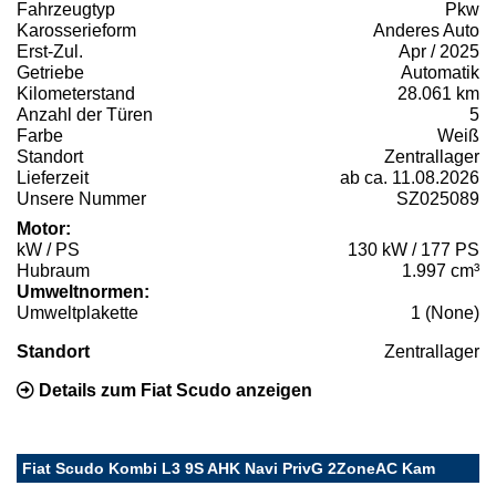
Fahrzeugtyp
Pkw
Karosserieform
Anderes Auto
Erst-Zul.
Apr / 2025
Getriebe
Automatik
Kilometerstand
28.061 km
Anzahl der Türen
5
Farbe
Weiß
Standort
Zentrallager
Lieferzeit
ab ca. 11.08.2026
Unsere Nummer
SZ025089
Motor:
kW / PS
130 kW / 177 PS
Hubraum
1.997 cm³
Umweltnormen:
Umweltplakette
1 (None)
Standort
Zentrallager
Details zum Fiat Scudo anzeigen
Fiat Scudo Kombi L3 9S AHK Navi PrivG 2ZoneAC Kam