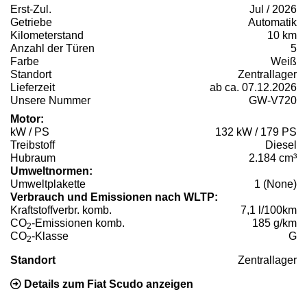
Erst-Zul.
Jul / 2026
Getriebe
Automatik
Kilometerstand
10 km
Anzahl der Türen
5
Farbe
Weiß
Standort
Zentrallager
Lieferzeit
ab ca. 07.12.2026
Unsere Nummer
GW-V720
Motor:
kW / PS
132 kW / 179 PS
Treibstoff
Diesel
Hubraum
2.184 cm³
Umweltnormen:
Umweltplakette
1 (None)
Verbrauch und Emissionen nach WLTP:
Kraftstoffverbr. komb.
7,1 l/100km
CO
-Emissionen komb.
185 g/km
2
CO
-Klasse
G
2
Standort
Zentrallager
Details zum Fiat Scudo anzeigen