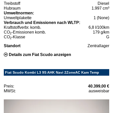
Treibstoff
Diesel
Hubraum
1.997 cm³
Umweltnormen:
Umweltplakette
1 (None)
Verbrauch und Emissionen nach WLTP:
Kraftstoffverbr. komb.
6,8 l/100km
CO
-Emissionen komb.
179 g/km
2
CO
-Klasse
G
2
Standort
Zentrallager
Details zum Fiat Scudo anzeigen
Fiat Scudo Kombi L3 9S AHK Navi 2ZoneAC Kam Temp
Preis:
40.399,00 €
MWSt:
ausweisbar