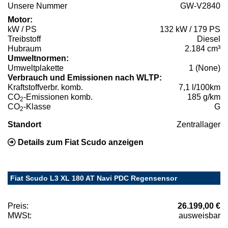
Unsere Nummer
GW-V2840
Motor:
kW / PS
132 kW / 179 PS
Treibstoff
Diesel
Hubraum
2.184 cm³
Umweltnormen:
Umweltplakette
1 (None)
Verbrauch und Emissionen nach WLTP:
Kraftstoffverbr. komb.
7,1 l/100km
CO
-Emissionen komb.
185 g/km
2
CO
-Klasse
G
2
Standort
Zentrallager
Details zum Fiat Scudo anzeigen
Fiat Scudo L3 XL 180 AT Navi PDC Regensensor
Preis:
26.199,00 €
MWSt:
ausweisbar