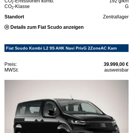
CO
-Emissionen komb.
192 g/km
2
CO
-Klasse
G
2
Standort
Zentrallager
Details zum Fiat Scudo anzeigen
Fiat Scudo Kombi L2 9S AHK Navi PrivG 2ZoneAC Kam
Preis:
39.999,00 €
MWSt:
ausweisbar