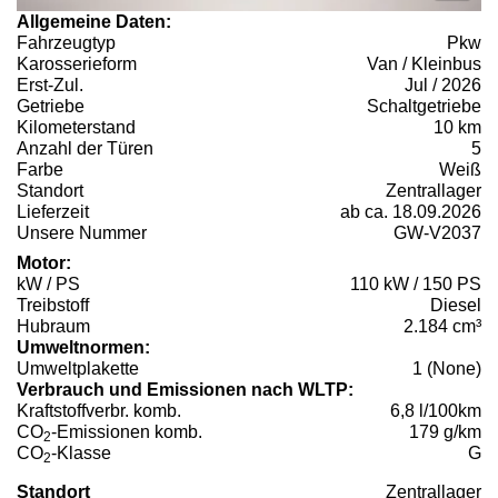
Allgemeine Daten:
Fahrzeugtyp
Pkw
Karosserieform
Van / Kleinbus
Erst-Zul.
Jul / 2026
Getriebe
Schaltgetriebe
Kilometerstand
10 km
Anzahl der Türen
5
Farbe
Weiß
Standort
Zentrallager
Lieferzeit
ab ca. 18.09.2026
Unsere Nummer
GW-V2037
Motor:
kW / PS
110 kW / 150 PS
Treibstoff
Diesel
Hubraum
2.184 cm³
Umweltnormen:
Umweltplakette
1 (None)
Verbrauch und Emissionen nach WLTP:
Kraftstoffverbr. komb.
6,8 l/100km
CO
-Emissionen komb.
179 g/km
2
CO
-Klasse
G
2
Standort
Zentrallager