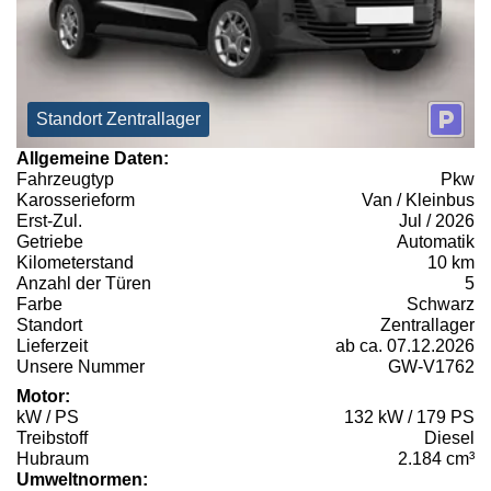
Standort Zentrallager
Allgemeine Daten:
Fahrzeugtyp
Pkw
Karosserieform
Van / Kleinbus
Erst-Zul.
Jul / 2026
Getriebe
Automatik
Kilometerstand
10 km
Anzahl der Türen
5
Farbe
Schwarz
Standort
Zentrallager
Lieferzeit
ab ca. 07.12.2026
Unsere Nummer
GW-V1762
Motor:
kW / PS
132 kW / 179 PS
Treibstoff
Diesel
Hubraum
2.184 cm³
Umweltnormen: