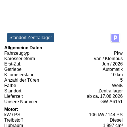
Standort Zentrallager
Allgemeine Daten:
Fahrzeugtyp
Pkw
Karosserieform
Van / Kleinbus
Erst-Zul.
Jun / 2026
Getriebe
Automatik
Kilometerstand
10 km
Anzahl der Türen
5
Farbe
Weiß
Standort
Zentrallager
Lieferzeit
ab ca. 17.08.2026
Unsere Nummer
GW-A6151
Motor:
kW / PS
106 kW / 144 PS
Treibstoff
Diesel
Hubraum
1.997 cm³