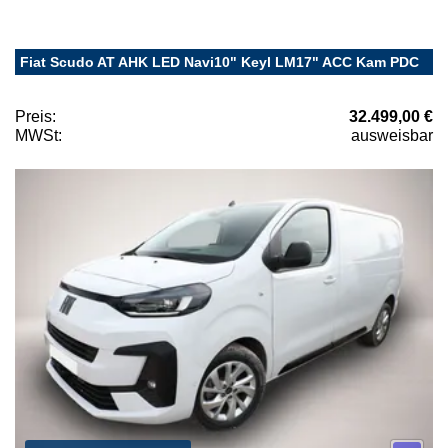
Fiat Scudo AT AHK LED Navi10" Keyl LM17" ACC Kam PDC
Preis:
32.499,00 €
MWSt:
ausweisbar