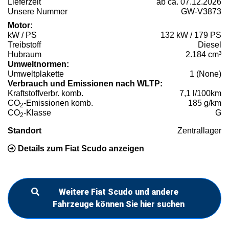
Lieferzeit
ab ca. 07.12.2026
Unsere Nummer
GW-V3873
Motor:
kW / PS
132 kW / 179 PS
Treibstoff
Diesel
Hubraum
2.184 cm³
Umweltnormen:
Umweltplakette
1 (None)
Verbrauch und Emissionen nach WLTP:
Kraftstoffverbr. komb.
7,1 l/100km
CO
-Emissionen komb.
185 g/km
2
CO
-Klasse
G
2
Standort
Zentrallager
Details zum Fiat Scudo anzeigen
Weitere Fiat Scudo und andere
Fahrzeuge können Sie hier suchen