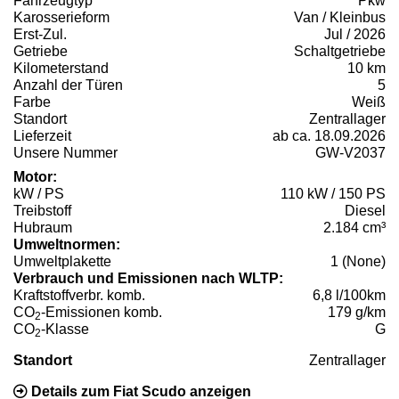
Fahrzeugtyp
Pkw
Karosserieform
Van / Kleinbus
Erst-Zul.
Jul / 2026
Getriebe
Schaltgetriebe
Kilometerstand
10 km
Anzahl der Türen
5
Farbe
Weiß
Standort
Zentrallager
Lieferzeit
ab ca. 18.09.2026
Unsere Nummer
GW-V2037
Motor:
kW / PS
110 kW / 150 PS
Treibstoff
Diesel
Hubraum
2.184 cm³
Umweltnormen:
Umweltplakette
1 (None)
Verbrauch und Emissionen nach WLTP:
Kraftstoffverbr. komb.
6,8 l/100km
CO
-Emissionen komb.
179 g/km
2
CO
-Klasse
G
2
Standort
Zentrallager
Details zum Fiat Scudo anzeigen