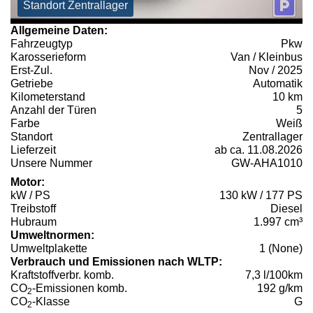
Standort Zentrallager
Allgemeine Daten:
Fahrzeugtyp
Pkw
Karosserieform
Van / Kleinbus
Erst-Zul.
Nov / 2025
Getriebe
Automatik
Kilometerstand
10 km
Anzahl der Türen
5
Farbe
Weiß
Standort
Zentrallager
Lieferzeit
ab ca. 11.08.2026
Unsere Nummer
GW-AHA1010
Motor:
kW / PS
130 kW / 177 PS
Treibstoff
Diesel
Hubraum
1.997 cm³
Umweltnormen:
Umweltplakette
1 (None)
Verbrauch und Emissionen nach WLTP:
Kraftstoffverbr. komb.
7,3 l/100km
CO
-Emissionen komb.
192 g/km
2
CO
-Klasse
G
2