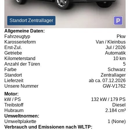
Standort Zentrallager
Allgemeine Daten:
Fahrzeugtyp
Pkw
Karosserieform
Van / Kleinbus
Erst-Zul.
Jul / 2026
Getriebe
Automatik
Kilometerstand
10 km
Anzahl der Türen
5
Farbe
Schwarz
Standort
Zentrallager
Lieferzeit
ab ca. 07.12.2026
Unsere Nummer
GW-V1762
Motor:
kW / PS
132 kW / 179 PS
Treibstoff
Diesel
Hubraum
2.184 cm³
Umweltnormen:
Umweltplakette
1 (None)
Verbrauch und Emissionen nach WLTP: