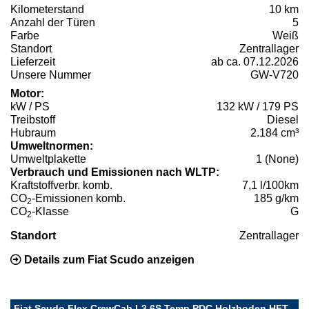
Kilometerstand
10 km
Anzahl der Türen
5
Farbe
Weiß
Standort
Zentrallager
Lieferzeit
ab ca. 07.12.2026
Unsere Nummer
GW-V720
Motor:
kW / PS
132 kW / 179 PS
Treibstoff
Diesel
Hubraum
2.184 cm³
Umweltnormen:
Umweltplakette
1 (None)
Verbrauch und Emissionen nach WLTP:
Kraftstoffverbr. komb.
7,1 l/100km
CO
-Emissionen komb.
185 g/km
2
CO
-Klasse
G
2
Standort
Zentrallager
Details zum Fiat Scudo anzeigen
Fiat Scudo Flex CrewCab L3 6S Temp PDC Holzboden HFT