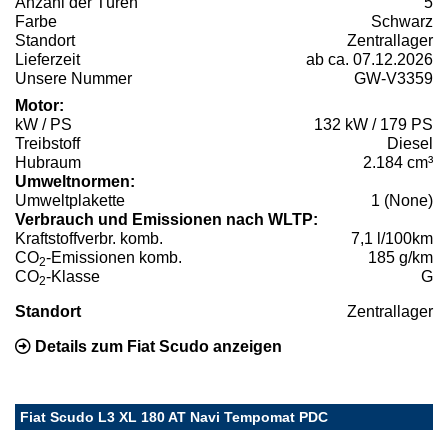
Anzahl der Türen
5
Farbe
Schwarz
Standort
Zentrallager
Lieferzeit
ab ca. 07.12.2026
Unsere Nummer
GW-V3359
Motor:
kW / PS
132 kW / 179 PS
Treibstoff
Diesel
Hubraum
2.184 cm³
Umweltnormen:
Umweltplakette
1 (None)
Verbrauch und Emissionen nach WLTP:
Kraftstoffverbr. komb.
7,1 l/100km
CO
-Emissionen komb.
185 g/km
2
CO
-Klasse
G
2
Standort
Zentrallager
Details zum Fiat Scudo anzeigen
Fiat Scudo L3 XL 180 AT Navi Tempomat PDC