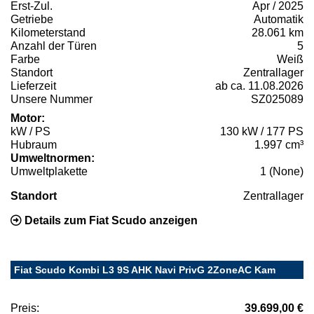
Erst-Zul.
Apr / 2025
Getriebe
Automatik
Kilometerstand
28.061 km
Anzahl der Türen
5
Farbe
Weiß
Standort
Zentrallager
Lieferzeit
ab ca. 11.08.2026
Unsere Nummer
SZ025089
Motor:
kW / PS
130 kW / 177 PS
Hubraum
1.997 cm³
Umweltnormen:
Umweltplakette
1 (None)
Standort
Zentrallager
Details zum Fiat Scudo anzeigen
Fiat Scudo Kombi L3 9S AHK Navi PrivG 2ZoneAC Kam
Preis:
39.699,00 €