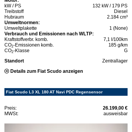
Motor:
kW / PS
132 kW / 179 PS
Treibstoff
Diesel
Hubraum
2.184 cm³
Umweltnormen:
Umweltplakette
1 (None)
Verbrauch und Emissionen nach WLTP:
Kraftstoffverbr. komb.
7,1 l/100km
CO
-Emissionen komb.
185 g/km
2
CO
-Klasse
G
2
Standort
Zentrallager
Details zum Fiat Scudo anzeigen
Fiat Scudo L3 XL 180 AT Navi PDC Regensensor
Preis:
26.199,00 €
MWSt:
ausweisbar