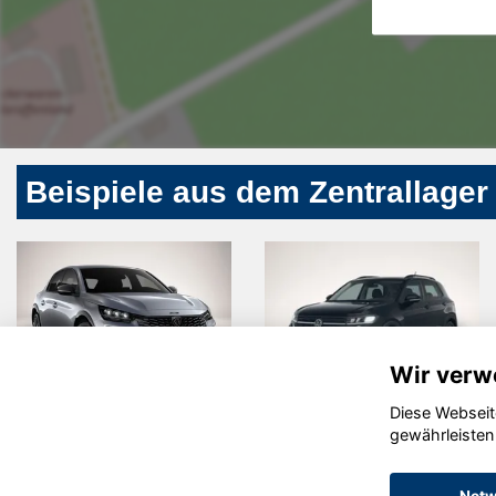
Beispiele aus dem Zentrallager
Wir verw
Diese Webseit
Peugeot 208
Volkswagen
gewährleisten
T-Cross