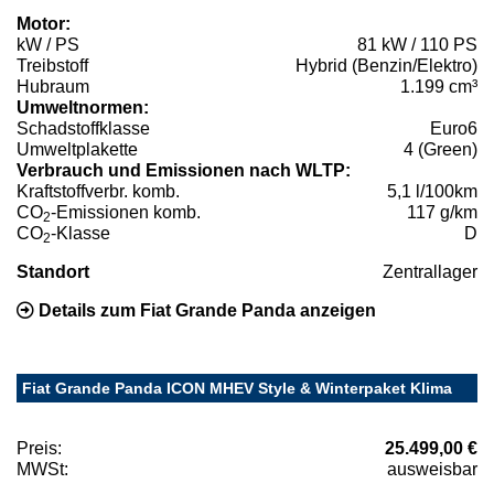
Motor:
kW / PS
81 kW / 110 PS
Treibstoff
Hybrid (Benzin/Elektro)
Hubraum
1.199 cm³
Umweltnormen:
Schadstoffklasse
Euro6
Umweltplakette
4 (Green)
Verbrauch und Emissionen nach WLTP:
Kraftstoffverbr. komb.
5,1 l/100km
CO
-Emissionen komb.
117 g/km
2
CO
-Klasse
D
2
Standort
Zentrallager
Details zum Fiat Grande Panda anzeigen
Fiat Grande Panda ICON MHEV Style & Winterpaket Klima
Preis:
25.499,00 €
MWSt:
ausweisbar