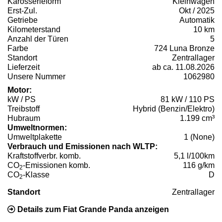
Karosserieform
Kleinwagen
Erst-Zul.
Okt / 2025
Getriebe
Automatik
Kilometerstand
10 km
Anzahl der Türen
5
Farbe
724 Luna Bronze
Standort
Zentrallager
Lieferzeit
ab ca. 11.08.2026
Unsere Nummer
1062980
Motor:
kW / PS
81 kW / 110 PS
Treibstoff
Hybrid (Benzin/Elektro)
Hubraum
1.199 cm³
Umweltnormen:
Umweltplakette
1 (None)
Verbrauch und Emissionen nach WLTP:
Kraftstoffverbr. komb.
5,1 l/100km
CO
-Emissionen komb.
116 g/km
2
CO
-Klasse
D
2
Standort
Zentrallager
Details zum Fiat Grande Panda anzeigen