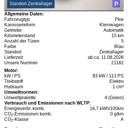
Standort Zentrallager
Allgemeine Daten:
Fahrzeugtyp
Pkw
Karosserieform
Kleinwagen
Getriebe
Automatik
Kilometerstand
15 km
Anzahl der Türen
5
Farbe
Blau
Standort
Zentrallager
Lieferzeit
ab ca. 11.08.2026
Unsere Nummer
21162
Motor:
kW / PS
83 kW / 113 PS
Treibstoff
Elektro
Hubraum
1 cm³
Umweltnormen:
Umweltplakette
4 (Green)
Verbrauch und Emissionen nach WLTP:
Energieverbr. komb.
16,7 kWh/100km
CO
-Emissionen komb.
0 g/km
2
CO
-Klasse
A
2