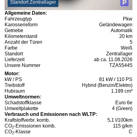
Standort Zentrallager
Allgemeine Daten:
Fahrzeugtyp
Pkw
Karosserieform
Geländewagen
Getriebe
Automatik
Kilometerstand
20 km
Anzahl der Türen
5
Farbe
Weiß
Standort
Zentrallager
Lieferzeit
ab ca. 11.08.2026
Unsere Nummer
TZA55445
Motor:
kW / PS
81 kW / 110 PS
Treibstoff
Hybrid (Benzin/Elektro)
Hubraum
1.199 cm³
Umweltnormen:
Schadstoffklasse
Euro 6e
Umweltplakette
4 (Green)
Verbrauch und Emissionen nach WLTP:
Kraftstoffverbr. komb.
5,1 l/100km
CO
-Emissionen komb.
115 g/km
2
CO
-Klasse
C
2