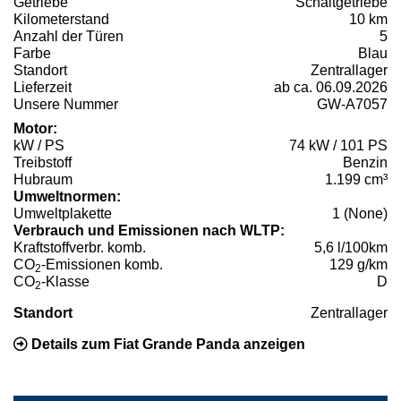
Getriebe
Schaltgetriebe
Kilometerstand
10 km
Anzahl der Türen
5
Farbe
Blau
Standort
Zentrallager
Lieferzeit
ab ca. 06.09.2026
Unsere Nummer
GW-A7057
Motor:
kW / PS
74 kW / 101 PS
Treibstoff
Benzin
Hubraum
1.199 cm³
Umweltnormen:
Umweltplakette
1 (None)
Verbrauch und Emissionen nach WLTP:
Kraftstoffverbr. komb.
5,6 l/100km
CO
-Emissionen komb.
129 g/km
2
CO
-Klasse
D
2
Standort
Zentrallager
Details zum Fiat Grande Panda anzeigen