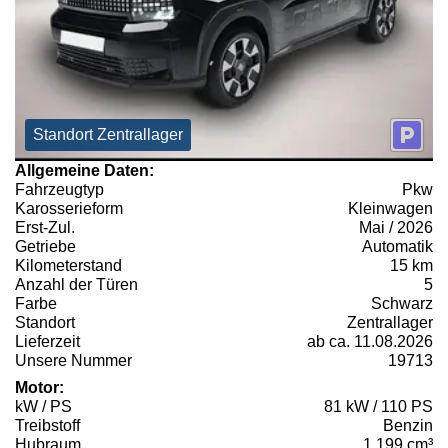
Standort Zentrallager
Allgemeine Daten:
Fahrzeugtyp
Pkw
Karosserieform
Kleinwagen
Erst-Zul.
Mai / 2026
Getriebe
Automatik
Kilometerstand
15 km
Anzahl der Türen
5
Farbe
Schwarz
Standort
Zentrallager
Lieferzeit
ab ca. 11.08.2026
Unsere Nummer
19713
Motor:
kW / PS
81 kW / 110 PS
Treibstoff
Benzin
Hubraum
1.199 cm³