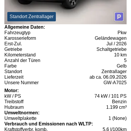
Standort Zentrallager
Allgemeine Daten:
Fahrzeugtyp
Pkw
Karosserieform
Geländewagen
Erst-Zul.
Jul / 2026
Getriebe
Schaltgetriebe
Kilometerstand
10 km
Anzahl der Türen
5
Farbe
Gelb
Standort
Zentrallager
Lieferzeit
ab ca. 06.09.2026
Unsere Nummer
GW-A7025
Motor:
kW / PS
74 kW / 101 PS
Treibstoff
Benzin
Hubraum
1.199 cm³
Umweltnormen:
Umweltplakette
1 (None)
Verbrauch und Emissionen nach WLTP:
Kraftstoffverbr. komb.
5,6 l/100km