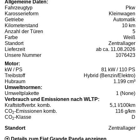
Allgemeine Daten:
Fahrzeugtyp
Pkw
Karosserieform
Kleinwagen
Getriebe
Automatik
Kilometerstand
10 km
Anzahl der Türen
5
Farbe
Weiß
Standort
Zentrallager
Lieferzeit
ab ca. 11.08.2026
Unsere Nummer
1076423
Motor:
kW / PS
81 kW / 110 PS
Treibstoff
Hybrid (Benzin/Elektro)
Hubraum
1.199 cm³
Umweltnormen:
Umweltplakette
1 (None)
Verbrauch und Emissionen nach WLTP:
Kraftstoffverbr. komb.
5,1 l/100km
CO
-Emissionen komb.
116 g/km
2
CO
-Klasse
D
2
Standort
Zentrallager
Details zum Fiat Grande Panda anzeigen