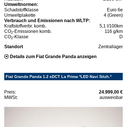
Umweltnormen:
Schadstoffklasse
Euro 6e
Umweltplakette
4 (Green)
Verbrauch und Emissionen nach WLTP:
Kraftstoffverbr. komb.
5,1 l/100km
CO
-Emissionen komb.
116 g/km
2
CO
-Klasse
D
2
Standort
Zentrallager
Details zum Fiat Grande Panda anzeigen
Fiat Grande Panda 1.2 eDCT La Prima *LED Navi Sitzh.*
Preis:
24.999,00 €
MWSt:
ausweisbar