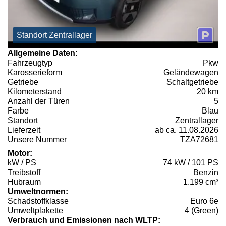
Standort Zentrallager
Allgemeine Daten:
Fahrzeugtyp
Pkw
Karosserieform
Geländewagen
Getriebe
Schaltgetriebe
Kilometerstand
20 km
Anzahl der Türen
5
Farbe
Blau
Standort
Zentrallager
Lieferzeit
ab ca. 11.08.2026
Unsere Nummer
TZA72681
Motor:
kW / PS
74 kW / 101 PS
Treibstoff
Benzin
Hubraum
1.199 cm³
Umweltnormen:
Schadstoffklasse
Euro 6e
Umweltplakette
4 (Green)
Verbrauch und Emissionen nach WLTP: