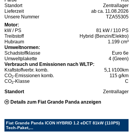
Standort
Zentrallager
Lieferzeit
ab ca. 11.08.2026
Unsere Nummer
TZA55305
Motor:
kW / PS
81 kW / 110 PS
Treibstoff
Hybrid (Benzin/Elektro)
Hubraum
1.199 cm³
Umweltnormen:
Schadstoffklasse
Euro 6e
Umweltplakette
4 (Green)
Verbrauch und Emissionen nach WLTP:
Kraftstoffverbr. komb.
5,1 l/100km
CO
-Emissionen komb.
115 g/km
2
CO
-Klasse
C
2
Standort
Zentrallager
Details zum Fiat Grande Panda anzeigen
Fiat Grande Panda ICON HYBRID 1.2 eDCT 81kW (110PS)
Tech-Paket,...