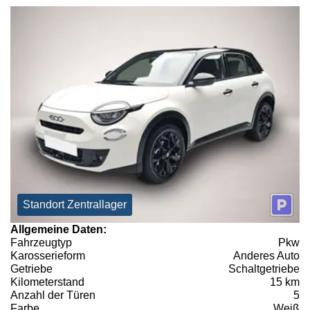
Standort Zentrallager
Allgemeine Daten:
Fahrzeugtyp
Pkw
Karosserieform
Anderes Auto
Getriebe
Schaltgetriebe
Kilometerstand
15 km
Anzahl der Türen
5
Farbe
Weiß