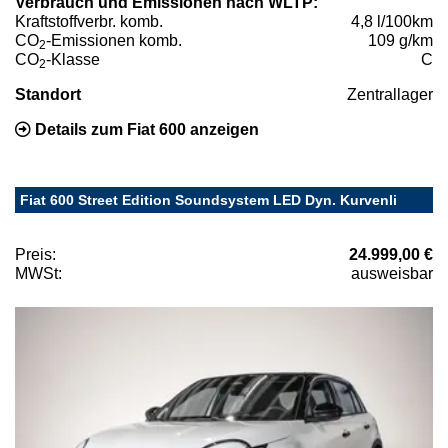
Verbrauch und Emissionen nach WLTP:
Kraftstoffverbr. komb.
4,8 l/100km
CO
-Emissionen komb.
109 g/km
2
CO
-Klasse
C
2
Standort
Zentrallager
Details zum Fiat 600 anzeigen
Fiat 600 Street Edition Soundsystem LED Dyn. Kurvenli
Preis:
24.999,00 €
MWSt:
ausweisbar