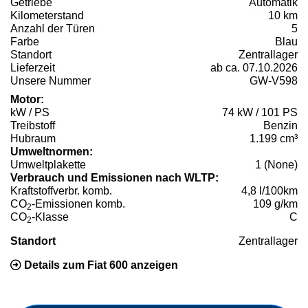
Getriebe
Automatik
Kilometerstand
10 km
Anzahl der Türen
5
Farbe
Blau
Standort
Zentrallager
Lieferzeit
ab ca. 07.10.2026
Unsere Nummer
GW-V598
Motor:
kW / PS
74 kW / 101 PS
Treibstoff
Benzin
Hubraum
1.199 cm³
Umweltnormen:
Umweltplakette
1 (None)
Verbrauch und Emissionen nach WLTP:
Kraftstoffverbr. komb.
4,8 l/100km
CO
-Emissionen komb.
109 g/km
2
CO
-Klasse
C
2
Standort
Zentrallager
Details zum Fiat 600 anzeigen