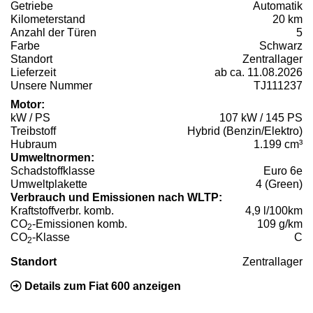
Getriebe
Automatik
Kilometerstand
20 km
Anzahl der Türen
5
Farbe
Schwarz
Standort
Zentrallager
Lieferzeit
ab ca. 11.08.2026
Unsere Nummer
TJ111237
Motor:
kW / PS
107 kW / 145 PS
Treibstoff
Hybrid (Benzin/Elektro)
Hubraum
1.199 cm³
Umweltnormen:
Schadstoffklasse
Euro 6e
Umweltplakette
4 (Green)
Verbrauch und Emissionen nach WLTP:
Kraftstoffverbr. komb.
4,9 l/100km
CO
-Emissionen komb.
109 g/km
2
CO
-Klasse
C
2
Standort
Zentrallager
Details zum Fiat 600 anzeigen