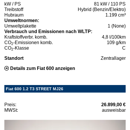
kW / PS
81 kW / 110 PS
Treibstoff
Hybrid (Benzin/Elektro)
Hubraum
1.199 cm³
Umweltnormen:
Umweltplakette
1 (None)
Verbrauch und Emissionen nach WLTP:
Kraftstoffverbr. komb.
4,8 l/100km
CO
-Emissionen komb.
109 g/km
2
CO
-Klasse
C
2
Standort
Zentrallager
Details zum Fiat 600 anzeigen
Fiat 600 1.2 T3 STREET MJ26
Preis:
26.899,00 €
MWSt:
ausweisbar