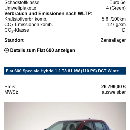
Schadstoffklasse
Euro 6e
Umweltplakette
4 (Green)
Verbrauch und Emissionen nach WLTP:
Kraftstoffverbr. komb.
5,6 l/100km
CO
-Emissionen komb.
127 g/km
2
CO
-Klasse
D
2
Standort
Zentrallager
Details zum Fiat 600 anzeigen
Fiat 600 Speciale Hybrid 1.2 T3 81 kW (110 PS) DCT Winte.
Preis:
26.799,00 €
MWSt:
ausweisbar