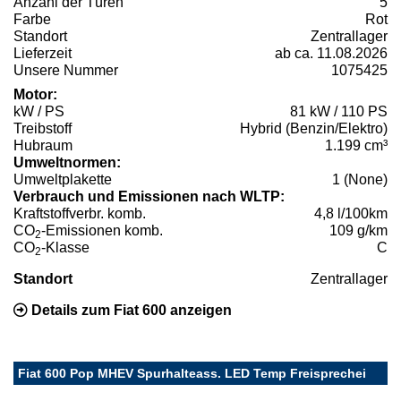
Anzahl der Türen
5
Farbe
Rot
Standort
Zentrallager
Lieferzeit
ab ca. 11.08.2026
Unsere Nummer
1075425
Motor:
kW / PS
81 kW / 110 PS
Treibstoff
Hybrid (Benzin/Elektro)
Hubraum
1.199 cm³
Umweltnormen:
Umweltplakette
1 (None)
Verbrauch und Emissionen nach WLTP:
Kraftstoffverbr. komb.
4,8 l/100km
CO
-Emissionen komb.
109 g/km
2
CO
-Klasse
C
2
Standort
Zentrallager
Details zum Fiat 600 anzeigen
Fiat 600 Pop MHEV Spurhalteass. LED Temp Freisprechei