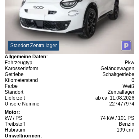
Standort Zentrallager
Allgemeine Daten:
Fahrzeugtyp
Pkw
Karosserieform
Geländewagen
Getriebe
Schaltgetriebe
Kilometerstand
0
Farbe
Weiß
Standort
Zentrallager
Lieferzeit
ab ca. 11.08.2026
Unsere Nummer
227477974
Motor:
kW / PS
74 kW / 101 PS
Treibstoff
Benzin
Hubraum
199 cm³
Umweltnormen: