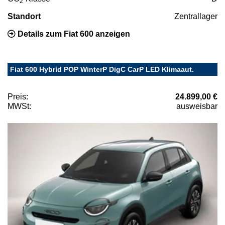
2
Standort
Zentrallager
Details zum Fiat 600 anzeigen
Fiat 600 Hybrid POP WinterP DigC CarP LED Klimaaut.
Preis:
24.899,00 €
MWSt:
ausweisbar