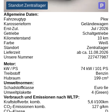
Standort Zentrallager
Allgemeine Daten:
Fahrzeugtyp
Pkw
Karosserieform
Geländewagen
Erst-Zul.
Jul / 2026
Getriebe
Schaltgetriebe
Kilometerstand
10 km
Farbe
Weiß
Standort
Zentrallager
Lieferzeit
ab ca. 11.08.2026
Unsere Nummer
227477987
Motor:
kW / PS
74 kW / 101 PS
Treibstoff
Benzin
Hubraum
199 cm³
Umweltnormen:
Schadstoffklasse
Euro 6e
Umweltplakette
4 (Green)
Verbrauch und Emissionen nach WLTP:
Kraftstoffverbr. komb.
5,6 l/100km
CO
-Emissionen komb.
127 g/km
2
CO
-Klasse
D