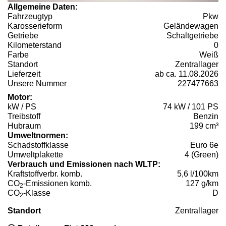
Allgemeine Daten:
Fahrzeugtyp
Pkw
Karosserieform
Geländewagen
Getriebe
Schaltgetriebe
Kilometerstand
0
Farbe
Weiß
Standort
Zentrallager
Lieferzeit
ab ca. 11.08.2026
Unsere Nummer
227477663
Motor:
kW / PS
74 kW / 101 PS
Treibstoff
Benzin
Hubraum
199 cm³
Umweltnormen:
Schadstoffklasse
Euro 6e
Umweltplakette
4 (Green)
Verbrauch und Emissionen nach WLTP:
Kraftstoffverbr. komb.
5,6 l/100km
CO
-Emissionen komb.
127 g/km
2
CO
-Klasse
D
2
Standort
Zentrallager