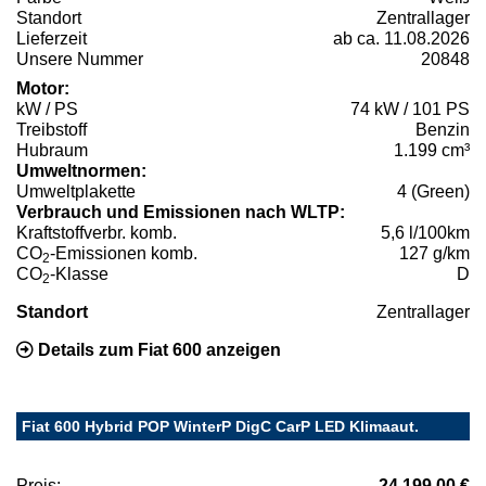
Standort
Zentrallager
Lieferzeit
ab ca. 11.08.2026
Unsere Nummer
20848
Motor:
kW / PS
74 kW / 101 PS
Treibstoff
Benzin
Hubraum
1.199 cm³
Umweltnormen:
Umweltplakette
4 (Green)
Verbrauch und Emissionen nach WLTP:
Kraftstoffverbr. komb.
5,6 l/100km
CO
-Emissionen komb.
127 g/km
2
CO
-Klasse
D
2
Standort
Zentrallager
Details zum Fiat 600 anzeigen
Fiat 600 Hybrid POP WinterP DigC CarP LED Klimaaut.
Preis:
24.199,00 €