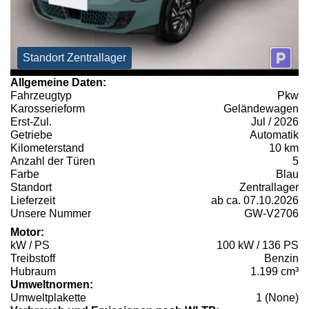
Standort Zentrallager
Allgemeine Daten:
Fahrzeugtyp
Pkw
Karosserieform
Geländewagen
Erst-Zul.
Jul / 2026
Getriebe
Automatik
Kilometerstand
10 km
Anzahl der Türen
5
Farbe
Blau
Standort
Zentrallager
Lieferzeit
ab ca. 07.10.2026
Unsere Nummer
GW-V2706
Motor:
kW / PS
100 kW / 136 PS
Treibstoff
Benzin
Hubraum
1.199 cm³
Umweltnormen:
Umweltplakette
1 (None)