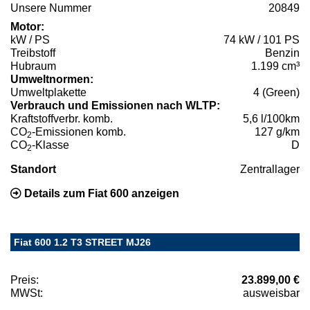
Unsere Nummer
20849
Motor:
kW / PS
74 kW / 101 PS
Treibstoff
Benzin
Hubraum
1.199 cm³
Umweltnormen:
Umweltplakette
4 (Green)
Verbrauch und Emissionen nach WLTP:
Kraftstoffverbr. komb.
5,6 l/100km
CO
-Emissionen komb.
127 g/km
2
CO
-Klasse
D
2
Standort
Zentrallager
Details zum Fiat 600 anzeigen
Fiat 600 1.2 T3 STREET MJ26
Preis:
23.899,00 €
MWSt:
ausweisbar