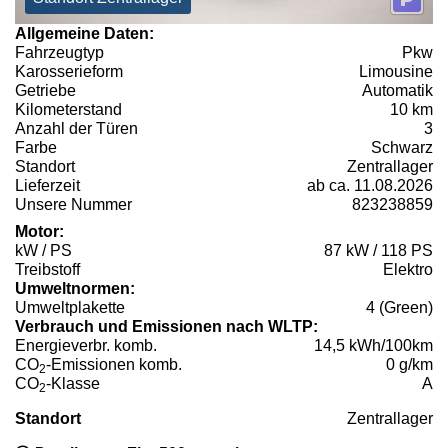
Allgemeine Daten:
Fahrzeugtyp
Pkw
Karosserieform
Limousine
Getriebe
Automatik
Kilometerstand
10 km
Anzahl der Türen
3
Farbe
Schwarz
Standort
Zentrallager
Lieferzeit
ab ca. 11.08.2026
Unsere Nummer
823238859
Motor:
kW / PS
87 kW / 118 PS
Treibstoff
Elektro
Umweltnormen:
Umweltplakette
4 (Green)
Verbrauch und Emissionen nach WLTP:
Energieverbr. komb.
14,5 kWh/100km
CO
-Emissionen komb.
0 g/km
2
CO
-Klasse
A
2
Standort
Zentrallager