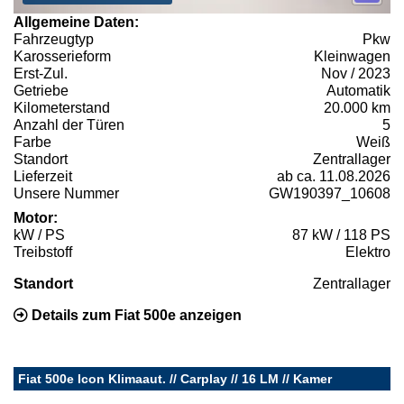
Allgemeine Daten:
Fahrzeugtyp
Pkw
Karosserieform
Kleinwagen
Erst-Zul.
Nov / 2023
Getriebe
Automatik
Kilometerstand
20.000 km
Anzahl der Türen
5
Farbe
Weiß
Standort
Zentrallager
Lieferzeit
ab ca. 11.08.2026
Unsere Nummer
GW190397_10608
Motor:
kW / PS
87 kW / 118 PS
Treibstoff
Elektro
Standort
Zentrallager
Details zum Fiat 500e anzeigen
Fiat 500e Icon Klimaaut. // Carplay // 16 LM // Kamer