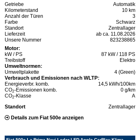
Getriebe
Automatik
Kilometerstand
10 km
Anzahl der Türen
3
Farbe
Schwarz
Standort
Zentrallager
Lieferzeit
ab ca. 11.08.2026
Unsere Nummer
823238865
Motor:
kW / PS
87 kW / 118 PS
Treibstoff
Elektro
Umweltnormen:
Umweltplakette
4 (Green)
Verbrauch und Emissionen nach WLTP:
Energieverbr. komb.
14,5 kWh/100km
CO
-Emissionen komb.
0 g/km
2
CO
-Klasse
A
2
Standort
Zentrallager
Details zum Fiat 500e anzeigen
Fiat 500e La Prima Navi Leder LED Apple CarPlay Klima