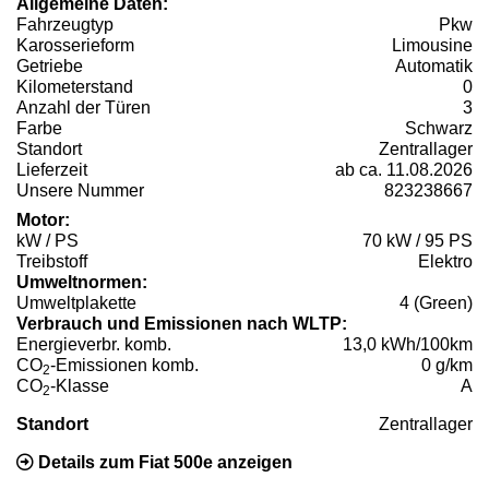
Allgemeine Daten:
Fahrzeugtyp
Pkw
Karosserieform
Limousine
Getriebe
Automatik
Kilometerstand
0
Anzahl der Türen
3
Farbe
Schwarz
Standort
Zentrallager
Lieferzeit
ab ca. 11.08.2026
Unsere Nummer
823238667
Motor:
kW / PS
70 kW / 95 PS
Treibstoff
Elektro
Umweltnormen:
Umweltplakette
4 (Green)
Verbrauch und Emissionen nach WLTP:
Energieverbr. komb.
13,0 kWh/100km
CO
-Emissionen komb.
0 g/km
2
CO
-Klasse
A
2
Standort
Zentrallager
Details zum Fiat 500e anzeigen