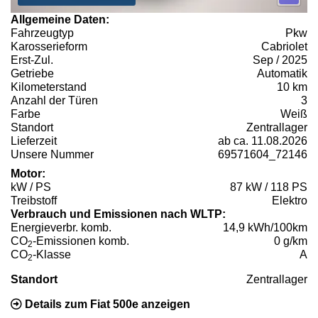
Allgemeine Daten:
Fahrzeugtyp
Pkw
Karosserieform
Cabriolet
Erst-Zul.
Sep / 2025
Getriebe
Automatik
Kilometerstand
10 km
Anzahl der Türen
3
Farbe
Weiß
Standort
Zentrallager
Lieferzeit
ab ca. 11.08.2026
Unsere Nummer
69571604_72146
Motor:
kW / PS
87 kW / 118 PS
Treibstoff
Elektro
Verbrauch und Emissionen nach WLTP:
Energieverbr. komb.
14,9 kWh/100km
CO
-Emissionen komb.
0 g/km
2
CO
-Klasse
A
2
Standort
Zentrallager
Details zum Fiat 500e anzeigen