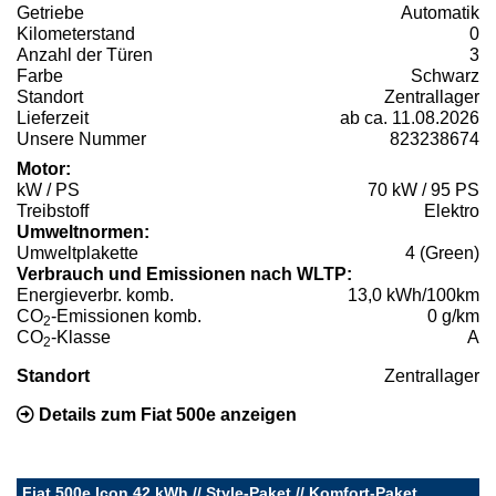
Getriebe
Automatik
Kilometerstand
0
Anzahl der Türen
3
Farbe
Schwarz
Standort
Zentrallager
Lieferzeit
ab ca. 11.08.2026
Unsere Nummer
823238674
Motor:
kW / PS
70 kW / 95 PS
Treibstoff
Elektro
Umweltnormen:
Umweltplakette
4 (Green)
Verbrauch und Emissionen nach WLTP:
Energieverbr. komb.
13,0 kWh/100km
CO
-Emissionen komb.
0 g/km
2
CO
-Klasse
A
2
Standort
Zentrallager
Details zum Fiat 500e anzeigen
Fiat 500e Icon 42 kWh // Style-Paket // Komfort-Paket