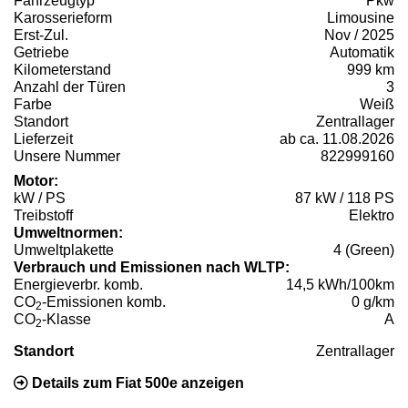
Fahrzeugtyp
Pkw
Karosserieform
Limousine
Erst-Zul.
Nov / 2025
Getriebe
Automatik
Kilometerstand
999 km
Anzahl der Türen
3
Farbe
Weiß
Standort
Zentrallager
Lieferzeit
ab ca. 11.08.2026
Unsere Nummer
822999160
Motor:
kW / PS
87 kW / 118 PS
Treibstoff
Elektro
Umweltnormen:
Umweltplakette
4 (Green)
Verbrauch und Emissionen nach WLTP:
Energieverbr. komb.
14,5 kWh/100km
CO
-Emissionen komb.
0 g/km
2
CO
-Klasse
A
2
Standort
Zentrallager
Details zum Fiat 500e anzeigen