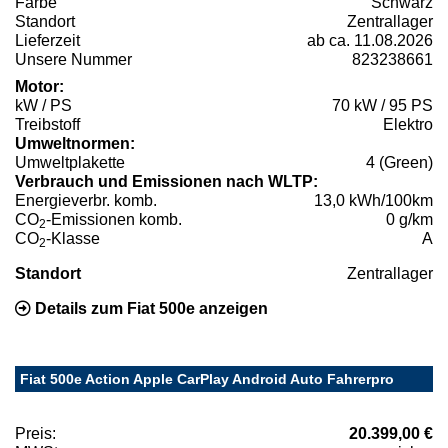
Farbe
Schwarz
Standort
Zentrallager
Lieferzeit
ab ca. 11.08.2026
Unsere Nummer
823238661
Motor:
kW / PS
70 kW / 95 PS
Treibstoff
Elektro
Umweltnormen:
Umweltplakette
4 (Green)
Verbrauch und Emissionen nach WLTP:
Energieverbr. komb.
13,0 kWh/100km
CO
-Emissionen komb.
0 g/km
2
CO
-Klasse
A
2
Standort
Zentrallager
Details zum Fiat 500e anzeigen
Fiat 500e Action Apple CarPlay Android Auto Fahrerpro
Preis:
20.399,00 €