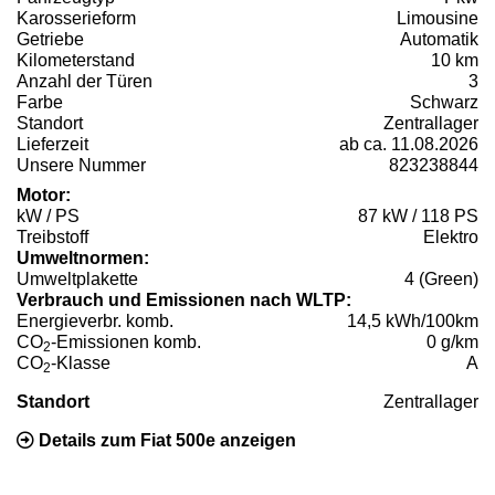
Karosserieform
Limousine
Getriebe
Automatik
Kilometerstand
10 km
Anzahl der Türen
3
Farbe
Schwarz
Standort
Zentrallager
Lieferzeit
ab ca. 11.08.2026
Unsere Nummer
823238844
Motor:
kW / PS
87 kW / 118 PS
Treibstoff
Elektro
Umweltnormen:
Umweltplakette
4 (Green)
Verbrauch und Emissionen nach WLTP:
Energieverbr. komb.
14,5 kWh/100km
CO
-Emissionen komb.
0 g/km
2
CO
-Klasse
A
2
Standort
Zentrallager
Details zum Fiat 500e anzeigen