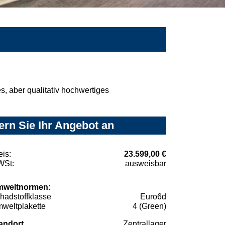
, aber qualitativ hochwertiges
rn Sie Ihr Angebot an
eis:
23.599,00 €
St:
ausweisbar
weltnormen:
hadstoffklasse
Euro6d
weltplakette
4 (Green)
andort
Zentrallager