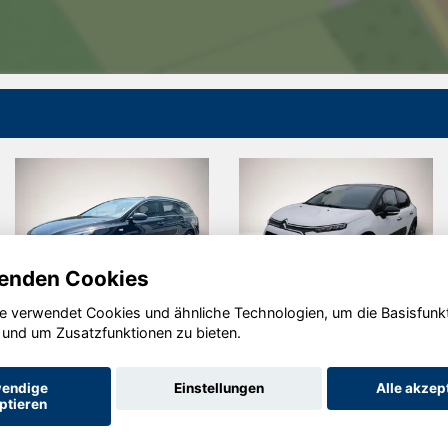
enden Cookies
e verwendet Cookies und ähnliche Technologien, um die Basisfunk
Kia cee'd
Citroën C3
 und um Zusatzfunktionen zu bieten.
Sportswagon
endige
Einstellungen
Alle akzep
ptieren
Startseite
Datenschutz
Impressum
AGB