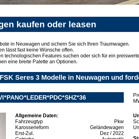
gen kaufen oder leasen
bote in Neuwagen und sichern Sie sich Ihren Traumwagen.
n lässt fast keine Wünsche offen.
 technologischen Features suchen oder sich für ein preiswertes
nen eine breite Palette an Optionen.
FSK Seres 3 Modelle in Neuwagen und forde
Pr
AVI*PANO*LEDER*PDC*SHZ*36
MW
Allgemeine Daten:
Um
Fahrzeugtyp
Pkw
Sc
Karosserieform
Geländewagen
Um
Erst-Zul.
Dez / 2022
St