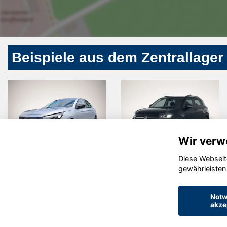
Beispiele aus dem Zentrallager
Wir verw
Diese Webseit
Opel Corsa
Volkswagen
gewährleisten
T-Cross
Notw
akze
© konjunkturmotor.de GmbH 2020 - 2026