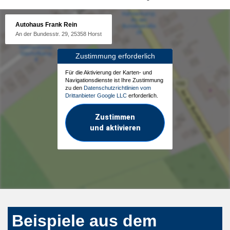
Autohaus Frank Rein
An der Bundesstr. 29, 25358 Horst
Zustimmung erforderlich
Für die Aktivierung der Karten- und
Navigationsdienste ist Ihre Zustimmung
zu den
Datenschutzrichtlinien vom
Drittanbieter Google LLC
erforderlich.
Zustimmen
und aktivieren
Beispiele aus dem