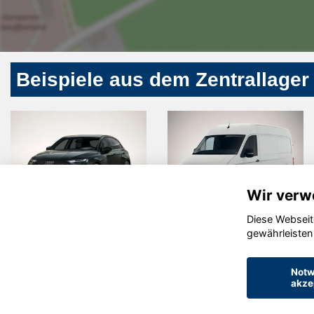
Beispiele aus dem Zentrallager
Wir verw
Diese Webseit
Volkswagen
Audi Q5
gewährleisten
Crafter
Notw
akze
© konjunkturmotor.de GmbH 2020 - 2026