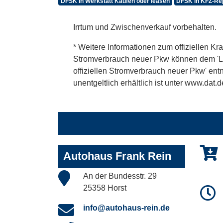
DFSK in Werkstatt Kaufen oder leasen
DFSK in KFZ-Rep
Irrtum und Zwischenverkauf vorbehalten.
* Weitere Informationen zum offiziellen Kra
Stromverbrauch neuer Pkw können dem 'Leitf
offiziellen Stromverbrauch neuer Pkw' en
unentgeltlich erhältlich ist unter www.dat.d
Autohaus Frank Rein
An der Bundesstr. 29
25358 Horst
info@autohaus-rein.de