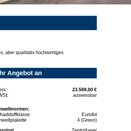
, aber qualitativ hochwertiges
hr Angebot an
eis:
23.599,00 €
St:
ausweisbar
weltnormen:
hadstoffklasse
Euro6d
weltplakette
4 (Green)
andort
Zentrallager