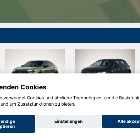
enden Cookies
e verwendet Cookies und ähnliche Technologien, um die Basisfunk
Volkswagen
Cupra
 und um Zusatzfunktionen zu bieten.
Polo
Forment
endige
Einstellungen
Alle akzep
ptieren
Startseite
Datenschutz
Impressum
AGB