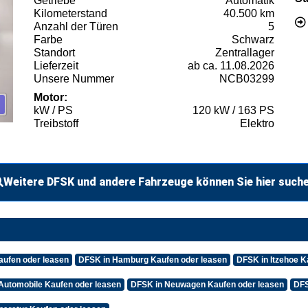
Getriebe
Automatik
Kilometerstand
40.500 km
Anzahl der Türen
5
Farbe
Schwarz
Standort
Zentrallager
Lieferzeit
ab ca. 11.08.2026
Unsere Nummer
NCB03299
Motor:
kW / PS
120 kW / 163 PS
Treibstoff
Elektro
Weitere DFSK und andere Fahrzeuge können Sie hier such
aufen oder leasen
DFSK in Hamburg Kaufen oder leasen
DFSK in Itzehoe K
Automobile Kaufen oder leasen
DFSK in Neuwagen Kaufen oder leasen
DFS