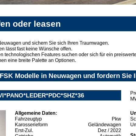
en oder leasen
Neuwagen und sichern Sie sich Ihren Traumwagen.
n lässt fast keine Wünsche offen.
 technologischen Features suchen oder sich für ein preiswertes
nen eine breite Palette an Optionen.
FSK Modelle in Neuwagen und fordern Sie I
Pr
AVI*PANO*LEDER*PDC*SHZ*36
MW
Allgemeine Daten:
Um
Fahrzeugtyp
Pkw
Sc
Karosserieform
Geländewagen
Um
Erst-Zul.
Dez / 2022
St