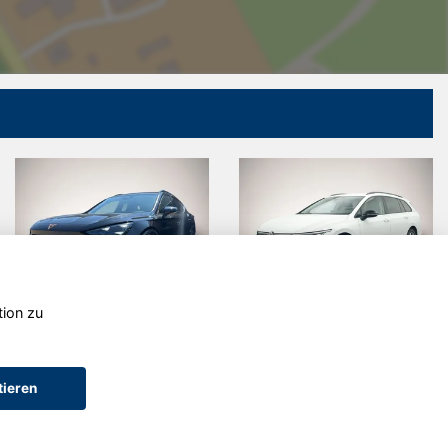
tion zu
Volkswagen
Opel Other
or
Golf
tieren
AGB (Service)
AGB (Teile)
AGB (Gebrauchtwagen)
Widerruf