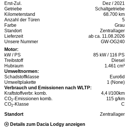
Erst-Zul.
Dez / 2021
Getriebe
Schaltgetriebe
Kilometerstand
68.700 km
Anzahl der Türen
5
Farbe
Grau
Standort
Zentrallager
Lieferzeit
ab ca. 11.08.2026
Unsere Nummer
GW-OG240
Motor:
kW / PS
85 kW / 116 PS
Treibstoff
Diesel
Hubraum
1.461 cm³
Umweltnormen:
Schadstoffklasse
Euro6d
Umweltplakette
1 (None)
Verbrauch und Emissionen nach WLTP:
Kraftstoffverbr. komb.
4,4 l/100km
CO
-Emissionen komb.
115 g/km
2
CO
-Klasse
C
2
Standort
Zentrallager
Details zum Dacia Lodgy anzeigen